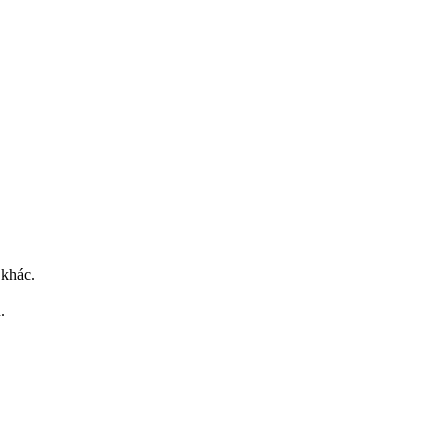
 khác.
.