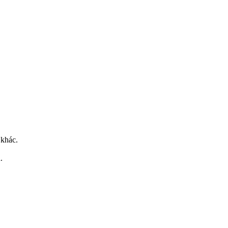
 khác.
.