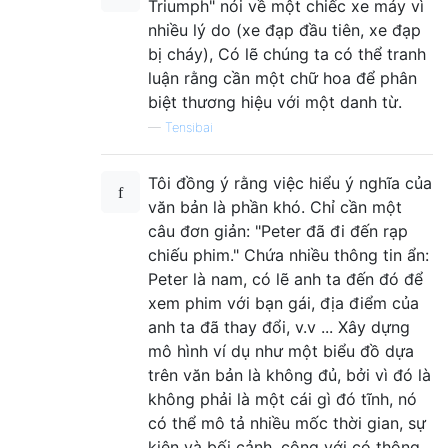
Triumph" nói về một chiếc xe máy vì
nhiều lý do (xe đạp đầu tiên, xe đạp
bị cháy), Có lẽ chúng ta có thể tranh
luận rằng cần một chữ hoa để phân
biệt thương hiệu với một danh từ.
—
Tensibai
Tôi đồng ý rằng việc hiểu ý nghĩa của
văn bản là phần khó. Chỉ cần một
câu đơn giản: "Peter đã đi đến rạp
chiếu phim." Chứa nhiều thông tin ẩn:
Peter là nam, có lẽ anh ta đến đó để
xem phim với bạn gái, địa điểm của
anh ta đã thay đổi, v.v ... Xây dựng
mô hình ví dụ như một biểu đồ dựa
trên văn bản là không đủ, bởi vì đó là
không phải là một cái gì đó tĩnh, nó
có thể mô tả nhiều mốc thời gian, sự
kiện và bối cảnh, cộng với có thông