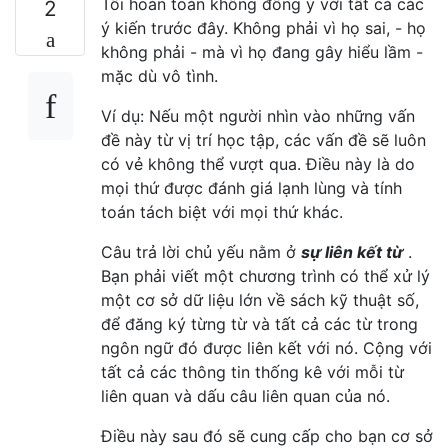
Tôi hoàn toàn không đồng ý với tất cả các
2
ý kiến ​​trước đây. Không phải vì họ sai, - họ
không phải - mà vì họ đang gây hiểu lầm -
mặc dù vô tình.
Ví dụ: Nếu một người nhìn vào những vấn
đề này từ vị trí học tập, các vấn đề sẽ luôn
có vẻ không thể vượt qua. Điều này là do
mọi thứ được đánh giá lạnh lùng và tính
toán tách biệt với mọi thứ khác.
Câu trả lời chủ yếu nằm ở
sự liên kết từ
.
Bạn phải viết một chương trình có thể xử lý
một cơ sở dữ liệu lớn về sách kỹ thuật số,
để đăng ký từng từ và tất cả các từ trong
ngôn ngữ đó được liên kết với nó. Cộng với
tất cả các thông tin thống kê với mỗi từ
liên quan và dấu câu liên quan của nó.
Điều này sau đó sẽ cung cấp cho bạn cơ sở