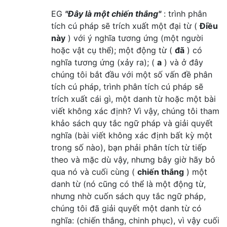
EG
"Đây là một chiến thắng"
: trình phân
tích cú pháp sẽ trích xuất một đại từ (
Điều
này
) với ý nghĩa tương ứng (một người
hoặc vật cụ thể); một động từ (
đã
) có
nghĩa tương ứng (xảy ra); (
a
) và ở đây
chúng tôi bắt đầu với một số vấn đề phân
tích cú pháp, trình phân tích cú pháp sẽ
trích xuất cái gì, một danh từ hoặc một bài
viết không xác định? Vì vậy, chúng tôi tham
khảo sách quy tắc ngữ pháp và giải quyết
nghĩa (bài viết không xác định bất kỳ một
trong số nào), bạn phải phân tích từ tiếp
theo và mặc dù vậy, nhưng bây giờ hãy bỏ
qua nó và cuối cùng (
chiến thắng
) một
danh từ (nó cũng có thể là một động từ,
nhưng nhờ cuốn sách quy tắc ngữ pháp,
chúng tôi đã giải quyết một danh từ có
nghĩa: (chiến thắng, chinh phục), vì vậy cuối