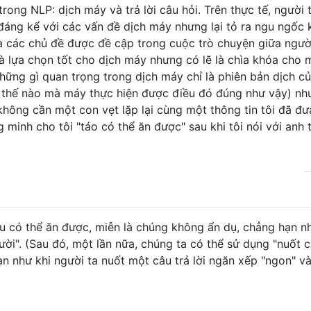
rong NLP: dịch máy và trả lời câu hỏi. Trên thực tế, người 
áng kể với các vấn đề dịch máy nhưng lại tỏ ra ngu ngốc k
của các chủ đề được đề cập trong cuộc trò chuyện giữa ngườ
là lựa chọn tốt cho dịch máy nhưng có lẽ là chìa khóa cho 
những gì quan trọng trong dịch máy chỉ là phiên bản dịch c
 thế nào mà máy thực hiện được điều đó đúng như vậy) nh
i không cần một con vẹt lặp lại cùng một thông tin tôi đã đ
 minh cho tôi "táo có thể ăn được" sau khi tôi nói với anh 
đều có thể ăn được, miễn là chúng không ẩn dụ, chẳng hạn nh
ời". (Sau đó, một lần nữa, chúng ta có thể sử dụng "nuốt 
n như khi người ta nuốt một câu trả lời ngăn xếp "ngon" và