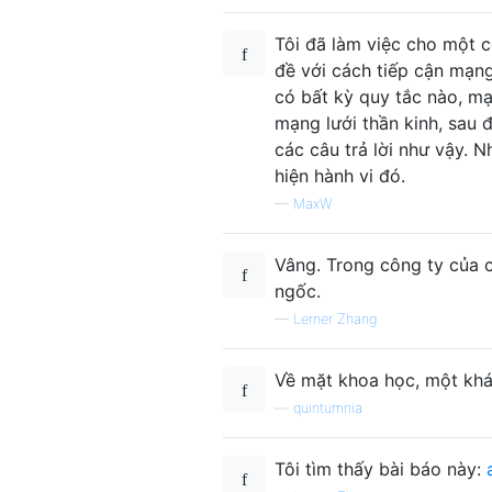
Tôi đã làm việc cho một c
đề với cách tiếp cận mạng
có bất kỳ quy tắc nào, mạn
mạng lưới thần kinh, sau 
các câu trả lời như vậy.
hiện hành vi đó.
—
MaxW
Vâng. Trong công ty của ch
ngốc.
—
Lerner Zhang
Về mặt khoa học, một khá
—
quintumnia
Tôi tìm thấy bài báo này: