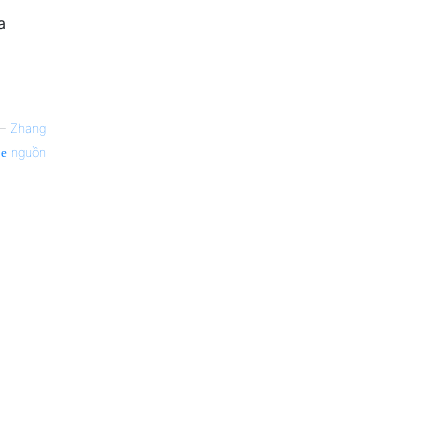
a
—
Zhang
nguồn