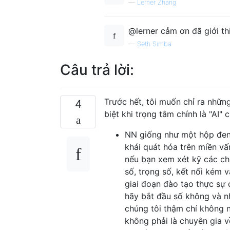
—
Lerner Zhang
@lerner cảm ơn đã giới thi
—
Seth Simba
Câu trả lời:
Trước hết, tôi muốn chỉ ra những
4
biệt khi trọng tâm chính là "AI"
NN giống như một hộp đen;
khái quát hóa trên miền vấ
nếu bạn xem xét kỹ các chi 
số, trọng số, kết nối kém 
giai đoạn đào tạo thực sự c
hãy bắt đầu số không và nh
chúng tôi thậm chí không n
không phải là chuyên gia v