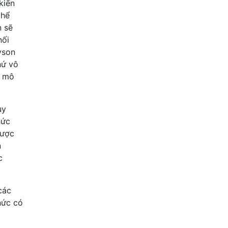
ến ​​
thể
n sẽ
nối
yson
hứ vô
g mô
uy
hức
được
n
c
các
hức có