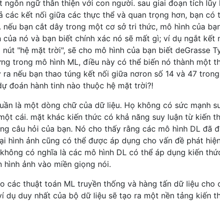
 ngôn ngữ thân thiện với con người. sau giai đoạn tích lũy ki
cả các kết nối giữa các thực thể và quan trọng hơn, bạn có 
ó. nếu bạn cắt dây trong một cơ sở tri thức, mô hình của bạ
của nó và bạn biết chính xác nó sẽ mất gì; ví dụ ngắt kết 
nút "hệ mặt trời", sẽ cho mô hình của bạn biết deGrasse T
hưng trong mô hình ML, điều này có thể biến nó thành một t
y ra nếu bạn thao túng kết nối giữa nơron số 14 và 47 tron
ự đoán hành tinh nào thuộc hệ mặt trời?!
uần là một dòng chữ của dữ liệu. Họ không có sức mạnh s
t cái. mặt khác kiến ​​thức có khả năng suy luận từ kiến ​​t
rong câu hỏi của bạn. Nó cho thấy rằng các mô hình DL đã 
oại hình ảnh cũng có thể được áp dụng cho vấn đề phát hiệ
không có nghĩa là các mô hình DL có thể áp dụng kiến ​​thứ
 hình ảnh vào miền giọng nói.
o các thuật toán ML truyền thống và hàng tấn dữ liệu cho 
 dụ duy nhất của bộ dữ liệu sẽ tạo ra một nền tảng kiến ​​t