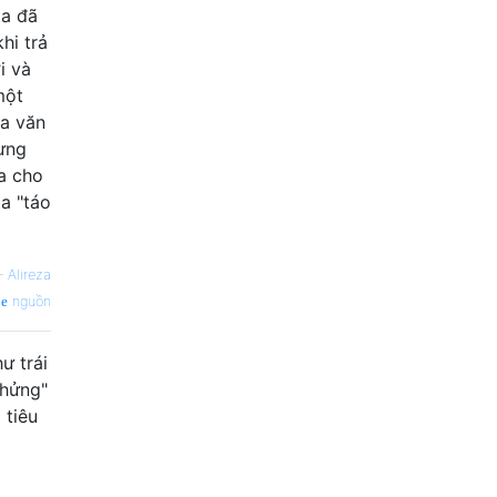
ta đã
hi trả
i và
một
ủa văn
ưng
ưa cho
ta "táo
—
Alireza
nguồn
ư trái
chửng"
 tiêu