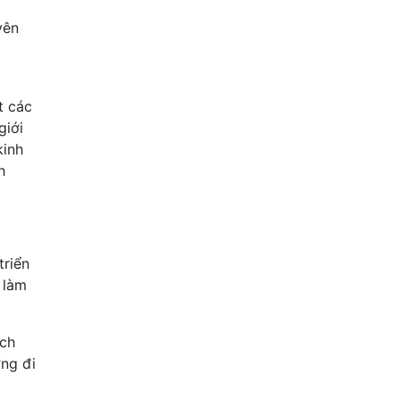
yên
t các
giới
kinh
h
triển
 làm
ách
ng đi