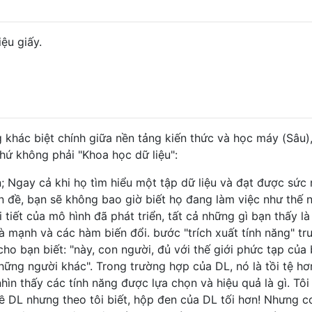
ệu giấy.
 khác biệt chính giữa nền tảng kiến ​​thức và học máy (Sâu)
 chứ không phải "Khoa học dữ liệu":
 Ngay cả khi họ tìm hiểu một tập dữ liệu và đạt được sức
n đề, bạn sẽ không bao giờ biết họ đang làm việc như thế 
tiết của mô hình đã phát triển, tất cả những gì bạn thấy là
và mạnh và các hàm biến đổi. bước "trích xuất tính năng" tr
ho bạn biết: "này, con người, đủ với thế giới phức tạp của 
ững người khác". Trong trường hợp của DL, nó là tồi tệ hơ
hìn thấy các tính năng được lựa chọn và hiệu quả là gì. Tôi
ề DL nhưng theo tôi biết, hộp đen của DL tối hơn! Nhưng c