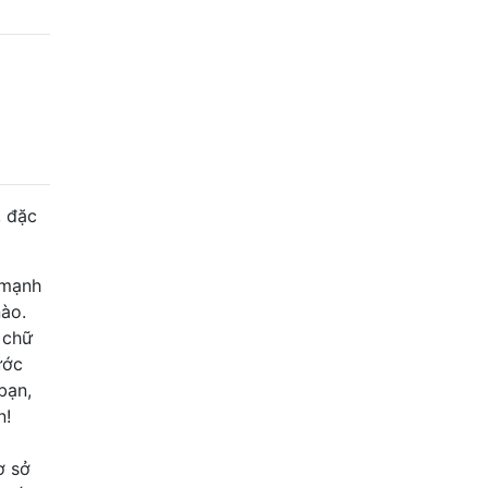
, đặc
 mạnh
nào.
 chữ
ước
bạn,
n!
ơ sở