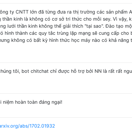
ông ty CNTT lớn đã từng đưa ra thị trường các sản phẩm A
 thần kinh là không có cơ sở tri thức cho mỗi sey. Vì vậy, 
g lưới thần kinh không thể giải thích "tại sao". Đào tạo mộ
đó hình thành các quy tắc trùng lặp mạng sẽ cung cấp cho 
 Nhưng không có bất kỳ hình thức học máy nào có khả năng 
úng tôi, bot chitchat chỉ được hỗ trợ bởi NN là rất rất ngu
i niệm hoàn toàn đáng ngại!
arxiv.org/abs/1702.01932