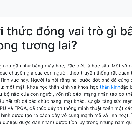
ri thức đóng vai trò gì b
ong tương lai?
g như gần như bằng máy học, đặc biệt là học sâu. Một số 
 các chuyên gia của con người, theo truyền thống rất quan 
g lĩnh vực này. Người ta nói rằng hai bước đột phá đã củng 
âu: một mặt, khoa học thần kinh và khoa học
thần kinh
đặc b
hư bộ não của con người, vốn rất dẻo, mạng nhân tạo có th
u hết tất cả các chức năng; mặt khác, sự gia tăng sức mạn
 GPU và FPGA, đã thúc đẩy trí thông minh thuật toán một cá
 hình được tạo ra cách đây vô cùng mạnh mẽ và linh hoạt. 
là dữ liệu được dán nhãn) được tích lũy trong những năm q