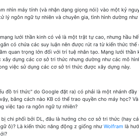
ầm nhìn máy tính (và nhận dạng giọng nói) vào một kỷ ngu
ử lý ngôn ngữ tự nhiên và chuyên gia, tình hình dường như
ạng lưới thần kinh có vẻ là một trật tự cao, nhưng hầu hế
gắn có chứa các suy luận nên được rút ra từ kiến ​​thức thế 
tầm quan trọng lớn đối với trí tuệ nhân tạo. Mạng lưới thần 
ệc xây dựng các cơ sở tri thức nhưng dường như các mô hìn
ong việc sử dụng các cơ sở tri thức được xây dựng này.
biểu đồ tri thức" do Google đặt ra) có phải là một nhánh đầy 
vậy, bằng cách nào KB có thể trao quyền cho máy học? Và
ng việc tạo ra ngôn ngữ tự nhiên?
i bị chi phối bởi DL, đâu là hướng cho cơ sở tri thức (hay c
 ngữ ô)? Là kiến thức năng động z giống như
Wolfram
là hướ
ới?