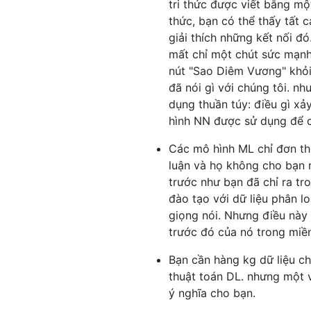
tri thức được viết bằng một
thức, bạn có thể thấy tất 
giải thích những kết nối đ
mất chỉ một chút sức mạnh 
nút "Sao Diêm Vương" khỏi 
đã nói gì với chúng tôi. n
dụng thuần túy: điều gì xả
hình NN được sử dụng để d
Các mô hình ML chỉ đơn th
luận và họ không cho bạn mộ
trước như bạn đã chỉ ra t
đào tạo với dữ liệu phân l
giọng nói. Nhưng điều này 
trước đó của nó trong miền
Bạn cần hàng kg dữ liệu ch
thuật toán DL. nhưng một ví
ý nghĩa cho bạn.