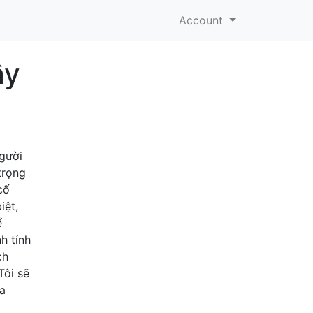
Account
ây
người
trọng
cố
iệt,
ể
h tính
ch
Tôi sẽ
ua