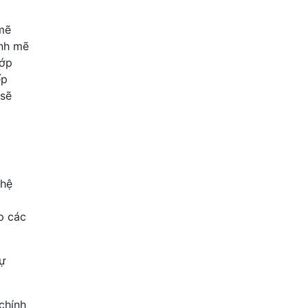
mẽ
ạnh mẽ
lớp
ếp
 sẽ
 hệ
p các
ự
chính