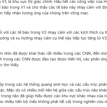
à V1, là khu vực thị giác chính. Hầu hết các công việc của H
ế bào trong V1 và cho thấy các tế bào này nhạy cảm với đị
c tiếp nhận tương ứng của chúng trên võng mạc.
i với các tế bào trong V2 nhạy cảm với các kích thích cụ t
ướng và xu hướng nhạy cảm cụ thể này tiếp tục tăng từ V2
ầm nhìn đã được khai thác rất nhiều trong các CNN, đến mứ
nh trong các CNN được đào tạo được hiển thị, các phản ứn
c tìm thấy.
ớp trong các hệ thống quang sinh học và các cấu trúc phân
ác. Mặc dù có nhiều mối liên hệ giữa các cấu trúc não khá
p trong não đã giúp hiểu được các khu vực khác nhau của 
o nhiều tiến bộ (nếu không phải tất cả) trong nghiên cứu