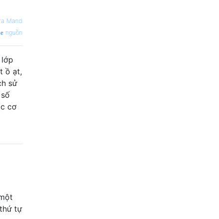
ra Mand
nguồn
 lớp
 ồ ạt,
ch sử
 số
ác cơ
 một
thứ tự