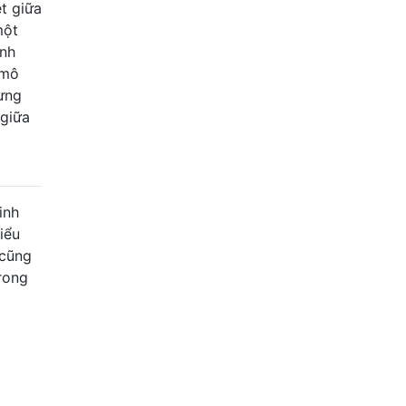
t giữa
một
ảnh
 mô
hưng
 giữa
inh
iểu
 cũng
rong