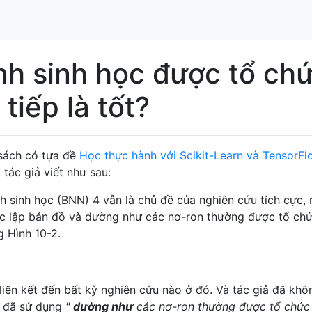
inh sinh học được tổ ch
 tiếp là tốt?
sách có tựa đề
Học thực hành với Scikit-Learn và TensorF
tác giả viết như sau:
nh sinh học (BNN) 4 vẫn là chủ đề của nghiên cứu tích cực,
c lập bản đồ và dường như các nơ-ron thường được tổ ch
g Hình 10-2.
iên kết đến bất kỳ nghiên cứu nào ở đó. Và tác giả đã khô
g đã sử dụng
"
dường như
các nơ-ron thường được tổ chức