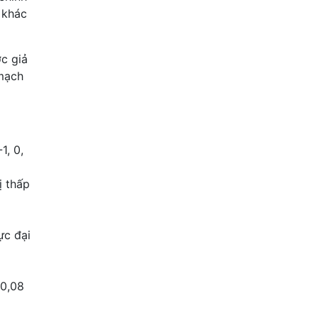
 khác
ợc giả
 mạch
1, 0,
ị thấp
ực đại
 0,08