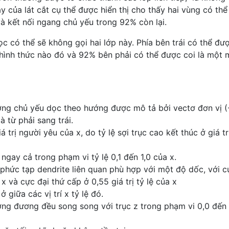
y của lát cắt cụ thể được hiển thị cho thấy hai vùng có thể
 và kết nối ngang chủ yếu trong 92% còn lại.
c có thể sẽ không gọi hai lớp này. Phía bên trái có thể đư
 hình thức nào đó và 92% bên phải có thể được coi là một
ớng chủ yếu dọc theo hướng được mô tả bởi vectơ đơn vị (-
 từ phải sang trái.
 trị người yêu của x, do tỷ lệ sợi trục cao kết thúc ở giá tr
ngay cả trong phạm vi tỷ lệ 0,1 đến 1,0 của x.
phức tạp dendrite liên quan phù hợp với một độ dốc, với c
a x và cực đại thứ cấp ở 0,55 giá trị tỷ lệ của x
 ở giữa các vị trí x tỷ lệ đó.
ơng đương đều song song với trục z trong phạm vi 0,0 đến