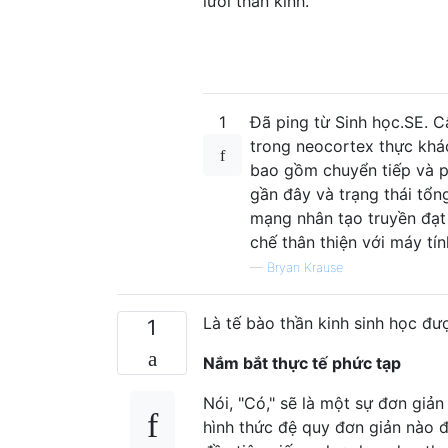
lưới thần kinh.
1
Đã ping từ Sinh học.SE. Câ
trong neocortex thực khác
bao gồm chuyển tiếp và ph
gần đây và trạng thái tổng
mạng nhân tạo truyền đạt
chế thân thiện với máy tín
—
Bryan Krause
Là tế bào thần kinh sinh học đượ
1
Nắm bắt thực tế phức tạp
Nói, "Có," sẽ là một sự đơn giả
hình thức đệ quy đơn giản nào 