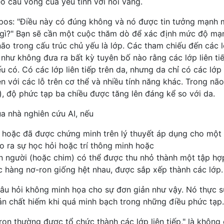
o cầu vồng của yêu tinh với nồi vàng.
pos: "Điều này có đúng không và nó được tin tưởng mạnh 
 gì?" Bạn sẽ cần một cuộc thăm dò để xác định mức độ m
não trong cấu trúc chủ yếu là lớp. Các tham chiếu đến các 
hư không đưa ra bất kỳ tuyên bố nào rằng các lớp liên ti
 có. Có các lớp liên tiếp trên da, nhưng da chỉ có các lớp
iện với các lỗ trên cơ thể và nhiều tính năng khác. Trong não
, độ phức tạp ba chiều được tăng lên đáng kể so với da.
ủa nhà nghiên cứu AI, nếu
c hoặc đã được chứng minh trên lý thuyết áp dụng cho một
o ra sự học hỏi hoặc trí thông minh hoặc
 người (hoặc chim) có thể được thu nhỏ thành một tập hợ
c hàng nơ-ron giống hệt nhau, được sắp xếp thành các lớp.
âu hỏi không minh họa cho sự đơn giản như vậy. Nó thực s
ản chất hiếm khi quá minh bạch trong những điều phức tạp.
ron thường được tổ chức thành các lớp liên tiếp," là không 