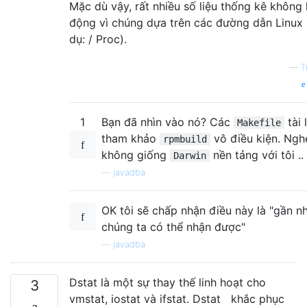
Mặc dù vậy, rất nhiều số liệu thống kê không
động vì chúng dựa trên các đường dẫn Linux 
dụ: / Proc).
—
T
1
Bạn đã nhìn vào nó? Các
tài 
Makefile
tham khảo
vô điều kiện. Ngh
rpmbuild
không giống
nền tảng với tôi ..
Darwin
—
javadba
OK tôi sẽ chấp nhận điều này là "gần n
chúng ta có thể nhận được"
—
javadba
Dstat là một sự thay thế linh hoạt cho
3
vmstat, iostat và ifstat. Dstat khắc phục