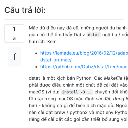
Câu trả lời:
Mặc dù điều này đã cũ, những người du hành 
1
gian có thể tìm thấy Dabz
ngã ba / cổ
dstat
hữu ích. Xem:
https://lamada.eu/blog/2016/02/12/adap
dstat-on-mac/
https://github.com/Dabz/dstat/tree/mac
dstat là một kịch bản Python. Các
Makefile
t
phải được điều chỉnh một chút để cài đặt vào
macOS (ví dụ:
chuyển đổi kh
install -D...
tồn tại trong macOS mặc định
cài đặt, dựng l
bin) - không có gì để biên dịch mặc dù. Ngoài
nên cài đặt brew / python2 và một env Pytho
riêng để cài đặt các gói cần thiết bổ sung với