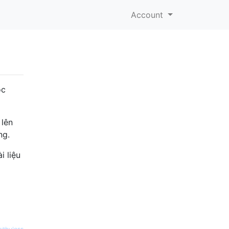
Account
ọc
 lên
ng.
i liệu