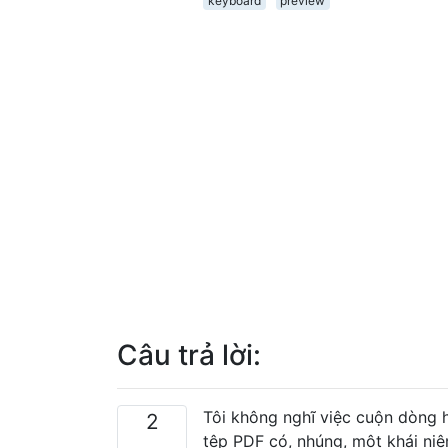
keyboard
preview
Câu trả lời:
Tôi không nghĩ việc cuộn dòng h
2
tệp PDF có, nhúng, một khái niệ