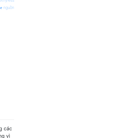
pithyless
nguồn
g các
ng vì