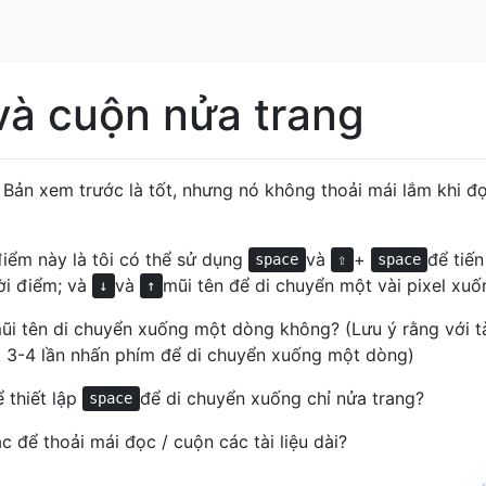
và cuộn nửa trang
 Bản xem trước là tốt, nhưng nó không thoải mái lắm khi đ
điểm này là tôi có thể sử dụng
và
+
để tiến
space
⇧
space
hời điểm; và
và
mũi tên để di chuyển một vài pixel xuố
↓
↑
ũi tên di chuyển xuống một dòng không? (Lưu ý rằng với tà
 3-4 lần nhấn phím để di chuyển xuống một dòng)
 thiết lập
để di chuyển xuống chỉ nửa trang?
space
 để thoải mái đọc / cuộn các tài liệu dài?