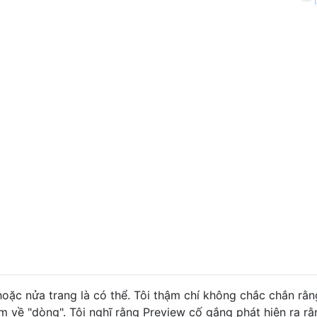
—
oặc nửa trang là có thể. Tôi thậm chí không chắc chắn rằn
m về "dòng". Tôi nghĩ rằng Preview cố gắng phát hiện ra rằ