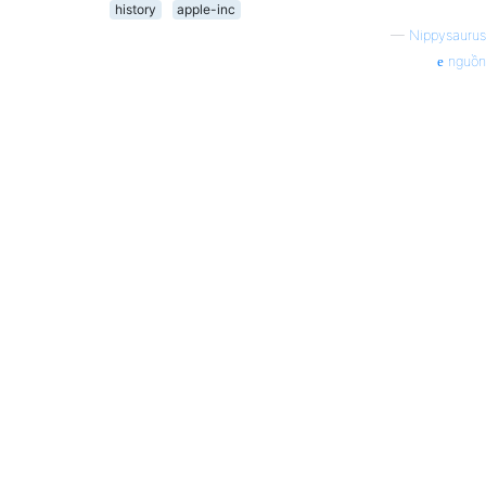
history
apple-inc
—
Nippysaurus
nguồn