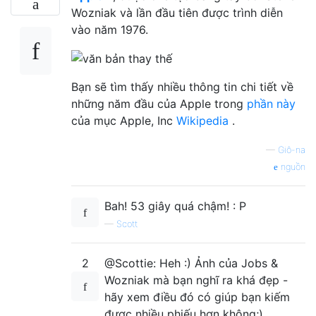
Wozniak và lần đầu tiên được trình diễn
vào năm 1976.
Bạn sẽ tìm thấy nhiều thông tin chi tiết về
những năm đầu của Apple trong
phần này
của mục Apple, Inc
Wikipedia
.
—
Giô-na
nguồn
Bah! 53 giây quá chậm! : P
—
Scott
2
@Scottie: Heh :) Ảnh của Jobs &
Wozniak mà bạn nghĩ ra khá đẹp -
hãy xem điều đó có giúp bạn kiếm
được nhiều phiếu hơn không;)