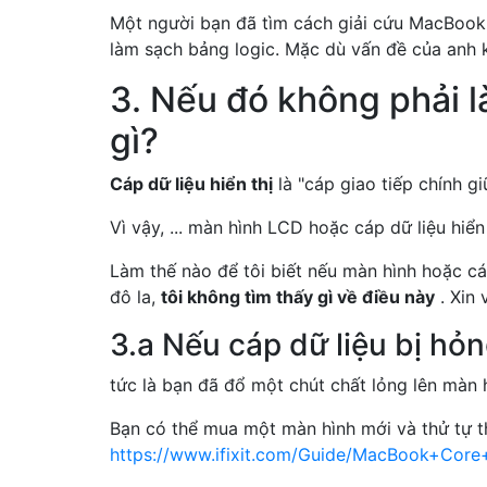
Một người bạn đã tìm cách giải cứu MacBook
làm sạch bảng logic. Mặc dù vấn đề của anh k
3. Nếu đó không phải là
gì?
Cáp dữ liệu hiển thị
là "cáp giao tiếp chính 
Vì vậy, ... màn hình LCD hoặc cáp dữ liệu hiển
Làm thế nào để tôi biết nếu màn hình hoặc cáp
đô la,
tôi không tìm thấy gì về điều này
. Xin 
3.a Nếu cáp dữ liệu bị hỏ
tức là bạn đã đổ một chút chất lỏng lên màn 
Bạn có thể mua một màn hình mới và thử tự t
https://www.ifixit.com/Guide/MacBook+Cor