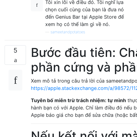
Tôi xin lỗi về điều đó. Tôi nghĩ lựa
chọn cuối cùng của bạn là đưa nó
đến Genius Bar tại Apple Store để
xem họ có thể làm gì về nó.
—
sameetandpotatoes
Bước đầu tiên: Ch
5
phần cứng và ph
Xem mô tả trong câu trả lời của sameetandpo
https://apple.stackexchange.com/a/98572/1
Tuyên bố miễn trừ trách nhiệm: tự mình
thực
hành bạn có với Apple. Chỉ làm điều đó nếu 
Apple báo giá cho bạn để sửa chữa (hoặc bất 
Nếu kết nối với m