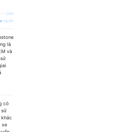
—
DXM
nguồn
estone
ng là
OEM và
 sử
iai
á
g có
 sử
 khác
c xe
huyến