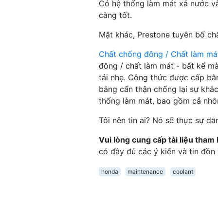
Có hệ thống làm mát xả nước v
càng tốt.
Mặt khác, Prestone tuyên bố chấ
Chất chống đông / Chất làm má
đông / chất làm mát - bất kể m
tải nhẹ. Công thức được cấp bằ
bằng cẩn thận chống lại sự khắc
thống làm mát, bao gồm cả nhô
Tôi nên tin ai? Nó sẽ thực sự d
Vui lòng cung cấp tài liệu tham
có đầy đủ các ý kiến ​​và tin đồ
honda
maintenance
coolant