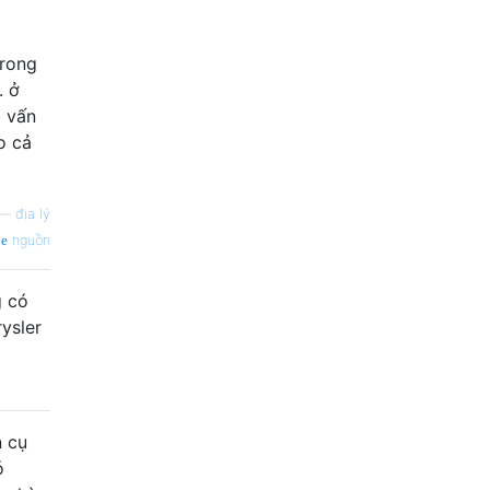
trong
. ở
à vấn
o cả
—
địa lý
nguồn
g có
ysler
n cụ
ó