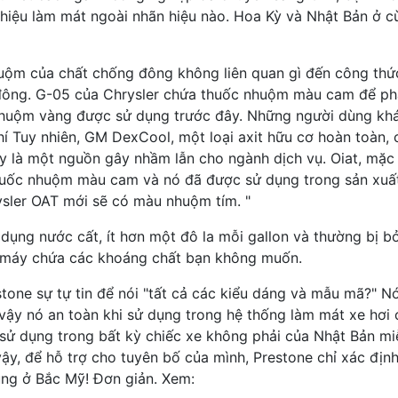
 hiệu làm mát ngoài nhãn hiệu nào. Hoa Kỳ và Nhật Bản ở c
nhuộm của chất chống đông không liên quan gì đến công thứ
 đông. G-05 của Chrysler chứa thuốc nhuộm màu cam để p
nhuộm vàng được sử dụng trước đây. Những người dùng kh
 Tuy nhiên, GM DexCool, một loại axit hữu cơ hoàn toàn, 
 là một nguồn gây nhầm lẫn cho ngành dịch vụ. Oiat, mặc
huốc nhuộm màu cam và nó đã được sử dụng trong sản xuấ
ysler OAT mới sẽ có màu nhuộm tím. "
 dụng nước cất, ít hơn một đô la mỗi gallon và thường bị b
c máy chứa các khoáng chất bạn không muốn.
estone sự tự tin để nói "tất cả các kiểu dáng và mẫu mã?" N
ì vậy nó an toàn khi sử dụng trong hệ thống làm mát xe hơi
sử dụng trong bất kỳ chiếc xe không phải của Nhật Bản mi
ậy, để hỗ trợ cho tuyên bố của mình, Prestone chỉ xác địn
ng ở Bắc Mỹ! Đơn giản. Xem: