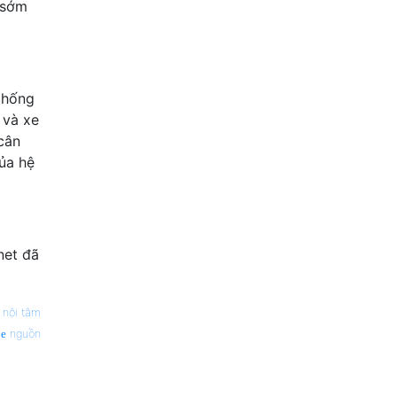
 sớm
chống
 và xe
cân
của hệ
net đã
—
nội tâm
nguồn