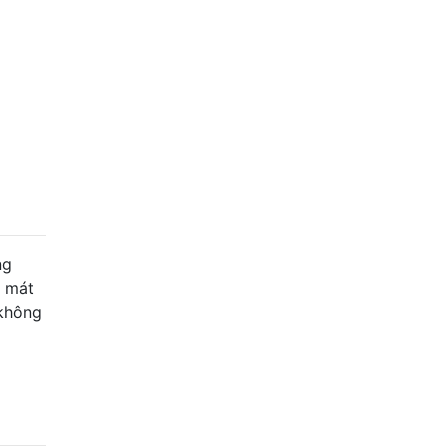
ng
m mát
 không