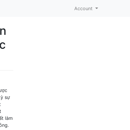
Account
ản
ực
được
kỳ sự
t
t
ất làm
ỏng.