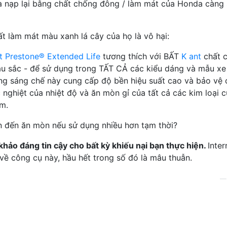
à nạp lại bằng chất chống đông / làm mát của Honda càng
t làm mát màu xanh lá cây của họ là vô hại:
t Prestone® Extended Life
tương thích với BẤT
K ant
chất 
àu sắc - để sử dụng trong TẤT CẢ các kiểu dáng và mẫu xe
ng sáng chế này cung cấp độ bền hiệu suất cao và bảo vệ 
 nghiệt của nhiệt độ và ăn mòn gỉ của tất cả các kim loại 
m.
ẫn đến ăn mòn nếu sử dụng nhiều hơn tạm thời?
 khảo đáng tin cậy cho bất kỳ khiếu nại bạn thực hiện.
Inter
n về công cụ này, hầu hết trong số đó là mâu thuẫn.