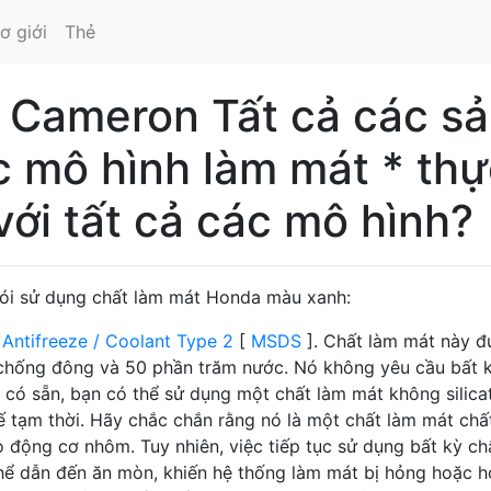
ơ giới
Thẻ
 Cameron Tất cả các s
c mô hình làm mát * th
với tất cả các mô hình?
nói sử dụng chất làm mát Honda màu xanh:
Antifreeze / Coolant Type 2
[
MSDS
]. Chất làm mát này 
 chống đông và 50 phần trăm nước. Nó không yêu cầu bất 
 có sẵn, bạn có thể sử dụng một chất làm mát không silica
ế tạm thời. Hãy chắc chắn rằng nó là một chất làm mát chấ
 động cơ nhôm. Tuy nhiên, việc tiếp tục sử dụng bất kỳ ch
ể dẫn đến ăn mòn, khiến hệ thống làm mát bị hỏng hoặc h