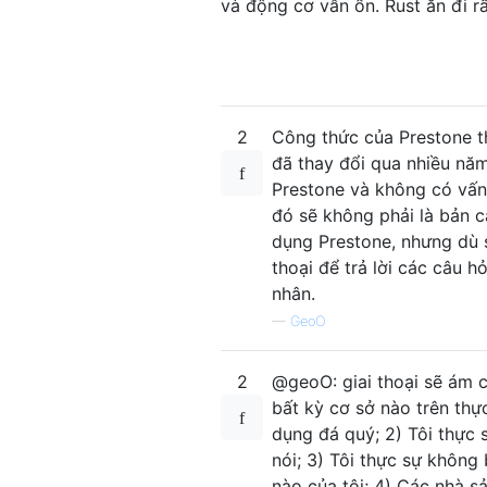
và động cơ vẫn ổn. Rust ăn đi rấ
2
Công thức của Prestone t
đã thay đổi qua nhiều năm
Prestone và không có vấn
đó sẽ không phải là bản c
dụng Prestone, nhưng dù s
thoại để trả lời các câu 
nhân.
—
GeoO
2
@geoO: giai thoại sẽ ám c
bất kỳ cơ sở nào trên thực
dụng đá quý; 2) Tôi thực
nói; 3) Tôi thực sự không
nào của tôi; 4) Các nhà s