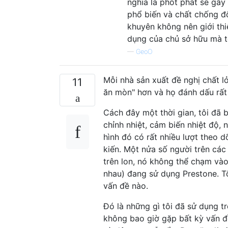
nghĩa là phốt phát sẽ gây
phổ biến và chất chống đ
khuyên không nên giới th
dụng của chủ sở hữu mà t
—
GeoO
Mỗi nhà sản xuất đề nghị chất l
11
ăn mòn" hơn và họ đánh dấu rất
Cách đây một thời gian, tôi đã 
chỉnh nhiệt, cảm biến nhiệt độ, 
hình đó có rất nhiều lượt theo d
kiến. Một nửa số người trên cá
trên lon, nó không thể chạm vào
nhau) đang sử dụng Prestone. Tô
vấn đề nào.
Đó là những gì tôi đã sử dụng t
không bao giờ gặp bất kỳ vấn đ