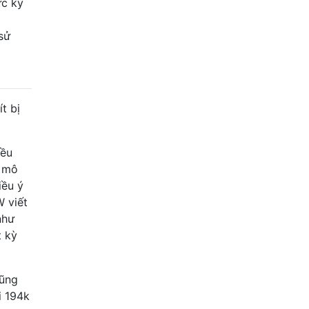
ực kỳ
sử
t bị
iều
/ mô
iều ý
W viết
như
t kỳ
cũng
i 194k