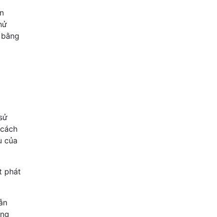
n
hử
ế bằng
g
sử
 cách
u của
t phát
ẫn
ông