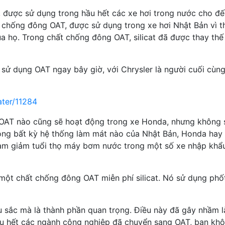
 được sử dụng trong hầu hết các xe hơi trong nước cho đế
chống đông OAT, được sử dụng trong xe hơi Nhật Bản vì t
a họ. Trong chất chống đông OAT, silicat đã được thay th
sử dụng OAT ngay bây giờ, với Chrysler là người cuối cùn
ater/11284
 OAT nào cũng sẽ hoạt động trong xe Honda, nhưng không 
rong bất kỳ hệ thống làm mát nào của Nhật Bản, Honda hay
làm giảm tuổi thọ máy bơm nước trong một số xe nhập khẩ
một chất chống đông OAT miễn phí silicat. Nó sử dụng phố
u sắc mà là thành phần quan trọng. Điều này đã gây nhầm l
hầu hết các ngành công nghiệp đã chuyển sang OAT, bạn kh