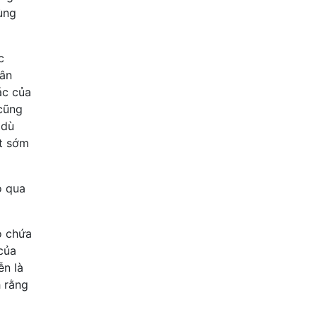
ùng
c
hân
ác của
cũng
 dù
t sớm
ỏ qua
ó chứa
 của
ễn là
h rằng