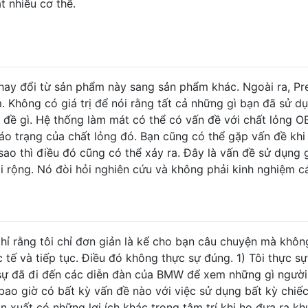
t nhiều cơ thể.
hay đổi từ sản phẩm này sang sản phẩm khác. Ngoài ra, Pr
. Không có giá trị để nói rằng tất cả những gì bạn đã sử dụ
 đề gì. Hệ thống làm mát có thể có vấn đề với chất lỏng 
áo trạng của chất lỏng đó. Bạn cũng có thể gặp vấn đề khi
ao thì điều đó cũng có thể xảy ra. Đây là vấn đề sử dụng g
hỏi rộng. Nó đòi hỏi nghiên cứu và không phải kinh nghiệm c
hỉ rằng tôi chỉ đơn giản là kể cho bạn câu chuyện mà khôn
 tế và tiếp tục. Điều đó không thực sự đúng. 1) Tôi thực sự
 sự đã đi đến các diễn đàn của BMW để xem những gì người
 bao giờ có bất kỳ vấn đề nào với việc sử dụng bất kỳ chiế
ản xuất có những lợi ích khác trong tâm trí khi họ đưa ra k