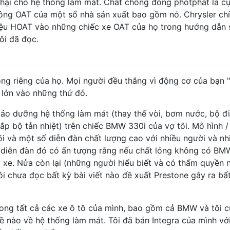
 hại cho hệ thống làm mát. Chất chống đông photphat là c
ông OAT của một số nhà sản xuất bao gồm nó. Chrysler chỉ
iệu HOAT vào những chiếc xe OAT của họ trong hướng dẫn 
ôi đã đọc.
ỏng riêng của họ. Mọi người đều thắng vì động cơ của bạn "í
 lớn vào những thứ đó.
bảo dưỡng hệ thống làm mát (thay thế vòi, bơm nước, bộ đ
nắp bộ tản nhiệt) trên chiếc BMW 330i của vợ tôi. Mô hình 
õi và một số diễn đàn chất lượng cao với nhiều người và nh
c diễn đàn đó có ấn tượng rằng nếu chất lỏng không có BM
 xe. Nửa còn lại (những người hiểu biết và có thẩm quyền 
i chưa đọc bất kỳ bài viết nào đề xuất Prestone gây ra bấ
rong tất cả các xe ô tô của mình, bao gồm cả BMW và tôi 
ề nào về hệ thống làm mát. Tôi đã bán Integra của mình vớ