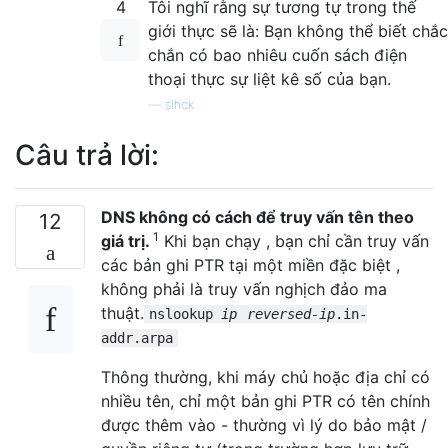
4
Tôi nghĩ rằng sự tương tự trong thế
giới thực sẽ là: Bạn không thể biết chắc
chắn có bao nhiêu cuốn sách điện
thoại thực sự liệt kê số của bạn.
—
slhck
Câu trả lời:
DNS không có cách để truy vấn tên theo
12
1
giá trị.
Khi bạn chạy , bạn chỉ cần truy vấn
các bản ghi PTR tại một miền đặc biệt ,
không phải là truy vấn nghịch đảo ma
thuật.
nslookup
ip
reversed-ip
.in-
addr.arpa
Thông thường, khi máy chủ hoặc địa chỉ có
nhiều tên, chỉ một bản ghi PTR có tên chính
được thêm vào - thường vì lý do bảo mật /