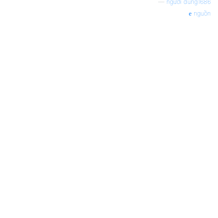
—
người dùng1686
nguồn