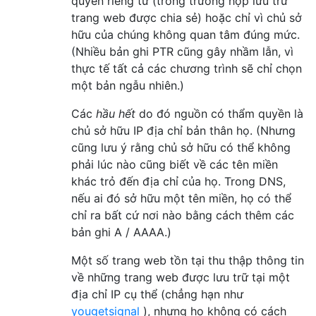
quyền riêng tư (trong trường hợp lưu trữ
trang web được chia sẻ) hoặc chỉ vì chủ sở
hữu của chúng không quan tâm đúng mức.
(Nhiều bản ghi PTR cũng gây nhầm lẫn, vì
thực tế tất cả các chương trình sẽ chỉ chọn
một bản ngẫu nhiên.)
Các
hầu hết
do đó nguồn có thẩm quyền là
chủ sở hữu IP địa chỉ bản thân họ. (Nhưng
cũng lưu ý rằng chủ sở hữu có thể không
phải lúc nào cũng biết về các tên miền
khác trỏ đến địa chỉ của họ. Trong DNS,
nếu ai đó sở hữu một tên miền, họ có thể
chỉ ra bất cứ nơi nào bằng cách thêm các
bản ghi A / AAAA.)
Một số trang web tồn tại thu thập thông tin
về những trang web được lưu trữ tại một
địa chỉ IP cụ thể (chẳng hạn như
yougetsignal
), nhưng họ không có cách