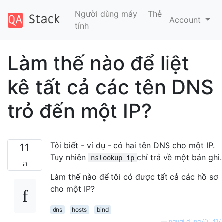
Người dùng máy
Thẻ
Account
tính
Làm thế nào để liệt
kê tất cả các tên DNS
trỏ đến một IP?
Tôi biết - ví dụ - có hai tên DNS cho một IP.
11
Tuy nhiên
chỉ trả về một bản ghi.
nslookup ip
Làm thế nào để tôi có được tất cả các hồ sơ
cho một IP?
dns
hosts
bind
—
người dùng705414