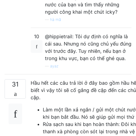
nước của bạn và tìm thấy những
người công khai một chút icky?
—
hà mã
10
@hippietrail: Tôi dự định có nghĩa là
cái sau. Nhưng nó cũng chủ yếu đúng
với trước đây. Tuy nhiên, nếu bạn ở
trong khu vực, bạn có thể ghé qua.
—
ayaz
Hầu hết các câu trả lời ở đây bao gồm hầu h
31
biết vì vậy tôi sẽ cố gắng đề cập đến các ch
cập.
Làm một lần xả ngắn / gửi một chút nư
khi bạn bắt đầu. Nó sẽ giúp gửi mọi thứ
Rửa sạch sau khi bạn hoàn thành: Đôi kh
thanh xà phòng còn sót lại trong nhà vệ