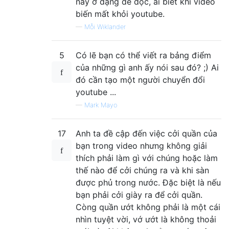
này ở dạng dễ đọc, ai biết khi video
biến mất khỏi youtube.
—
Mỗi Wiklander
5
Có lẽ bạn có thể viết ra bảng điểm
của những gì anh ấy nói sau đó? ;) Ai
đó cần tạo một người chuyển đổi
youtube ...
—
Mark Mayo
17
Anh ta đề cập đến việc cởi quần của
bạn trong video nhưng không giải
thích phải làm gì với chúng hoặc làm
thế nào để cởi chúng ra và khi sàn
được phủ trong nước. Đặc biệt là nếu
bạn phải cởi giày ra để cởi quần.
Còng quần ướt không phải là một cái
nhìn tuyệt vời, vớ ướt là không thoải