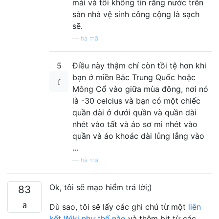
mái và tôi không tin rằng nước trên
sàn nhà vệ sinh công cộng là sạch
sẽ.
—
hà mã
5
Điều này thậm chí còn tồi tệ hơn khi
bạn ở miền Bắc Trung Quốc hoặc
Mông Cổ vào giữa mùa đông, nơi nó
là -30 celcius và bạn có một chiếc
quần dài ở dưới quần và quần dài
nhét vào tất và áo sơ mi nhét vào
quần và áo khoác dài lủng lẳng vào
...
—
hà mã
Ok, tôi sẽ mạo hiểm trả lời;)
83
Dù sao, tôi sẽ lấy các ghi chú từ một
liên
kết Wiki như thế nào
và thêm bit từ các