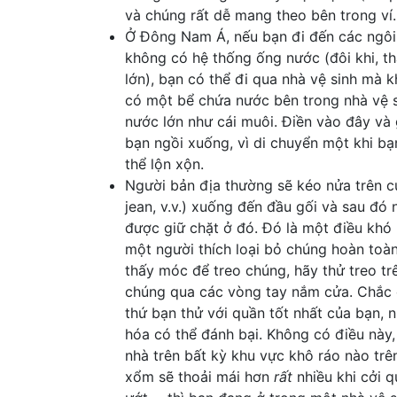
và chúng rất dễ mang theo bên trong ví.
Ở Đông Nam Á, nếu bạn đi đến các ngôi
không có hệ thống ống nước (đôi khi, th
lớn), bạn có thể đi qua nhà vệ sinh mà 
có một bể chứa nước bên trong nhà vệ s
nước lớn như cái muôi. Điền vào đây và 
bạn ngồi xuống, vì di chuyển một khi b
thể lộn xộn.
Người bản địa thường sẽ kéo nửa trên c
jean, v.v.) xuống đến đầu gối và sau đó
được giữ chặt ở đó. Đó là một điều khó 
một người thích loại bỏ chúng hoàn toà
thấy móc để treo chúng, hãy thử treo t
chúng qua các vòng tay nắm cửa. Chắc 
thứ bạn thử với quần tốt nhất của bạn, 
hóa có thể đánh bại. Không có điều này,
nhà trên bất kỳ khu vực khô ráo nào trê
xổm sẽ thoải mái hơn
rất
nhiều khi cởi 