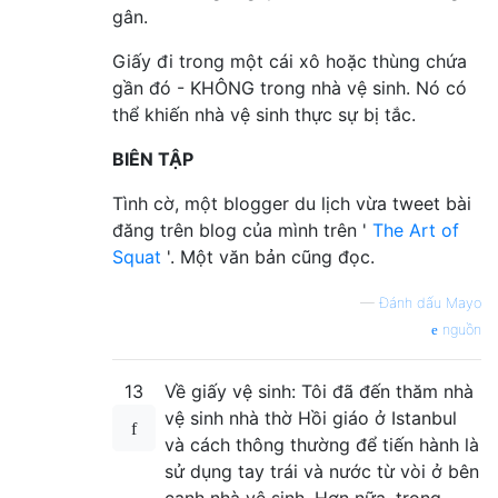
gân.
Giấy đi trong một cái xô hoặc thùng chứa
gần đó - KHÔNG trong nhà vệ sinh. Nó có
thể khiến nhà vệ sinh thực sự bị tắc.
BIÊN TẬP
Tình cờ, một blogger du lịch vừa tweet bài
đăng trên blog của mình trên '
The Art of
Squat
'. Một văn bản cũng đọc.
—
Đánh dấu Mayo
nguồn
13
Về giấy vệ sinh: Tôi đã đến thăm nhà
vệ sinh nhà thờ Hồi giáo ở Istanbul
và cách thông thường để tiến hành là
sử dụng tay trái và nước từ vòi ở bên
cạnh nhà vệ sinh. Hơn nữa, trong