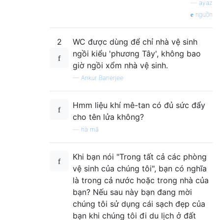
—
ayaz
nguồn
2
WC được dùng để chỉ nhà vệ sinh
ngồi kiểu 'phương Tây', không bao
giờ ngồi xổm nhà vệ sinh.
—
Ankur Banerjee
Hmm liệu khí mê-tan có đủ sức đẩy
cho tên lửa không?
—
hà mã
Khi bạn nói "Trong tất cả các phòng
vệ sinh của chúng tôi", bạn có nghĩa
là trong cả nước hoặc trong nhà của
bạn? Nếu sau này bạn đang mời
chúng tôi sử dụng cái sạch đẹp của
bạn khi chúng tôi đi du lịch ở đất