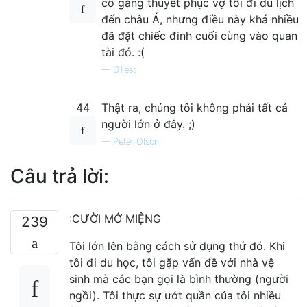
cố gắng thuyết phục vợ tôi đi du lịch
đến châu Á, nhưng điều này khá nhiều
đã đặt chiếc đinh cuối cùng vào quan
tài đó. :(
—
DTest
44
Thật ra, chúng tôi không phải tất cả
người lớn ở đây. ;)
—
Peter Olson
Câu trả lời:
:CƯỜI MỞ MIỆNG
239
Tôi lớn lên bằng cách sử dụng thứ đó. Khi
tôi đi du học, tôi gặp vấn đề với nhà vệ
sinh mà các bạn gọi là bình thường (người
ngồi). Tôi thực sự ướt quần của tôi nhiều