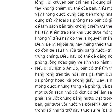
lỏng. Tôi khuyên bạn chỉ nên sử dụng cá
tay không chiếm ưu thế của bạn. Nếu mộ
vậy không được cung cấp
bên trong
nhà
dụng bất kỳ loại xà phòng nào bạn có g
để làm sạch bàn tay không chiếm ưu thế
hai tay. Kiểm tra xem khu vực dưới món
không vì điều này có thể là nguyên nhân
Delhi Belly. Ngoài ra, hãy mang theo thu
có cồn để sau khi rửa tay bằng nước (tri
trùng chúng. Điều này có thể dễ dàng h
phòng lỏng hoặc giấy vệ sinh vào hành l
Nếu đi du lịch ở Ấn Độ, bạn có thể tìm 
hàng rong trên tàu hỏa, nhà ga, trạm dừ
xà phòng' hoặc 'xà phòng giấy'. Đây là 
mỏng được nhúng trong xà phòng, và bạn
một cuốn sách nhỏ có kích cỡ để làm sạ
phải làm ướt chúng bằng nước. Đặt tron
bạn, giữ dưới vòi nước và bôi lên.) Bạn 
trong số những thứ này thực sự rẻ (ballp