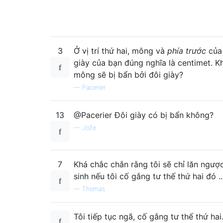
3
Ở vị trí thứ hai, mông và
phía trước
của 
giày của bạn đúng nghĩa là centimet. K
mông sẽ bị bẩn bởi đôi giày?
—
Pacerier
13
@Pacerier Đôi giày có bị bẩn không?
—
Jože
7
Khá chắc chắn rằng tôi sẽ chỉ lăn ngượ
sinh nếu tôi cố gắng tư thế thứ hai đó ..
—
Thomas
Tôi tiếp tục ngã, cố gắng tư thế thứ hai