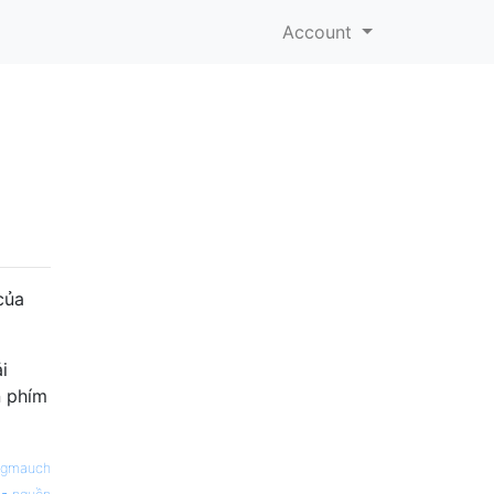
Account
của
i
n phím
gmauch