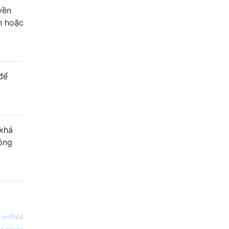
yền
h hoặc
để
 khá
hông
—
enf644