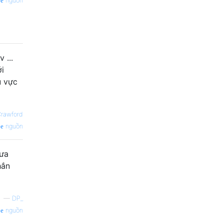
nguồn
 ...
ới
u vực
Crawford
nguồn
hưa
hắn
—
DP_
nguồn