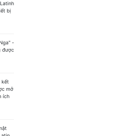
Latinh
ết bị
Nga" -
g được
 kết
ược mở
 ích
mật
atin.