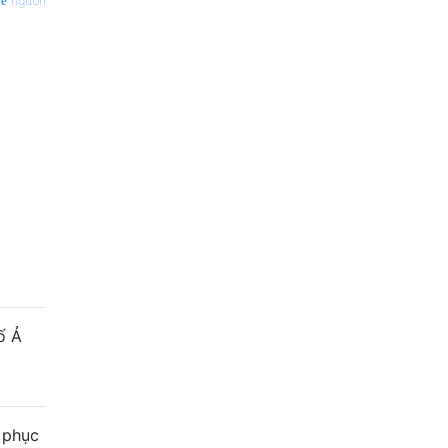
nguồn
ố Ả
 phục