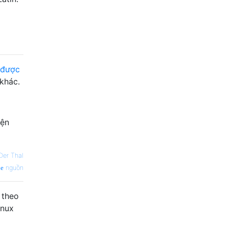
n được
 khác.
yện
Der Thal
nguồn
 theo
inux