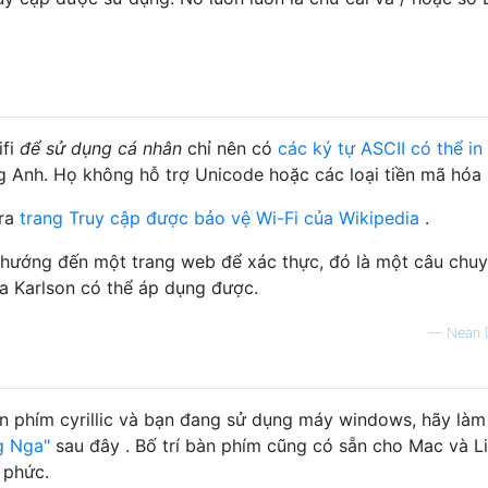
ifi
để sử dụng cá nhân
chỉ nên có
các ký tự ASCII có thể i
ếng Anh. Họ không hỗ trợ Unicode hoặc các loại tiền mã hóa
tra
trang Truy cập được bảo vệ Wi-Fi của Wikipedia
.
 hướng đến một trang web để xác thực, đó là một câu chu
ủa Karlson có thể áp dụng được.
—
Nean 
àn phím cyrillic và bạn đang sử dụng máy windows, hãy làm
g Nga"
sau đây . Bố trí bàn phím cũng có sẵn cho Mac và L
 phức.