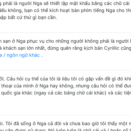
phải là người Nga sẽ thiết lập mật khẩu bằng các chữ cái 
Nếu không, bạn có thể kích hoạt bàn phím tiếng Nga cho thi
ập bất cứ thứ gì bạn cần.
 sạn ở Nga phục vụ cho những người không phải là người 
à khách sạn lớn nhất, đừng quên rằng kịch bản Cyrillic cũn
a / ngôn ngữ khác
.
 Câu hỏi cụ thể của tôi là liệu tôi có gặp vấn đề gì đó khi
n thoại của mình ở Nga hay không, nhưng câu hỏi có thể đ
quốc gia khác (ngay cả các bảng chữ cái khác) và các tiện
ôi. Tôi đã sống ở Nga cả đời và chưa bao giờ tôi thấy một 
uy cập được sử dụng. Nó luôn luôn là chữ cái và / hoặc số L