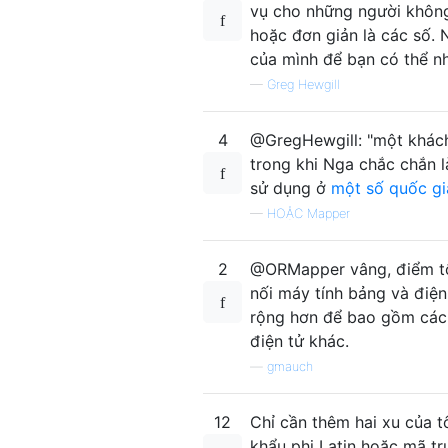
vụ cho những người không 
hoặc đơn giản là các số. 
của mình để bạn có thể nh
—
Greg Hewgill
4
@GregHewgill: "một khách
trong khi Nga chắc chắn l
sử dụng ở
một số quốc gi
—
HOẶC Mapper
2
@ORMapper vâng, điểm tốt.
nối máy tính bảng và điệ
rộng hơn để bao gồm các 
điện tử khác.
—
gmauch
12
Chỉ cần thêm hai xu của t
khẩu phi Latin hoặc mã tr