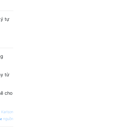
ý tự
ng
ày từ
sẽ cho
—
Karlson
nguồn