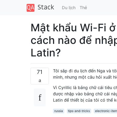
Du lịch
Thẻ
Mật khẩu Wi-Fi ở 
cách nào để nhậ
Latin?
Tôi sắp đi du lịch đến Nga và t
71
mình, nhưng một câu hỏi xuất hi
Vì Cyrillic là bảng chữ cái tiê
được nhập vào bảng chữ cái nà
Latin để thiết bị của tôi có thể 
russia
tips-and-tricks
electronic-ite