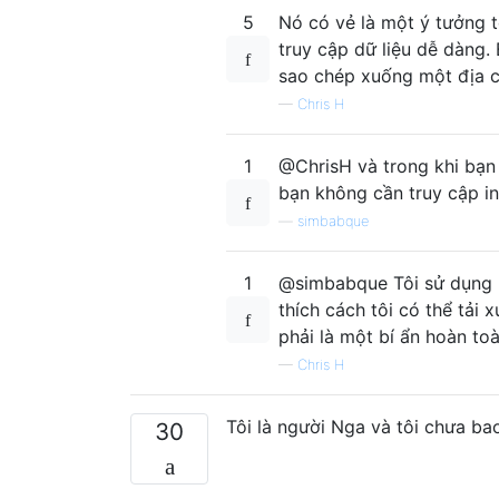
5
Nó có vẻ là một ý tưởng t
truy cập dữ liệu dễ dàng
sao chép xuống một địa c
—
Chris H
1
@ChrisH và trong khi bạn 
bạn không cần truy cập in
—
simbabque
1
@simbabque Tôi sử dụng m
thích cách tôi có thể tải
phải là một bí ẩn hoàn to
—
Chris H
Tôi là người Nga và tôi chưa bao
30