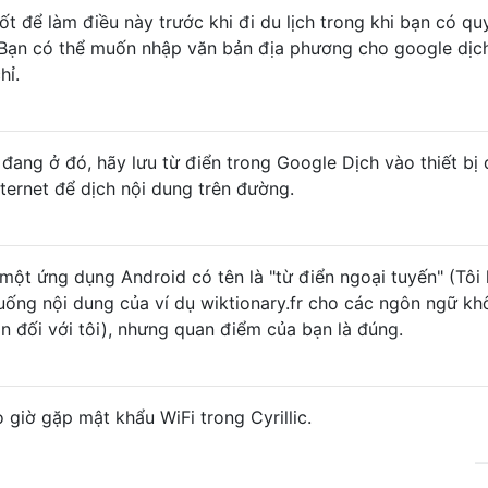
ốt để làm điều này trước khi đi du lịch trong khi bạn có qu
. Bạn có thể muốn nhập văn bản địa phương cho google dịc
hỉ.
đang ở đó, hãy lưu từ điển trong Google Dịch vào thiết bị 
ternet để dịch nội dung trên đường.
ột ứng dụng Android có tên là "từ điển ngoại tuyến" (Tôi
 xuống nội dung của ví dụ wiktionary.fr cho các ngôn ngữ k
àn đối với tôi), nhưng quan điểm của bạn là đúng.
 giờ gặp mật khẩu WiFi trong Cyrillic.