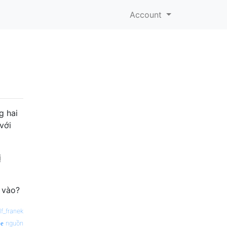
Account
n
g hai
với
ị
g vào?
lf_franek
nguồn