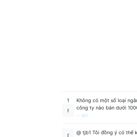
1
Không có một số loại ngân
công ty nào bán dưới 100
—
tjb1
@ tjb1 Tôi đồng ý có thể 