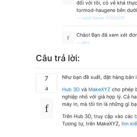
đối với tôi, có vẻ khá th
tormod-haugene bên dướ
—
rudolf_franek 17/05/2016
Chào! Bạn đã xem xét đơn
—
Alfro
Câu trả lời:
Như bạn đề xuất, đặt hàng bản i
7
Hub 3D
và
MakeXYZ
cho phép b
nghiệp nhỏ với giá hợp lý. Cả h
máy in, mà tôi tin là những gì b
Trên Hub 3D, truy cập vào các
Tương tự, trên MakeXYZ,
tìm ki