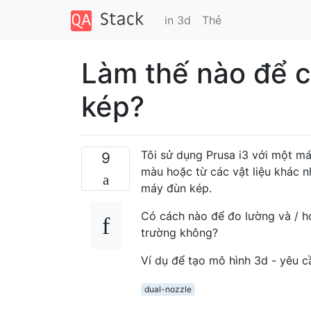
in 3d
Thẻ
Làm thế nào để c
kép?
Tôi sử dụng Prusa i3 với một má
9
màu hoặc từ các vật liệu khác n
máy đùn kép.
Có cách nào để đo lường và / ho
trường không?
Ví dụ để tạo mô hình 3d - yêu cầ
dual-nozzle