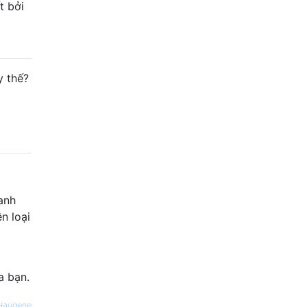
t bởi
y thế?
anh
n loại
 bạn.
Haugene