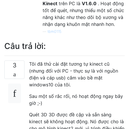
Kinect
trên PC là
V1.6.0
. Hoạt động
tốt để quét, nhưng thiếu một số chức
năng khác như theo dõi bộ xương và
nhận dạng khuôn mặt nhanh hơn.
—
tbm0115
Câu trả lời:
Tôi đã thử cài đặt tương tự kinect cũ
3
(nhưng đối với PC - thực sự là với nguồn
điện và cáp usb) cắm vào bề mặt
windows10 của tôi.
Sau một số rắc rối, nó hoạt động ngay bây
giờ ;-)
Quét 3D 3D được đề cập và sẵn sàng
kinect sẽ không hoạt động. Nó được cho là
cho mô hình kinect2 mới, vì trình điều khiển