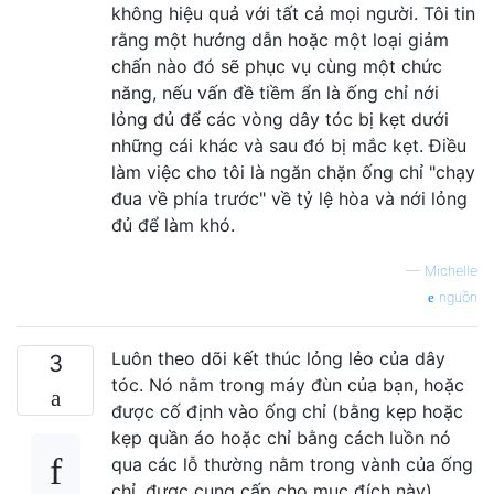
không hiệu quả với tất cả mọi người. Tôi tin
rằng một hướng dẫn hoặc một loại giảm
chấn nào đó sẽ phục vụ cùng một chức
năng, nếu vấn đề tiềm ẩn là ống chỉ nới
lỏng đủ để các vòng dây tóc bị kẹt dưới
những cái khác và sau đó bị mắc kẹt. Điều
làm việc cho tôi là ngăn chặn ống chỉ "chạy
đua về phía trước" về tỷ lệ hòa và nới lỏng
đủ để làm khó.
—
Michelle
nguồn
Luôn theo dõi kết thúc lỏng lẻo của dây
3
tóc. Nó nằm trong máy đùn của bạn, hoặc
được cố định vào ống chỉ (bằng kẹp hoặc
kẹp quần áo hoặc chỉ bằng cách luồn nó
qua các lỗ thường nằm trong vành của ống
chỉ, được cung cấp cho mục đích này).