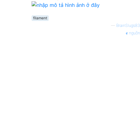
filament
—
BrainSlugs83
nguồn