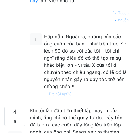
này
làm việc cho tôi.
—
EvilTeach
nguồn
Hấp dẫn. Ngoài ra, hướng của các
ống cuộn của bạn - như trên trục Z -
lệch 90 độ so với của tôi - tôi chỉ
nghĩ rằng điều đó có thể tạo ra sự
khác biệt lớn - vì tàu X của tôi di
chuyển theo chiều ngang, có lẽ đó là
nguyên nhân gây ra dây tóc trở nên
chồng chéo !!
—
BrainSlugs83
Khi tôi lần đầu tiên thiết lập máy in của
4
mình, ống chỉ có thể quay tự do. Dây tóc
đã tạo ra các cuộn dây lỏng lẻo trên lớp
ngoài của ống chỉ. Snags xảy ra thường