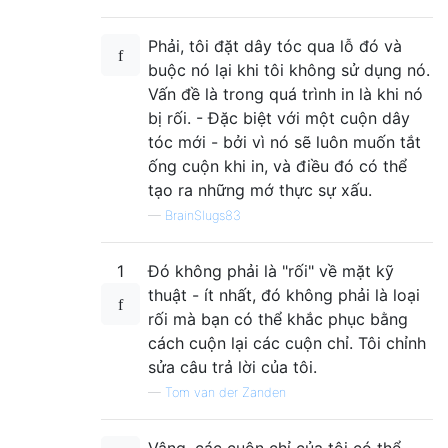
Phải, tôi đặt dây tóc qua lỗ đó và
buộc nó lại khi tôi không sử dụng nó.
Vấn đề là trong quá trình in là khi nó
bị rối. - Đặc biệt với một cuộn dây
tóc mới - bởi vì nó sẽ luôn muốn tắt
ống cuộn khi in, và điều đó có thể
tạo ra những mớ thực sự xấu.
—
BrainSlugs83
1
Đó không phải là "rối" về mặt kỹ
thuật - ít nhất, đó không phải là loại
rối mà bạn có thể khắc phục bằng
cách cuộn lại các cuộn chỉ. Tôi chỉnh
sửa câu trả lời của tôi.
—
Tom van der Zanden