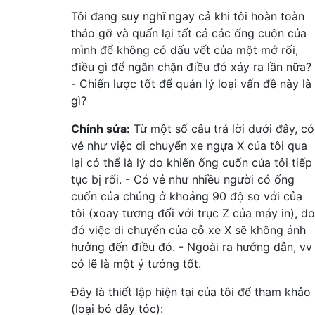
Tôi đang suy nghĩ ngay cả khi tôi hoàn toàn
tháo gỡ và quấn lại tất cả các ống cuộn của
mình để không có dấu vết của một mớ rối,
điều gì để ngăn chặn điều đó xảy ra lần nữa?
- Chiến lược tốt để quản lý loại vấn đề này là
gì?
Chỉnh sửa:
Từ một số câu trả lời dưới đây, có
vẻ như việc di chuyển xe ngựa X của tôi qua
lại có thể là lý do khiến ống cuốn của tôi tiếp
tục bị rối. - Có vẻ như nhiều người có ống
cuốn của chúng ở khoảng 90 độ so với của
tôi (xoay tương đối với trục Z của máy in), do
đó việc di chuyển của cỗ xe X sẽ không ảnh
hưởng đến điều đó. - Ngoài ra hướng dẫn, vv
có lẽ là một ý tưởng tốt.
Đây là thiết lập hiện tại của tôi để tham khảo
(loại bỏ dây tóc):