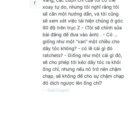
Vâng, các cuộn chỉ của tôi có thể
xoay tự do, nhưng tôi nghĩ rằng tôi
sẽ cần một hướng dẫn, và tôi cũng
sẽ xem xét việc tái hiện chúng ở góc
90 độ trên trục Z - (Tôi sẽ chỉnh sửa
bài đăng để đưa vào ảnh) . - Có ...
giống như một "van" một chiều cho
dây tóc không? - có lẽ cái gì đó
ratchets? - Giống như một cái gì đó,
sẽ cho phép tôi kéo dây tóc ra khỏi
ống chỉ, nhưng nếu nó trở nên chậm
chạp, sẽ không để cho sự chậm chạp
đó dịch ngược lên ống chỉ?
—
BrainSlugs83