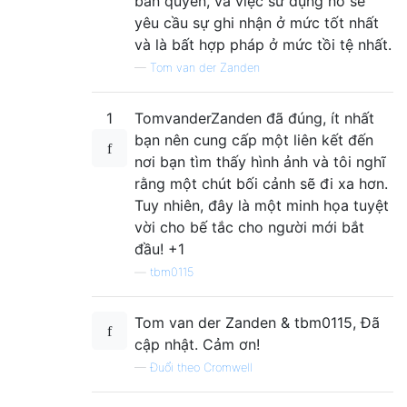
bản quyền, và việc sử dụng nó sẽ
yêu cầu sự ghi nhận ở mức tốt nhất
và là bất hợp pháp ở mức tồi tệ nhất.
—
Tom van der Zanden
1
TomvanderZanden đã đúng, ít nhất
bạn nên cung cấp một liên kết đến
nơi bạn tìm thấy hình ảnh và tôi nghĩ
rằng một chút bối cảnh sẽ đi xa hơn.
Tuy nhiên, đây là một minh họa tuyệt
vời cho bế tắc cho người mới bắt
đầu! +1
—
tbm0115
Tom van der Zanden & tbm0115, Đã
cập nhật. Cảm ơn!
—
Đuổi theo Cromwell