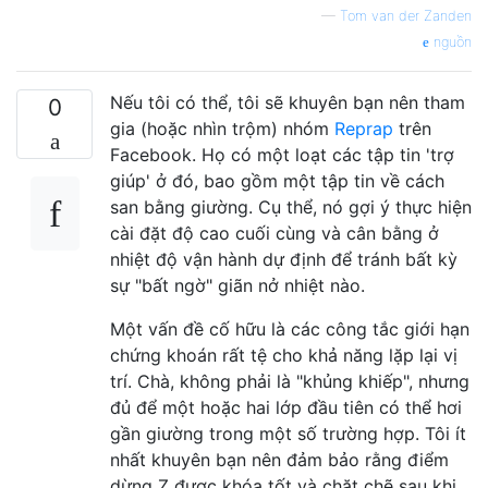
—
Tom van der Zanden
nguồn
Nếu tôi có thể, tôi sẽ khuyên bạn nên tham
0
gia (hoặc nhìn trộm) nhóm
Reprap
trên
Facebook. Họ có một loạt các tập tin 'trợ
giúp' ở đó, bao gồm một tập tin về cách
san bằng giường. Cụ thể, nó gợi ý thực hiện
cài đặt độ cao cuối cùng và cân bằng ở
nhiệt độ vận hành dự định để tránh bất kỳ
sự "bất ngờ" giãn nở nhiệt nào.
Một vấn đề cố hữu là các công tắc giới hạn
chứng khoán rất tệ cho khả năng lặp lại vị
trí. Chà, không phải là "khủng khiếp", nhưng
đủ để một hoặc hai lớp đầu tiên có thể hơi
gần giường trong một số trường hợp. Tôi ít
nhất khuyên bạn nên đảm bảo rằng điểm
dừng Z được khóa tốt và chặt chẽ sau khi