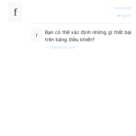
—
jmontineri
nguồn
Bạn có thể xác định những gì thất bại
trên bảng điều khiển?
—
markshancock