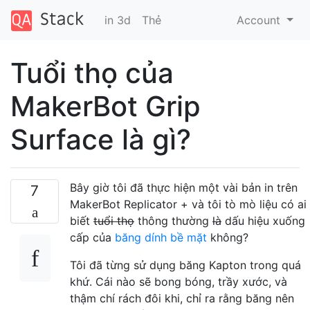
in 3d
Thẻ
Account
Tuổi thọ của
MakerBot Grip
Surface là gì?
Bây giờ tôi đã thực hiện một vài bản in trên
7
MakerBot Replicator + và tôi tò mò liệu có ai
biết
tuổi thọ
thông thường
là
dấu hiệu xuống
cấp của
băng dính bề mặt
không?
Tôi đã từng sử dụng băng Kapton trong quá
khứ. Cái nào sẽ bong bóng, trầy xước, và
thậm chí rách đôi khi, chỉ ra rằng băng nên