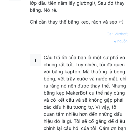
lớp đầu tiên nắm lấy giường!), Sau đó thay
băng. Nó rẻ.
Chỉ cần thay thế băng keo, rách và sẹo :-)
—
Carl Witthoft
nguồn
Câu trả lời của bạn là một sự phá vỡ
chung rất tốt. Tuy nhiên, tôi đã quen
với băng kapton. Mà thường là bong
bóng, vết trầy xước và nước mắt, chỉ
ra rằng nó nên được thay thế. Nhưng
băng kẹp MakerBot cụ thể này cứng
và có kết cấu và sẽ không gặp phải
các dấu hiệu tương tự. Vì vậy, tôi
quan tâm nhiều hơn đến những dấu
hiệu đó là gì. Tôi sẽ cố gắng để điều
chỉnh lại câu hỏi của tôi. Cảm ơn bạn