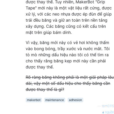
được thay thế. Tuy nhiên, MakerBot "Grip
Tape" mới này là một vật liệu rất cứng, được
xử lý, với các neo nhựa được ép đùn để giúp
trải đều băng và giữ an toàn trên nền tảng
xây dựng. Các băng cũng có kết cấu trên
mặt trên giúp bám dính.
Vì vậy, băng mới này có vẻ hơi không thấm
vào bong bóng, trầy xước và nước mắt. Tôi
tò mò những dấu hiệu nào tôi có thể tìm ra
cho thấy rằng băng kẹp mới này cần phải
được thay thế.
Rõ ràng băng không phải là một giải pháp lâu
dài, vậy một số dấu hiệu cho thấy băng cần
được thay thế là gì?
makerbot
maintenance
adhesion
—
tbm0115
nguồn