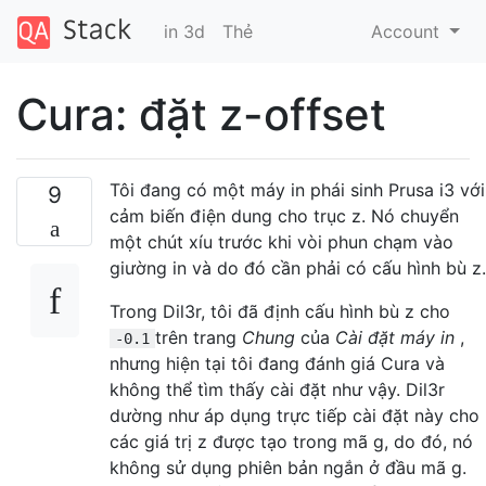
in 3d
Thẻ
Account
Cura: đặt z-offset
Tôi đang có một máy in phái sinh Prusa i3 với
9
cảm biến điện dung cho trục z. Nó chuyển
một chút xíu trước khi vòi phun chạm vào
giường in và do đó cần phải có cấu hình bù z.
Trong Dil3r, tôi đã định cấu hình bù z cho
trên trang
Chung
của
Cài đặt máy in
,
-0.1
nhưng hiện tại tôi đang đánh giá Cura và
không thể tìm thấy cài đặt như vậy. Dil3r
dường như áp dụng trực tiếp cài đặt này cho
các giá trị z được tạo trong mã g, do đó, nó
không sử dụng phiên bản ngắn ở đầu mã g.