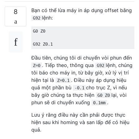
Bạn có thể lừa máy in áp dụng offset bằng
8
lệnh:
G92
G0 Z0

Đầu tiên, chúng tôi di chuyển vòi phun đến
. Tiếp theo, thông qua
lệnh, chúng
Z=0
G92
tôi báo cho máy in, từ bây giờ, xử lý vị trí
hiện tại là
. Điều này áp dụng hiệu
Z=0.1
quả một phần bù
cho trục Z, vì nếu
-0.1
bây giờ chúng ta thực hiện
lại, vòi
G0 Z0
phun sẽ di chuyển xuống
.
0.1mm
Lưu ý rằng điều này cần phải được thực
hiện sau khi homing và san lấp để có hiệu
quả.