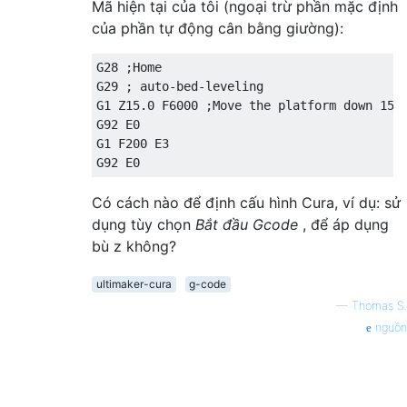
Mã hiện tại của tôi (ngoại trừ phần mặc định
của phần tự động cân bằng giường):
G28 ;Home

G29 ; auto-bed-leveling

G1 Z15.0 F6000 ;Move the platform down 15mm
G92 E0

G1 F200 E3

Có cách nào để định cấu hình Cura, ví dụ: sử
dụng tùy chọn
Bắt đầu Gcode
, để áp dụng
bù z không?
ultimaker-cura
g-code
—
Thomas S.
nguồn