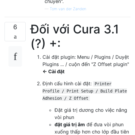
chuyển".
—
Tom van der Zanden
Đối với Cura 3.1
6
(?) +:
Cài đặt plugin: Menu / Plugins / Duyệt
Plugins ... / cuộn đến "Z Offset plugin"
<- Cài đặt
Định cấu hình cài đặt:
Printer
Profile / Print Setup / Build Plate
Adhesion / Z Offset
Đặt giá trị dương cho việc nâng
vòi phun
đặt giá trị âm
để đưa vòi phun
xuống thấp hơn cho lớp đầu tiên