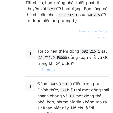
Tất nhiên, bạn không nhất thiết phải di
chuyển vòi
để hoạt động. Bạn cũng có
Z=0
thể chỉ cần chèn
sau
để
G92 Z15.1
G0 Z15
có được hiệu ứng tương tự.
—
Tom van der Zanden
nguồn
Tôi có nên thêm dòng
sau
G92 Z15.1
dòng (bạn viết về G0
G1 Z15.0 F6000
trong khi G1 ở đó)?
—
Thomas S.
Đúng.
và
là điều tương tự.
G0
G1
Chính thức,
biểu thị một động thái
G0
nhanh chóng và
một động thái
G1
phối hợp, nhưng Marlin không tạo ra
sự khác biệt này. Nó chỉ là "di