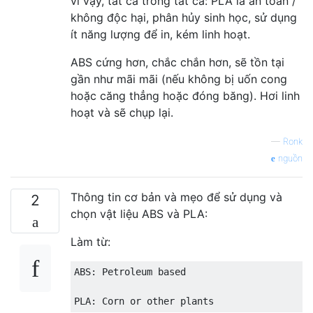
vì vậy, tất cả trong tất cả: PLA là an toàn /
không độc hại, phân hủy sinh học, sử dụng
ít năng lượng để in, kém linh hoạt.
ABS cứng hơn, chắc chắn hơn, sẽ tồn tại
gần như mãi mãi (nếu không bị uốn cong
hoặc căng thẳng hoặc đóng băng). Hơi linh
hoạt và sẽ chụp lại.
—
Ronk
nguồn
Thông tin cơ bản và mẹo để sử dụng và
2
chọn vật liệu ABS và PLA:
Làm từ:
ABS: Petroleum based
