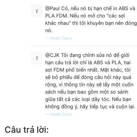
@Paul Có, nếu nó bị hạn chế in ABS và
PLA FDM. Nếu nó mở cho "các sợi
khác nhau" thì tôi khuyên bạn nên đóng
nó.
—
Adam Davis
@CJK Tôi đang chỉnh sửa nó để giới
hạn câu trả lời chỉ là ABS và PLA, hai
sợi FDM phổ biến nhất. Mặt khác, tôi
sẽ bỏ phiếu để đóng câu hỏi này quá
rộng, vì thông tin này sẽ lấy một cuốn
sách nếu bạn bao gồm một so sánh
giữa tất cả các loại dây tóc. Nếu bạn
không đồng ý, hãy tiếp tục và cuộn lại.
—
Adam Davis
Câu trả lời: