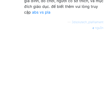
gia đình, đồ chơi, người có sở thích, và mục
đích giáo dục. để biết thêm vui lòng truy
cập
abs vs pla
—
3dsolutech_plafilament
nguồn