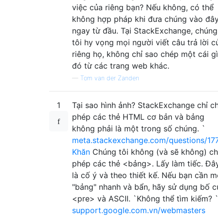
việc của riêng bạn? Nếu không, có thể
không hợp pháp khi đưa chúng vào đâ
ngay từ đầu. Tại StackExchange, chúng
tôi hy vọng mọi người viết câu trả lời c
riêng họ, không chỉ sao chép một cái gì
đó từ các trang web khác.
—
Tom van der Zanden
1
Tại sao hình ảnh? StackExchange chỉ c
phép các thẻ HTML cơ bản và bảng
không phải là một trong số chúng. `
meta.stackexchange.com/questions/17
Khăn
Chúng tôi không (và sẽ không) c
phép các thẻ <bảng>. Lấy làm tiếc. Đâ
là cố ý và theo thiết kế. Nếu bạn cần m
"bảng" nhanh và bẩn, hãy sử dụng bố c
<pre> và ASCII. `Không thể tìm kiếm? 
support.google.com.vn/webmasters