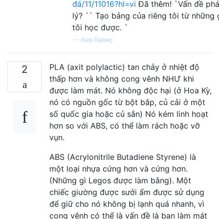
đá/11/11016?hl=vi
Đã thêm! `Vấn đề ph
lý? `` Tạo bảng của riêng tôi từ những 
tôi học được. `
—
Ales Rebec
PLA (axit polylactic) tan chảy ở nhiệt độ
2
thấp hơn và không cong vênh NHƯ khi
được làm mát. Nó không độc hại (ở Hoa Kỳ,
nó có nguồn gốc từ bột bắp, củ cải ở một
số quốc gia hoặc củ sắn) Nó kém linh hoạt
hơn so với ABS, có thể làm rách hoặc vỡ
vụn.
ABS (Acrylonitrile Butadiene Styrene) là
một loại nhựa cứng hơn và cứng hơn.
(Những gì Legos được làm bằng). Một
chiếc giường được sưởi ấm được sử dụng
để giữ cho nó không bị lạnh quá nhanh, vì
cong vênh có thể là vấn đề là bạn làm mát