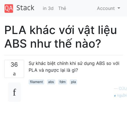
in 3d
Thẻ
Account
PLA khác với vật liệu
ABS như thế nào?
Sự khác biệt chính khi sử dụng ABS so với
36
PLA và ngược lại là gì?
filament
abs
fdm
pla
—
CỨU
nguồn