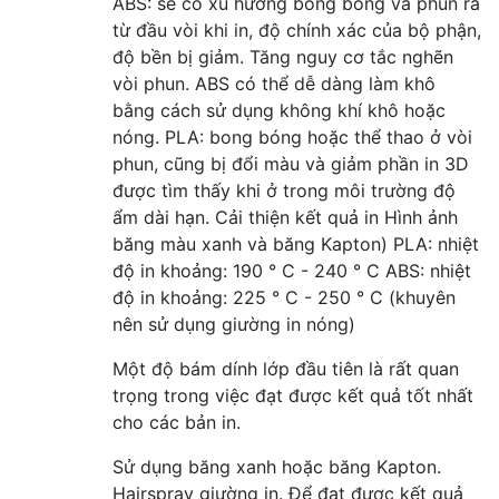
ABS: sẽ có xu hướng bong bóng và phun ra
từ đầu vòi khi in, độ chính xác của bộ phận,
độ bền bị giảm. Tăng nguy cơ tắc nghẽn
vòi phun. ABS có thể dễ dàng làm khô
bằng cách sử dụng không khí khô hoặc
nóng. PLA: bong bóng hoặc thể thao ở vòi
phun, cũng bị đổi màu và giảm phần in 3D
được tìm thấy khi ở trong môi trường độ
ẩm dài hạn. Cải thiện kết quả in Hình ảnh
băng màu xanh và băng Kapton) PLA: nhiệt
độ in khoảng: 190 ° C - 240 ° C ABS: nhiệt
độ in khoảng: 225 ° C - 250 ° C (khuyên
nên sử dụng giường in nóng)
Một độ bám dính lớp đầu tiên là rất quan
trọng trong việc đạt được kết quả tốt nhất
cho các bản in.
Sử dụng băng xanh hoặc băng Kapton.
Hairspray giường in. Để đạt được kết quả