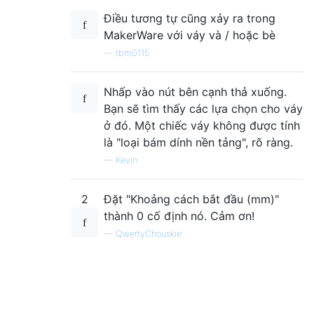
Điều tương tự cũng xảy ra trong
MakerWare với váy và / hoặc bè
—
tbm0115
Nhấp vào nút bên cạnh thả xuống.
Bạn sẽ tìm thấy các lựa chọn cho váy
ở đó. Một chiếc váy không được tính
là "loại bám dính nền tảng", rõ ràng.
—
Kevin
2
Đặt "Khoảng cách bắt đầu (mm)"
thành 0 cố định nó. Cảm ơn!
—
QwertyChouskie