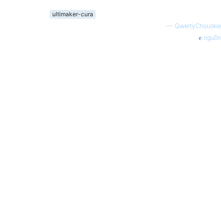
ultimaker-cura
—
QwertyChouskie
nguồn