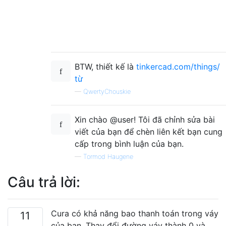
BTW, thiết kế là
tinkercad.com/things/
từ
—
QwertyChouskie
Xin chào @user! Tôi đã chỉnh sửa bài
viết của bạn để chèn liên kết bạn cung
cấp trong bình luận của bạn.
—
Tormod Haugene
Câu trả lời:
Cura có khả năng bao thanh toán trong váy
11
của bạn. Thay đổi đường váy thành 0 và