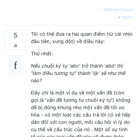
—
Matthew Graves
nguồn
Tôi có thể đưa ra hai quan điểm (từ cái nhìn
5
đầu tiên, xung đột) về điều này:
Thứ nhất:
Nếu chuỗi ký tự 'abc' trở thành 'abd' thì
"làm điều tương tự" thành 'ijk' sẽ như thế
nào?
Đây chỉ là một ví dụ về một vấn đề (còn
gọi là 'vấn đề tương tự chuỗi ký tự') không
dễ bị đóng khung như một vấn đề tối ưu
hóa - có một loạt các câu trả lời có vẻ hấp
dẫn đối với con người, mỗi câu hỏi vì lý do
cụ thể về cấu trúc của nó . Một số sự tinh
tế của các loại vấn đề này sẽ được thảo