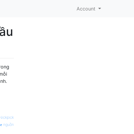
Account
đầu
rong
 mỗi
nh.
Nickpick
nguồn