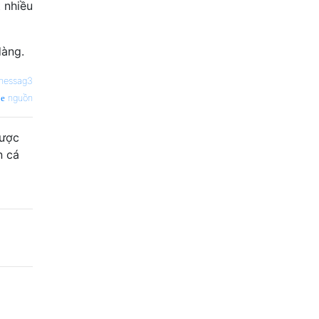
 nhiều
dàng.
rnessag3
nguồn
được
n cá