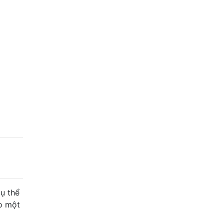
cụ thể
ho một