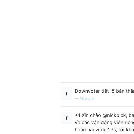
Downvoter tiết lộ bản thân
—
Nickpick
+1 Xin chào @nickpick, bạ
về các vận động viên riên
hoặc hai ví dụ? Ps, tôi kh