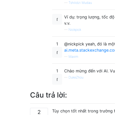
—
Tshilidzi Mudau
Ví dụ: trọng lượng, tốc độ
v.v.
—
Nickpick
1
@nickpick yeah, đó là một
ai.meta.stackexchange.co
—
Maxim
1
Chào mừng đến với AI. Vu
—
DukeZhou
Câu trả lời:
Tùy chọn tốt nhất trong trường 
2