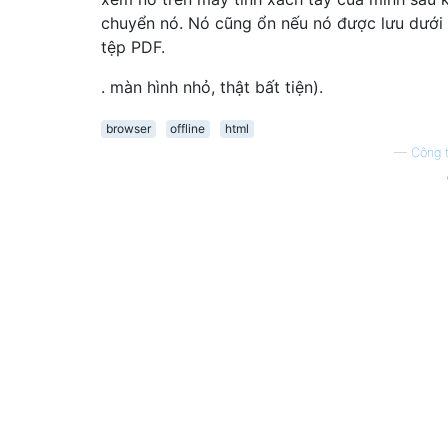
chuyển nó. Nó cũng ổn nếu nó được lưu dưới
tệp PDF.
. màn hình nhỏ, thật bất tiện).
browser
offline
html
—
Công 