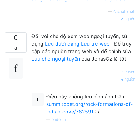
—
Anshul Shah
nguồn
Đối với chế độ xem web ngoại tuyến, sử
0
dụng
Lưu dưới dạng Lưu trữ web
. Để truy
cập các nguồn trang web và để chỉnh sửa
Lưu cho ngoại tuyến
của JonasCz là tốt.
—
mohsen
nguồn
Điều này không lưu hình ảnh trên
summitpost.org/rock-formations-of-
indian-cove/782591
: /
—
endolith