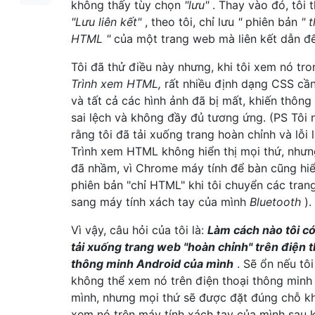
không thấy tùy chọn
"lưu"
. Thay vào đó, tôi 
"Lưu liên kết"
, theo tôi, chỉ lưu
"
phiên bản
" 
HTML "
của một trang web mà liên kết dẫn đế
Tôi đã thử điều này nhưng, khi tôi xem nó tro
Trình xem HTML,
rất nhiều định dạng CSS cần
và tất cả các hình ảnh đã bị mất, khiến thông 
sai lệch và không đầy đủ tương ứng. (PS Tôi 
rằng tôi đã tải xuống trang hoàn chỉnh và lỗi 
Trình xem HTML không hiển thị mọi thứ, nhưn
đã nhầm, vì Chrome máy tính để bàn cũng hiể
phiên bản "chỉ HTML" khi tôi chuyển các tran
sang máy tính xách tay của mình
Bluetooth
).
Vì vậy, câu hỏi của tôi là:
Làm cách nào tôi có
tải xuống trang web "hoàn chỉnh" trên điện t
thông minh Android của mình
. Sẽ ổn nếu tôi
không thể xem nó trên điện thoại thông minh
mình, nhưng mọi thứ sẽ được đặt đúng chỗ kh
xem nó trên máy tính xách tay của mình sau k