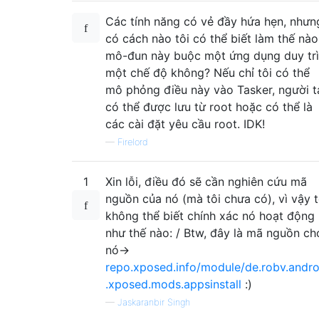
Các tính năng có vẻ đầy hứa hẹn, nhưn
có cách nào tôi có thể biết làm thế nào
mô-đun này buộc một ứng dụng duy trì
một chế độ không? Nếu chỉ tôi có thể
mô phỏng điều này vào Tasker, người t
có thể được lưu từ root hoặc có thể là
các cài đặt yêu cầu root. IDK!
—
Firelord
1
Xin lỗi, điều đó sẽ cần nghiên cứu mã
nguồn của nó (mà tôi chưa có), vì vậy t
không thể biết chính xác nó hoạt động
như thế nào: / Btw, đây là mã nguồn ch
nó->
repo.xposed.info/module/de.robv.andro
.xposed.mods.appsinstall
:)
—
Jaskaranbir Singh