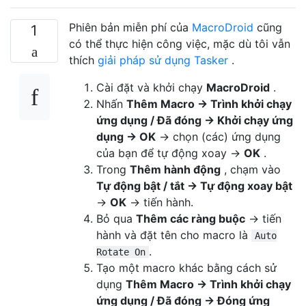
Phiên bản miễn phí của
MacroDroid
cũng
1
có thể thực hiện công việc, mặc dù tôi vẫn
thích
giải pháp sử dụng Tasker
.
Cài đặt và khởi chạy
MacroDroid
.
Nhấn
Thêm Macro → Trình khởi chạy
ứng dụng / Đã đóng → Khởi chạy ứng
dụng → OK
→ chọn (các) ứng dụng
của bạn để tự động xoay →
OK
.
Trong
Thêm hành động
, chạm vào
Tự động bật / tắt → Tự động xoay bật
→
OK
→ tiến hành.
Bỏ qua
Thêm các ràng buộc
→ tiến
hành và đặt tên cho macro là
Auto
.
Rotate On
Tạo một macro khác bằng cách sử
dụng
Thêm Macro → Trình khởi chạy
ứng dụng / Đã đóng → Đóng ứng