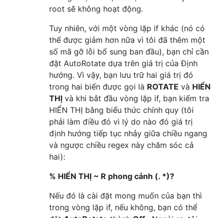
root sẽ không hoạt động.
Tuy nhiên, với một vòng lặp if khác (nó có
thể được giảm hơn nữa vì tôi đã thêm một
số mã gỡ lỗi bổ sung ban đầu), bạn chỉ cần
đặt AutoRotate dựa trên giá trị của Định
hướng. Vì vậy, bạn lưu trữ hai giá trị đó
trong hai biến được gọi là
ROTATE
và
HIỂN
THỊ
và khi bắt đầu vòng lặp if, bạn kiểm tra
HIỂN THỊ bằng biểu thức chính quy (tôi
phải làm điều đó vì lý do nào đó giá trị
định hướng tiếp tục nhảy giữa chiều ngang
và ngược chiều regex này chăm sóc cả
hai):
% HIỂN THỊ ~ R phong cảnh (. *)?
Nếu đó là cài đặt mong muốn của bạn thì
trong vòng lặp if, nếu không, bạn có thể