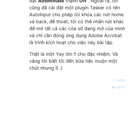
đặt
AutoRotate
thành
Off
. Ngoài ra, tôi
cũng đã cài đặt một plugin Tasker có tên
AutoInput cho phép tôi khóa các nút home
và back, để thoát, tôi có thể nhấn nút khác
để mở tất cả các cửa sổ đang mở của mình
và chỉ cần đóng ứng dụng Adobe Acrobat
là trình kích hoạt cho việc này bài tập.
Thật là một Yay lớn !! cho đặc nhiệm. Và
vâng tôi biết tôi đến bữa tiệc muộn một
chút nhưng ồ :)
—
Isaac
nguồn