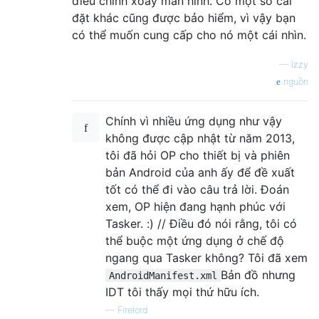
điều chỉnh xoay màn hình. Có một số cài
đặt khác cũng được bảo hiểm, vì vậy bạn
có thể muốn cung cấp cho nó một cái nhìn.
—
Izzy
nguồn
Chính vì nhiều ứng dụng như vậy
không được cập nhật từ năm 2013,
tôi đã hỏi OP cho thiết bị và phiên
bản Android của anh ấy để đề xuất
tốt có thể đi vào câu trả lời. Đoán
xem, OP hiện đang hạnh phúc với
Tasker. :) // Điều đó nói rằng, tôi có
thể buộc một ứng dụng ở chế độ
ngang qua Tasker không? Tôi đã xem
Bản đồ nhưng
AndroidManifest.xml
IDT tôi thấy mọi thứ hữu ích.
—
Firelord