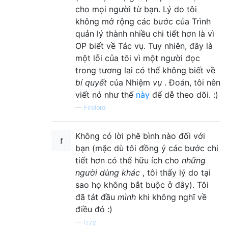
cho mọi người từ bạn. Lý do tôi
không mở rộng các bước của Trình
quản lý thành nhiều chi tiết hơn là vì
OP biết về Tác vụ. Tuy nhiên, đây là
một lỗi của tôi vì một người đọc
trong tương lai có thể không biết về
bí quyết
của Nhiệm
vụ
. Đoán, tôi nên
viết nó như thế
này
để dễ theo dõi. :)
—
Firelord
Không có lời phê bình nào đối với
bạn (mặc dù tôi đồng ý các bước chi
tiết hơn có thể hữu ích cho
những
người dùng khác
, tôi thấy lý do tại
sao họ không bắt buộc ở đây). Tôi
đã tát đầu
mình
khi không nghĩ về
điều đó :)
—
Izzy