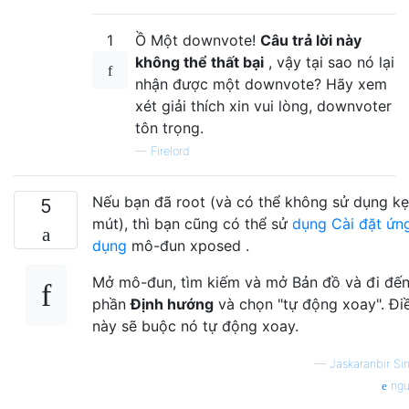
1
Ồ Một downvote!
Câu trả lời này
không thể thất bại
, vậy tại sao nó lại
nhận được một downvote? Hãy xem
xét giải thích xin vui lòng, downvoter
tôn trọng.
—
Firelord
Nếu bạn đã root (và có thể không sử dụng k
5
mút), thì bạn cũng có thể sử
dụng Cài đặt ứn
dụng
mô-đun xposed .
Mở mô-đun, tìm kiếm và mở Bản đồ và đi đế
phần
Định hướng
và chọn "tự động xoay". Đi
này sẽ buộc nó tự động xoay.
—
Jaskaranbir Si
ngu