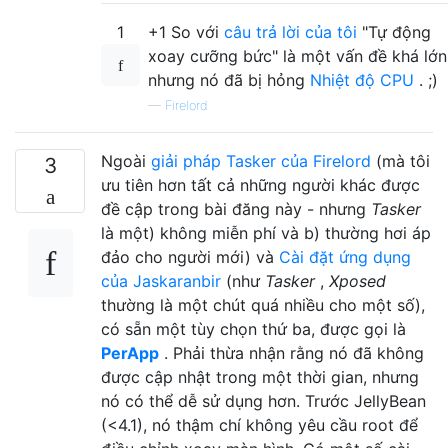
1
+1 So với
câu trả lời của tôi
"Tự động
xoay cưỡng bức" là một vấn đề khá lớn
nhưng nó đã bị hỏng
Nhiệt độ CPU
. ;)
—
Firelord
Ngoài
giải pháp Tasker của Firelord
(mà tôi
3
ưu tiên hơn tất cả những người khác được
đề cập trong bài đăng này - nhưng
Tasker
là một) không miễn phí và b) thường hơi áp
đảo cho người mới) và
Cài đặt ứng dụng
của Jaskaranbir
(như
Tasker
,
Xposed
thường là một chút quá nhiều cho một số),
có sẵn một tùy chọn thứ ba, được gọi là
PerApp
. Phải thừa nhận rằng nó đã không
được cập nhật trong một thời gian, nhưng
nó có thể dễ sử dụng hơn. Trước JellyBean
(<4.1), nó thậm chí không yêu cầu root để