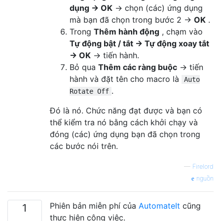
dụng → OK
→ chọn (các) ứng dụng
mà bạn đã chọn trong bước 2 →
OK
.
Trong
Thêm hành động
, chạm vào
Tự động bật / tắt → Tự động xoay tắt
→ OK
→ tiến hành.
Bỏ qua
Thêm các ràng buộc
→ tiến
hành và đặt tên cho macro là
Auto
.
Rotate Off
Đó là nó. Chức năng đạt được và bạn có
thể kiểm tra nó bằng cách khởi chạy và
đóng (các) ứng dụng bạn đã chọn trong
các bước nói trên.
—
Firelord
nguồn
Phiên bản miễn phí của
AutomateIt
cũng
1
thực hiện công việc.