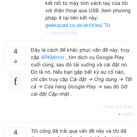
kết nối từ máy tính xách tay của tôi
với điện thoại qua USB. Xem phương
pháp 4 tại liên kết này:
geekquad.co.uk/articles/ Từ
—
EleventhDoctor
Đây là cách để khắc phục vấn đề này: truy
4
cập
APKMirror
, tìm dịch vụ Google Play
cuối cùng, sau đó tải xuống và cài đặt nó.
Đó là nó. Nếu bạn gặp bất kỳ sự cố nào,
chỉ cần truy cập
Cài đặt → Ứng dụng → Tất
cả → Cửa hàng Google Play
→ sau đó
Gỡ
cài đặt Cập nhật
.
—
Syed Zain Shah
nguồn
Tôi cũng đã trải qua vấn đề này và tôi đã
4