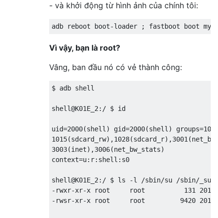
- và khởi động từ hình ảnh của chính tôi:
Vì vậy, bạn là root?
Vâng, ban đầu nó có vẻ thành công:
$ adb shell

shell@K01E_2:/ $ id

uid=2000(shell) gid=2000(shell) groups=1004
1015(sdcard_rw),1028(sdcard_r),3001(net_bt_
3003(inet),3006(net_bw_stats) 

context=u:r:shell:s0

shell@K01E_2:/ $ ls -l /sbin/su /sbin/_su

-rwxr-xr-x root     root          131 2015-
-rwsr-xr-x root     root         9420 2015-