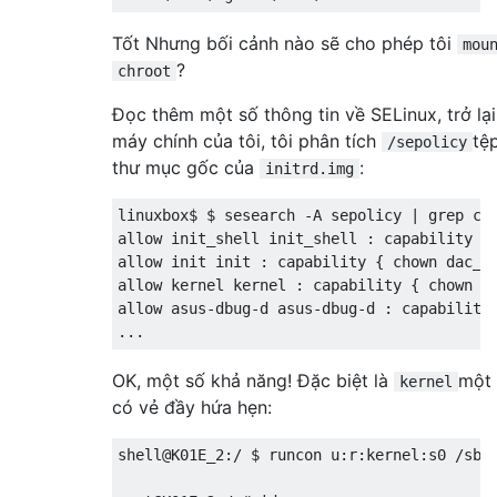
Tốt Nhưng bối cảnh nào sẽ cho phép tôi
mou
?
chroot
Đọc thêm một số thông tin về SELinux, trở lại
máy chính của tôi, tôi phân tích
tệ
/sepolicy
thư mục gốc của
:
initrd.img
linuxbox$ $ sesearch -A sepolicy | grep chr
allow init_shell init_shell : capability { 
allow init init : capability { chown dac_re
allow kernel kernel : capability { chown da
allow asus-dbug-d asus-dbug-d : capability 
OK, một số khả năng! Đặc biệt là
một 
kernel
có vẻ đầy hứa hẹn:
shell@K01E_2:/ $ runcon u:r:kernel:s0 /sbin