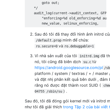
        goto out;

    */

    audit_log(current->audit_context, GFP_K
        "enforcing=%d old_enforcing=%d auid
Sau đó tôi đã thay đổi hình ảnh initrd củ
mình để chứa:
/default.prop
và
ro.secure=0
ro.debuggable=1
Vì nhà sản xuất của tôi
đã th
initrd.img
nó, tôi cũng đã biên dịch
từ
su.c
https://android.googlesource.com/pl
/sb
platform / system / textras / + / master
và đặt nhị phân kết quả bên dưới , đảm
rằng nó được đặt thành root SUID (
chm
) .
04755 /sbin/su
Sau đó, tôi đã đóng gói kernel mới và initrd m
như tôi đã giải thích
trong Tập 2 của bài viết 