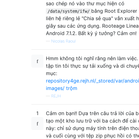
sao chép nó vào thư mục hiện có
bằng Root Explorer v
/data/system/ifw/
liên hệ riêng lẻ "Chia sẻ qua" vẫn xuất h
giây sau các ứng dụng. Rooteage Line
Android 7.1.2. Bất kỳ ý tưởng? Cảm ơn!
—
Nicolas Raoul
Hmm không tôi nghĩ rằng nên làm việc.
tập tin tôi thực sự tải xuống và di chu
mục:
repository4ge.rejh.nl/_stored/var/andr
images/ trộm
—
REJH
1
Cảm ơn bạn!! Dựa trên câu trả lời của b
tạo một kho lưu trữ với ba cách để cài 
này: chỉ sử dụng máy tính trên điện tho
và cuối cùng với tệp zip phục hồi có thể