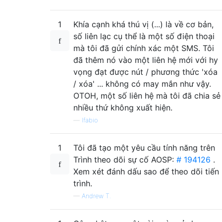
1
Khía cạnh khá thú vị (...) là về cơ bản,
số liên lạc cụ thể là một số điện thoại
mà tôi đã gửi chính xác một SMS. Tôi
đã thêm nó vào một liên hệ mới với hy
vọng đạt được nút / phương thức 'xóa
/ xóa' ... không có may mắn như vậy.
OTOH, một số liên hệ mà tôi đã chia sẻ
nhiều thứ không xuất hiện.
—
lfabio
1
Tôi đã tạo một yêu cầu tính năng trên
Trình theo dõi sự cố AOSP:
# 194126
.
Xem xét đánh dấu sao để theo dõi tiến
trình.
—
Andrew T.