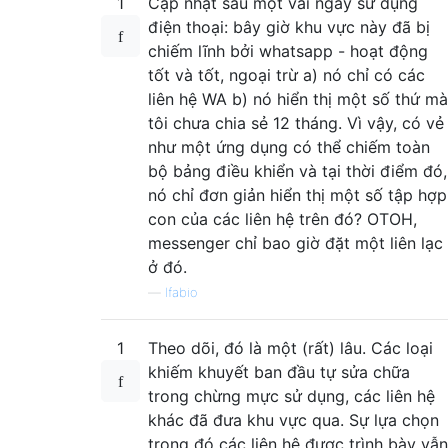
1
Cập nhật sau một vài ngày sử dụng
điện thoại: bây giờ khu vực này đã bị
chiếm lĩnh bởi whatsapp - hoạt động
tốt và tốt, ngoại trừ a) nó chỉ có các
liên hệ WA b) nó hiển thị một số thứ mà
tôi chưa chia sẻ 12 tháng. Vì vậy, có vẻ
như một ứng dụng có thể chiếm toàn
bộ bảng điều khiển và tại thời điểm đó,
nó chỉ đơn giản hiển thị một số tập hợp
con của các liên hệ trên đó? OTOH,
messenger chỉ bao giờ đặt một liên lạc
ở đó.
—
lfabio
1
Theo dõi, đó là một (rất) lâu. Các loại
khiếm khuyết ban đầu tự sửa chữa
trong chừng mực sử dụng, các liên hệ
khác đã đưa khu vực qua. Sự lựa chọn
trong đó các liên hệ được trình bày vẫn