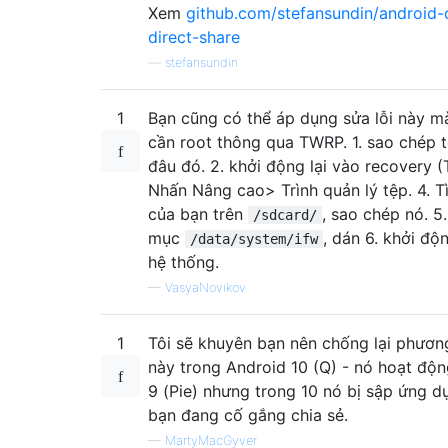
Xem
github.com/stefansundin/android-
direct-share
—
stefansundin
1
Bạn cũng có thể áp dụng sửa lỗi này 
cần root thông qua TWRP. 1. sao chép 
đâu đó. 2. khởi động lại vào recovery (
Nhấn Nâng cao> Trình quản lý tệp. 4. Tì
của bạn trên
, sao chép nó. 5
/sdcard/
mục
, dán 6. khởi độn
/data/system/ifw
hệ thống.
—
VasyaNovikov
1
Tôi sẽ khuyên bạn nên chống lại phươ
này trong Android 10 (Q) - nó hoạt độn
9 (Pie) nhưng trong 10 nó bị sập ứng 
bạn đang cố gắng chia sẻ.
—
MartyMacGyver