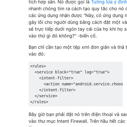
tích hợp sẵn. Nó được gọi là
Tường lửa ý địn
nhanh chóng tìm ra cách tạo quy tắc cho nó 
các ứng dụng nhận được "Này, có ứng dụng 
gây lỗi cho người dùng bằng cách đặt một và
sẻ trực tiếp dưới ngón tay cái của họ khi họ
vào thứ gì đó không?" -biến cố.
Bạn chỉ cần tạo một tệp xml đơn giản và thả 
vào đó:
<rules>

  <service block="true" log="true">

    <intent-filter>

      <action name="android.service.chooser
    </intent-filter>

  </service>

Bây giờ bạn phải đặt nó trên điện thoại và s
vào thư mục Intent Firewall. Trên hầu hết các 