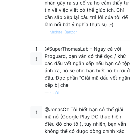
nhân gây ra sự cố và họ cảm thấy tự
tin về việc viết có thể giúp ích. Chỉ
cần sắp xếp lại câu trả lời của tôi để
làm nổi bật ý nghĩa thực sự ;-)
—
Michael Banzon
1
@SuperThomasLab - Ngay cả với
Proguard, bạn vẫn có thể đọc / khử
các dấu vết ngăn xếp nếu bạn có tệp
ánh xạ, nó sẽ cho bạn biết nó bị rơi ở
đâu. Đọc phần "Giải mã dấu vết ngăn
xếp bị che
—
khuất
@JonasCz Tôi biết bạn có thể giải
mã nó (Google Play DC thực hiện
điều đó cho tôi), tuy nhiên, bạn vẫn
không thể có được dòng chính xác