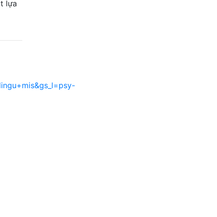
t lựa
ingu+mis&gs_l=psy-