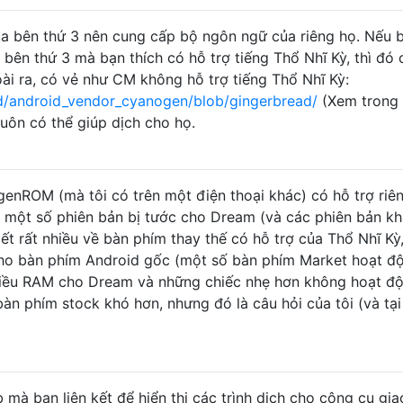
của bên thứ 3 nên cung cấp bộ ngôn ngữ của riêng họ. Nếu 
 bên thứ 3 mà bạn thích có hỗ trợ tiếng Thổ Nhĩ Kỳ, thì đó 
oài ra, có vẻ như CM không hỗ trợ tiếng Thổ Nhĩ Kỳ:
/android_vendor_cyanogen/blob/gingerbread/
(Xem trong
uôn có thể giúp dịch cho họ.
enROM (mà tôi có trên một điện thoại khác) có hỗ trợ riê
là một số phiên bản bị tước cho Dream (và các phiên bản kh
ết rất nhiều về bàn phím thay thế có hỗ trợ của Thổ Nhĩ Kỳ
ho bàn phím Android gốc (một số bàn phím Market hoạt đ
hiều RAM cho Dream và những chiếc nhẹ hơn không hoạt đ
t bàn phím stock khó hơn, nhưng đó là câu hỏi của tôi (và tạ
mà bạn liên kết để hiển thị các trình dịch cho công cụ gia