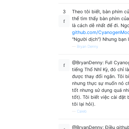
3
Theo tôi biết, bàn phím 
thể tìm thấy bàn phím của
là cách dễ nhất để đi. Ng
github.com/CyanogenMod
"Người dịch") Nhưng bạn l
—
Bryan Denny
@BryanDenny: Full Cyanog
tiếng Thổ Nhĩ Kỳ, đó chỉ 
được thay đổi ngắn. Tôi bi
nhưng thực sự muốn nó c
tốt nhưng sử dụng quá n
tốt). Tôi biết việc cài đặ
tôi lại hỏi).
—
Caleb
@BryanDenny: Điều github 