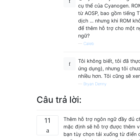
cụ thể của Cyanogen. R
từ AOSP, bao gồm tiếng T
dịch ... nhưng khi ROM kh
để thêm hỗ trợ cho một n
ngữ?
—
Caleb
Tôi không biết, tôi đã th
ứng dụng), nhưng tôi chưa 
nhiều hơn. Tôi cũng sẽ x
—
Bryan Denny
Câu trả lời:
Thêm hỗ trợ ngôn ngữ đầy đủ ch
11
mặc định sẽ hỗ trợ được thêm v
bạn tùy chọn tải xuống từ điển 