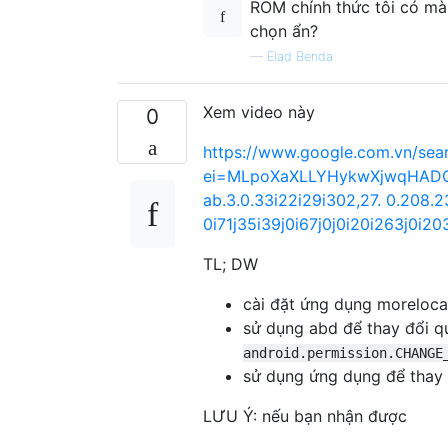
ROM chính thức tôi có mà 
chọn ẩn?
—
Elad Benda
Xem video này
0
https://www.google.com.vn/sea
ei=MLpoXaXLLYHykwXjwqHADQ&q
ab.3.0.33i22i29i302,27. 0.208.2395.0
0i71j35i39j0i67j0j0i20i263j0i
TL; DW
cài đặt ứng dụng moreloca
sử dụng abd để thay đổi 
android.permission.CHANGE
sử dụng ứng dụng để thay
LƯU Ý: nếu bạn nhận được