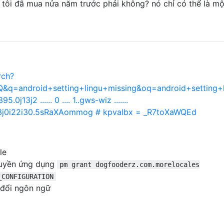
tôi đã mua nửa năm trước phải không? nó chỉ có thể là mộ
rch?
=android+setting+lingu+missing&oq=android+setting+l
j13j2 ...... 0 .... 1..gws-wiz .......
203j0i22i30.5sRaXAommog # kpvalbx = _R7toXaWQEd
le
quyền ứng dụng
pm grant dogfooderz.com.morelocales
_CONFIGURATION
 đổi ngôn ngữ