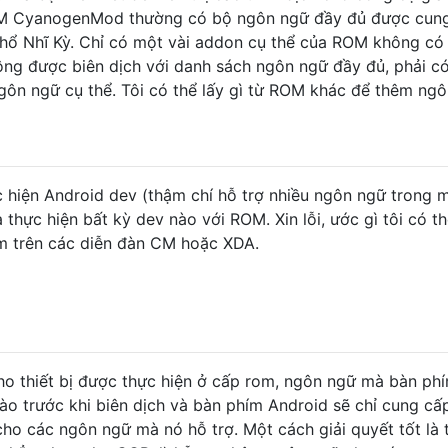
OM CyanogenMod thường có bộ ngôn ngữ đầy đủ được cun
hổ Nhĩ Kỳ. Chỉ có một vài addon cụ thể của ROM không có
ông được biên dịch với danh sách ngôn ngữ đầy đủ, phải c
gôn ngữ cụ thể. Tôi có thể lấy gì từ ROM khác để thêm ng
ực hiện Android dev (thậm chí hỗ trợ nhiều ngôn ngữ trong 
thực hiện bất kỳ dev nào với ROM. Xin lỗi, ước gì tôi có t
em trên các diễn đàn CM hoặc XDA.
o thiết bị được thực hiện ở cấp rom, ngôn ngữ mà bàn ph
ào trước khi biên dịch và bàn phím Android sẽ chỉ cung cấ
cho các ngôn ngữ mà nó hỗ trợ. Một cách giải quyết tốt là t