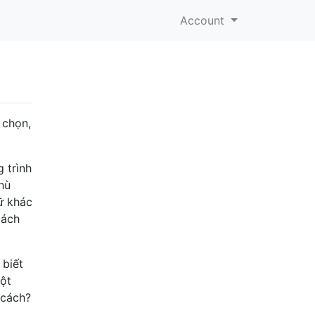
Account
 chọn,
 trình
hù
ữ khác
cách
 biết
một
 cách?