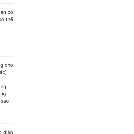
bạn có
có thể
ng cho
ác)
,
ộng
ộng
i sao
o diện