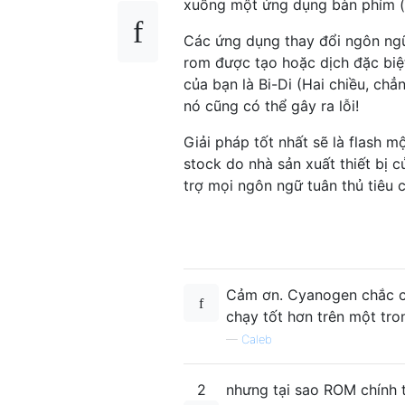
xuống một ứng dụng bàn phím (
Các ứng dụng thay đổi ngôn ngữ
rom được tạo hoặc dịch đặc bi
của bạn là Bi-Di (Hai chiều, c
nó cũng có thể gây ra lỗi!
Giải pháp tốt nhất sẽ là flash
stock do nhà sản xuất thiết bị c
trợ mọi ngôn ngữ tuân thủ tiêu 
Cảm ơn. Cyanogen chắc ch
chạy tốt hơn trên một tro
—
Caleb
2
nhưng tại sao ROM chính 