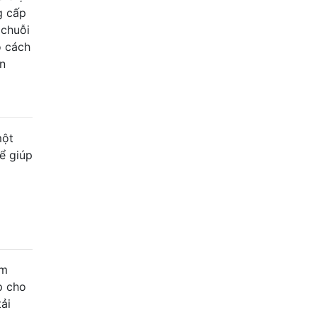
g cấp
 chuỗi
ó cách
ôn
một
hể giúp
ím
p cho
ải