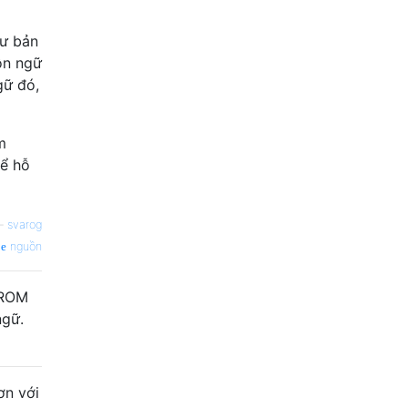
hư bản
ôn ngữ
gữ đó,
m
hể hỗ
—
svarog
nguồn
 ROM
ngữ.
ơn với