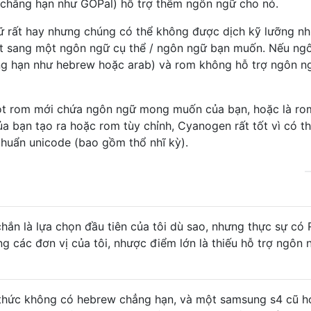
chẳng hạn như GOPal) hỗ trợ thêm ngôn ngữ cho nó.
 rất hay nhưng chúng có thể không được dịch kỹ lưỡng n
ệt sang một ngôn ngữ cụ thể / ngôn ngữ bạn muốn. Nếu ng
hẳng hạn như hebrew hoặc arab) và rom không hỗ trợ ngôn n
 một rom mới chứa ngôn ngữ mong muốn của bạn, hoặc là ro
ủa bạn tạo ra hoặc rom tùy chỉnh, Cyanogen rất tốt vì có t
chuẩn unicode (bao gồm thổ nhĩ kỳ).
ắn là lựa chọn đầu tiên của tôi dù sao, nhưng thực sự có
ng các đơn vị của tôi, nhược điểm lớn là thiếu hỗ trợ ngôn 
thức không có hebrew chẳng hạn, và một samsung s4 cũ h