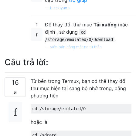
—
beeshyams
1
Để thay đổi thư mục
Tải xuống
mặc
định , sử dụng
cd
.
/storage/emulated/0/Download
—
viên bán hàng mặt nạ tử thần
Câu trả lời:
Từ bên trong Termux, bạn có thể thay đổi
16
thư mục hiện tại sang bộ nhớ trong, bằng
phương tiện
hoặc là