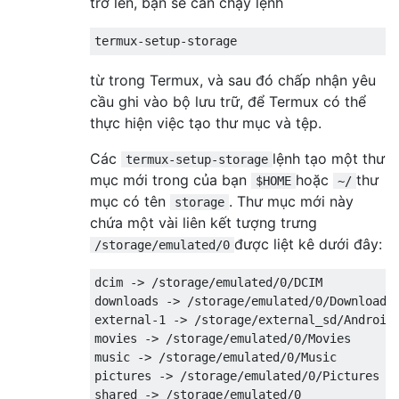
trở lên, bạn sẽ cần chạy lệnh
từ trong Termux, và sau đó chấp nhận yêu
cầu ghi vào bộ lưu trữ, để Termux có thể
thực hiện việc tạo thư mục và tệp.
Các
lệnh tạo một thư
termux-setup-storage
mục mới trong của bạn
hoặc
thư
$HOME
~/
mục có tên
. Thư mục mới này
storage
chứa một vài liên kết tượng trưng
được liệt kê dưới đây:
/storage/emulated/0
dcim -> /storage/emulated/0/DCIM

downloads -> /storage/emulated/0/Download

external-1 -> /storage/external_sd/Android/
movies -> /storage/emulated/0/Movies

music -> /storage/emulated/0/Music

pictures -> /storage/emulated/0/Pictures
