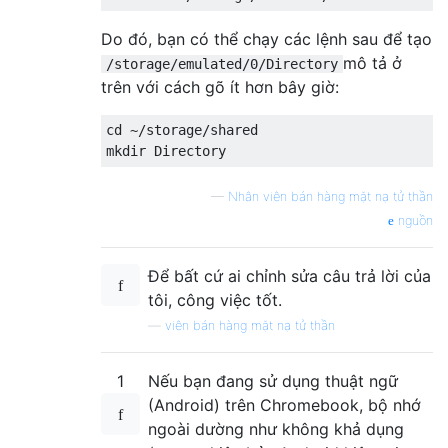
Do đó, bạn có thể chạy các lệnh sau để tạo
mô tả ở
/storage/emulated/0/Directory
trên với cách gõ ít hơn bây giờ:
cd ~/storage/shared

—
Nhân viên bán hàng mặt nạ tử thần
nguồn
Để bất cứ ai chỉnh sửa câu trả lời của
tôi, công việc tốt.
—
viên bán hàng mặt nạ tử thần
1
Nếu bạn đang sử dụng thuật ngữ
(Android) trên Chromebook, bộ nhớ
ngoài dường như không khả dụng