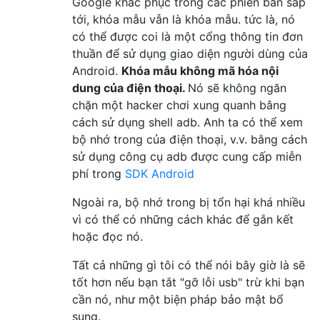
Google khắc phục trong các phiên bản sắp
tới, khóa mẫu vẫn là khóa mẫu. tức là, nó
có thể được coi là một cổng thông tin đơn
thuần để sử dụng giao diện người dùng của
Android.
Khóa mẫu không mã hóa nội
dung của điện thoại.
Nó sẽ không ngăn
chặn một hacker chơi xung quanh bằng
cách sử dụng shell adb. Anh ta có thể xem
bộ nhớ trong của điện thoại, v.v. bằng cách
sử dụng công cụ adb được cung cấp miễn
phí trong
SDK Android
Ngoài ra, bộ nhớ trong bị tổn hại khá nhiều
vì có thể có những cách khác để gắn kết
hoặc đọc nó.
Tất cả những gì tôi có thể nói bây giờ là sẽ
tốt hơn nếu bạn tắt "gỡ lỗi usb" trừ khi bạn
cần nó, như một biện pháp bảo mật bổ
sung.