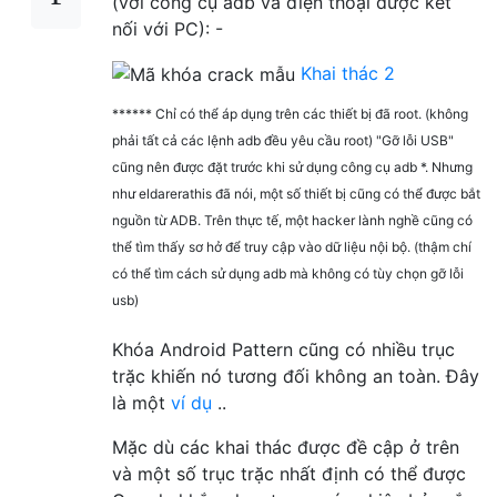
(với công cụ adb và điện thoại được kết
nối với PC): -
Khai thác 2
****** Chỉ có thể áp dụng trên các thiết bị đã root. (không
phải tất cả các lệnh adb đều yêu cầu root) "Gỡ lỗi USB"
cũng nên được đặt trước khi sử dụng công cụ adb *. Nhưng
như eldarerathis đã nói, một số thiết bị cũng có thể được bắt
nguồn từ ADB. Trên thực tế, một hacker lành nghề cũng có
thể tìm thấy sơ hở để truy cập vào dữ liệu nội bộ. (thậm chí
có thể tìm cách sử dụng adb mà không có tùy chọn gỡ lỗi
usb)
Khóa Android Pattern cũng có nhiều trục
trặc khiến nó tương đối không an toàn. Đây
là một
ví dụ
..
Mặc dù các khai thác được đề cập ở trên
và một số trục trặc nhất định có thể được