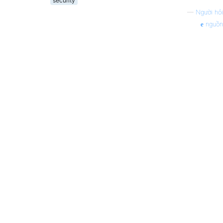
security
—
Người hỏi
nguồn