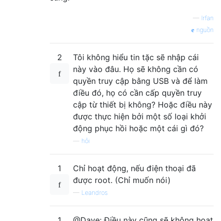
—
Irfan
nguồn
2
Tôi không hiểu tin tặc sẽ nhập cái
này vào đâu. Họ sẽ không cần có
quyền truy cập bằng USB và để làm
điều đó, họ có cần cấp quyền truy
cập từ thiết bị không? Hoặc điều này
được thực hiện bởi một số loại khởi
động phục hồi hoặc một cái gì đó?
—
hỏi
1
Chỉ hoạt động, nếu điện thoại đã
được root. (Chỉ muốn nói)
—
Leandros
1
@Dave: Điều này cũng sẽ không hoạt