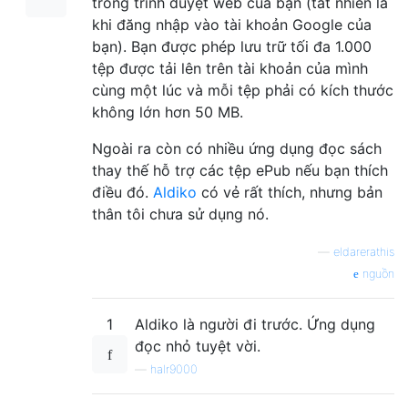
trong trình duyệt web của bạn (tất nhiên là
khi đăng nhập vào tài khoản Google của
bạn). Bạn được phép lưu trữ tối đa 1.000
tệp được tải lên trên tài khoản của mình
cùng một lúc và mỗi tệp phải có kích thước
không lớn hơn 50 MB.
Ngoài ra còn có nhiều ứng dụng đọc sách
thay thế hỗ trợ các tệp ePub nếu bạn thích
điều đó.
Aldiko
có vẻ rất thích, nhưng bản
thân tôi chưa sử dụng nó.
—
eldarerathis
nguồn
1
Aldiko là người đi trước. Ứng dụng
đọc nhỏ tuyệt vời.
—
halr9000