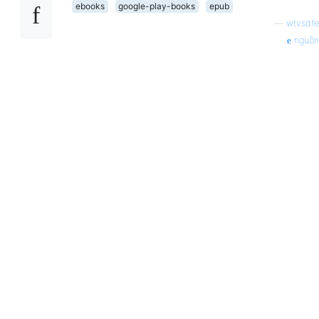
ebooks
google-play-books
epub
—
wtvsdfe
nguồn