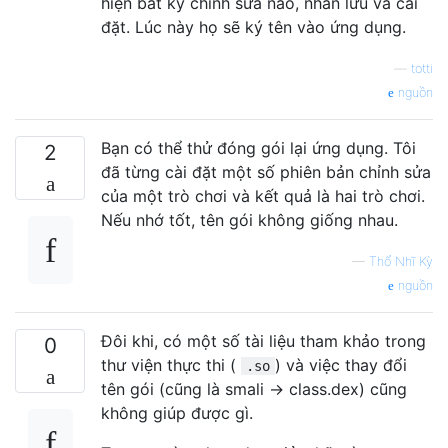
hiện bất kỳ chỉnh sửa nào, nhấn lưu và cài
đặt. Lúc này họ sẽ ký tên vào ứng dụng.
—
totti
nguồn
Bạn có thể thử đóng gói lại ứng dụng. Tôi
2
đã từng cài đặt một số phiên bản chỉnh sửa
của một trò chơi và kết quả là hai trò chơi.
Nếu nhớ tốt, tên gói không giống nhau.
—
Thổ Nhĩ Kỳ
nguồn
Đôi khi, có một số tài liệu tham khảo trong
0
thư viện thực thi (
) và việc thay đổi
.so
tên gói (cũng là smali -> class.dex) cũng
không giúp được gì.