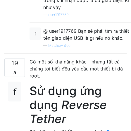
trong khi nhận được lá cờ giao diện: Kh
như vậy
—
user1917769
@ user1917769 Bạn sẽ phải tìm ra thiết
tên giao diện USB là gì nếu nó khác.
—
Matthew đọc
Có một số khả năng khác - nhưng tất cả
19
chúng tôi biết đều yêu cầu một thiết bị đã
root.
Sử dụng ứng
dụng
Reverse
Tether