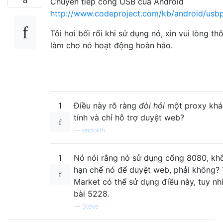
Chuyển tiếp cổng USB của Android
http://www.codeproject.com/kb/android/usb
Tôi hơi bối rối khi sử dụng nó, xin vui lòng t
làm cho nó hoạt động hoàn hảo.
1
Điều này rõ ràng
đòi hỏi
một proxy khá
tính và chỉ hỗ trợ duyệt web?
—
endolith
1
Nó nói rằng nó sử dụng cổng 8080, khô
hạn chế nó để duyệt web, phải không? 
Market có thể sử dụng điều này, tuy n
bài 5228.
—
Steve