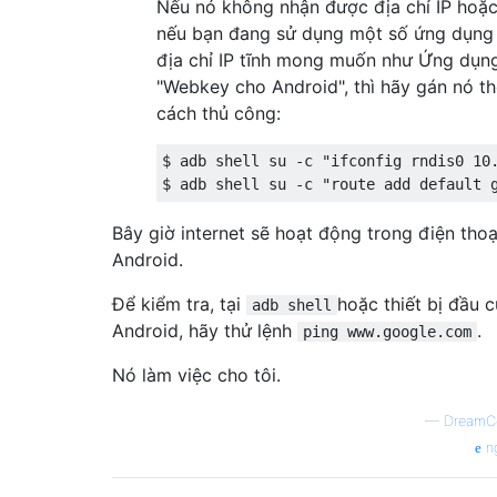
Nếu nó không nhận được địa chỉ IP hoặ
nếu bạn đang sử dụng một số ứng dụng
địa chỉ IP tĩnh mong muốn như Ứng dụn
"Webkey cho Android", thì hãy gán nó t
cách thủ công:
$ adb shell su -c "ifconfig rndis0 10.
Bây giờ internet sẽ hoạt động trong điện thoạ
Android.
Để kiểm tra, tại
hoặc thiết bị đầu c
adb shell
Android, hãy thử lệnh
.
ping www.google.com
Nó làm việc cho tôi.
—
DreamC
n