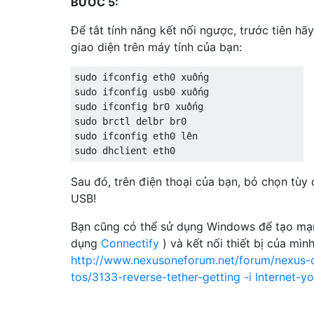
BƯỚC 5:
Để tắt tính năng kết nối ngược, trước tiên hã
giao diện trên máy tính của bạn:
sudo ifconfig eth0 xuống  

sudo ifconfig usb0 xuống  

sudo ifconfig br0 xuống  

sudo brctl delbr br0  

sudo ifconfig eth0 lên  

sudo dhclient eth0
Sau đó, trên điện thoại của bạn, bỏ chọn tùy
USB!
Bạn cũng có thể sử dụng Windows để tạo mạ
dụng
Connectify
) và kết nối thiết bị của mìn
http://www.nexusoneforum.net/forum/nexus-
tos/3133-reverse-tether-getting -i Internet-y