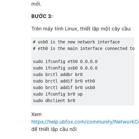
mới.
BƯỚC 3:
Trên máy tính Linux, thiết lập một cây cầu:
# usb0 is the new network interface

# eth0 is the main interface connected to i
sudo ifconfig eth0 0.0.0.0  

sudo ifconfig usb0 0.0.0.0  

sudo brctl addbr br0  

sudo brctl addif br0 eth0  

sudo brctl addif br0 usb0  

sudo ifconfig br0 up  

Xem
https://help.ubfox.com/community/NetworkC
để thiết lập cầu nối