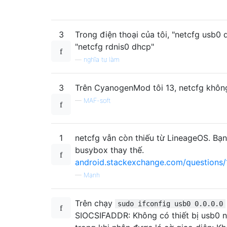
3
Trong điện thoại của tôi, "netcfg usb0 
"netcfg rdnis0 dhcp"
—
nghĩa tự làm
3
Trên CyanogenMod tôi 13, netcfg không 
—
MAF-soft
1
netcfg vẫn còn thiếu từ LineageOS. Bạn
busybox thay thế.
android.stackexchange.com/questions/
—
Mạnh
Trên chạy
sudo ifconfig usb0 0.0.0.0
SIOCSIFADDR: Không có thiết bị usb0 