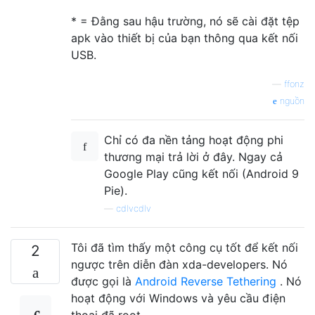
* = Đằng sau hậu trường, nó sẽ cài đặt tệp
apk vào thiết bị của bạn thông qua kết nối
USB.
—
ffonz
nguồn
Chỉ có đa nền tảng hoạt động phi
thương mại trả lời ở đây. Ngay cả
Google Play cũng kết nối (Android 9
Pie).
—
cdlvcdlv
Tôi đã tìm thấy một công cụ tốt để kết nối
2
ngược trên diễn đàn xda-developers. Nó
được gọi là
Android Reverse Tethering
. Nó
hoạt động với Windows và yêu cầu điện
thoại đã root.