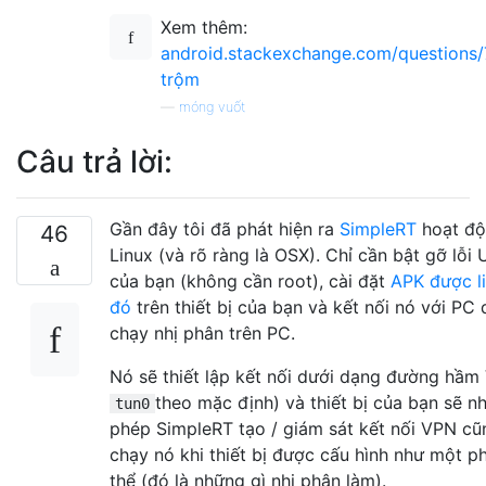
Xem thêm:
android.stackexchange.com/questions/
trộm
—
móng vuốt
Câu trả lời:
Gần đây tôi đã phát hiện ra
SimpleRT
hoạt độn
46
Linux (và rõ ràng là OSX). Chỉ cần bật gỡ lỗi U
của bạn (không cần root), cài đặt
APK được li
đó
trên thiết bị của bạn và kết nối nó với PC
chạy nhị phân trên PC.
Nó sẽ thiết lập kết nối dưới dạng đường hầm
theo mặc định) và thiết bị của bạn sẽ n
tun0
phép SimpleRT tạo / giám sát kết nối VPN cũ
chạy nó khi thiết bị được cấu hình như một p
thể (đó là những gì nhị phân làm).