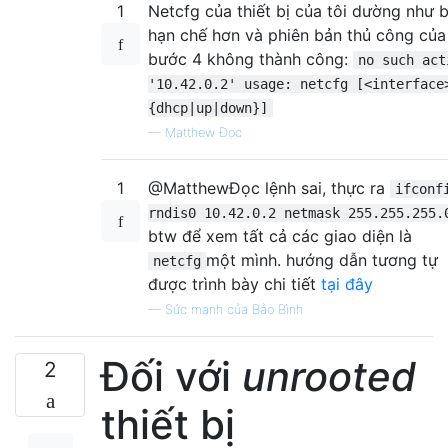
1
Netcfg của thiết bị của tôi dường như b
hạn chế hơn và phiên bản thủ công của
bước 4 không thành công:
no such act
'10.42.0.2' usage: netcfg [<interface
{dhcp|up|down}]
—
Matthew Đọc
1
@MatthewĐọc lệnh sai, thực ra
ifconf
rndis0 10.42.0.2 netmask 255.255.255.
btw để xem tất cả các giao diện là
một mình. hướng dẫn tương tự
netcfg
được trình bày chi tiết
tại đây
—
Sức mạnh của Bảo Bình
Đối với
unrooted
2
thiết bị