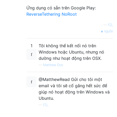
Ứng dụng có sẵn trên Google Play:
ReverseTethering NoRoot
—
FD_
nguồn
1
Tôi không thể kết nối nó trên
Windows hoặc Ubuntu, nhưng nó
dường như hoạt động trên OSX.
—
Matthew Đọc
@MatthewRead Gửi cho tôi một
email và tôi sẽ cố gắng hết sức để
giúp nó hoạt động trên Windows và
Ubuntu.
—
FD_