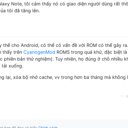
axy Note, tôi cảm thấy nó có giao diện người dùng rất th
ủa tôi đã tăng lên.
thế cho Android, có thể có vấn đề với ROM có thể gây ra
n thấy trên
CyanogenMod
ROMS trong quá khứ, đặc biệt là
c phiên bản thử nghiệm). Tuy nhiên, họ đúng ở chỗ nhiều k
 tải xuống.
g lại, xóa bộ nhớ cache, vv trong hơn ba tháng mà không 
—
j
ằng bạn đã đọc và hiểu
Chính sách