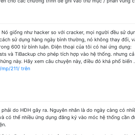
ền cho các chương trình để ghi vào thư mục / phân vùng c
ôi. Nó giống như hacker so với cracker, mọi người đều sử dụ
g cách sử dụng hàng ngày bình thường, nó không thay đổi, v
rong 600 từ bình luận. Điện thoại của tôi có hai ứng dụng:
osts và TiBackup cho phép tích hợp vào hệ thống. nhưng cả
hứng này. Hãy xem câu chuyện này, điều đó khá phổ biến ..
/mp/211/ trên
 phải do HĐH gây ra. Nguyên nhân là do ngày càng có nhi
an và có thể nhiều ứng dụng đăng ký vào móc hệ thống cần 
ện.