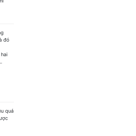
hỉ
ng
à đó
 hai
.
ều quá
được