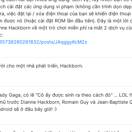
ch cài đặt các ứng dụng vi phạm (không cần trình dọn dẹp
a, việc đặt lại / xóa điện thoại của bạn sẽ khiến điện thoại
n được nó (hoặc cài đặt ROM lần đầu tiên). Đây là một lời 
nne Hackborn về một trò chơi miễn phí ra mắt 2 dịch vụ c
c:
985738280261832/posts/JAqggyKcM2z
 vời cho một nhà phát triển, Hackborn.
dy Gaga, có lẽ "Cô ấy được sinh ra theo cách đó" ... LOL !!
 mũ trước Dianne Hackborn, Romain Guy và Jean-Baptiste Q
roid sẽ ở đâu bây giờ! :)