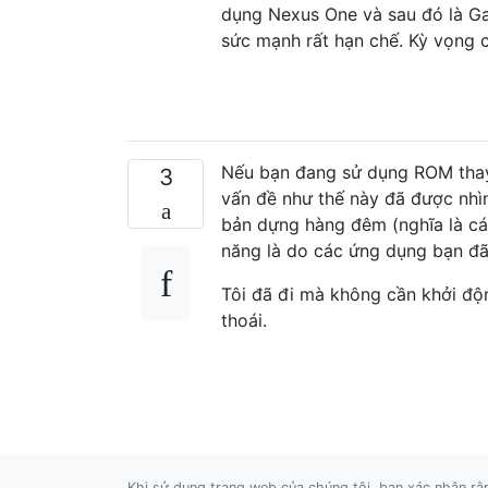
dụng Nexus One và sau đó là Gal
sức mạnh rất hạn chế. Kỳ vọng c
Nếu bạn đang sử dụng ROM thay 
3
vấn đề như thế này đã được nhì
bản dựng hàng đêm (nghĩa là cá
năng là do các ứng dụng bạn đã
Tôi đã đi mà không cần khởi độn
thoái.
Khi sử dụng trang web của chúng tôi, bạn xác nhận r