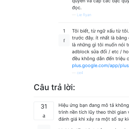
quyền và cấp các đặc quy
đọc.
—
Lie Ryan
1
Tôi biết, từ ngữ xấu từ t
trước đây. ít nhất là bằn
là những gì tôi muốn nói t
adblock sửa đổi / etc / h
đều không dẫn đến triệu c
plus.google.com/app/plus
—
ce4
Câu trả lời:
Hiệu ứng bạn đang mô tả không
31
trình nền tích lũy theo thời gi
đánh giá khi xảy ra một số sự ki