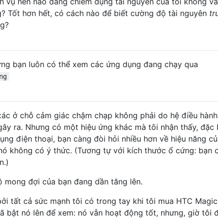
ch vụ nền nào đang chiếm dụng tài nguyên của tôi không v
g? Tốt hơn hết, có cách nào để biết cường độ tài nguyên
tr
ng?
ưng bạn luôn có thể xem các ứng dụng đang chạy qua
ng
xác ở chỗ cảm giác chậm chạp không phải do hệ điều hành
gây ra. Nhưng có một hiệu ứng khác mà tôi nhận thấy, đặc b
dụng điện thoại, bạn càng đòi hỏi nhiều hơn về hiệu năng c
i nó không có ý thức. (Tương tự với kích thước ổ cứng: bạn 
n.)
độ mong đợi của bạn đang dần tăng lên.
bởi tất cả sức mạnh tôi có trong tay khi tôi mua HTC Magic
đã bật nó lên để xem: nó vẫn hoạt động tốt, nhưng, giờ tôi 