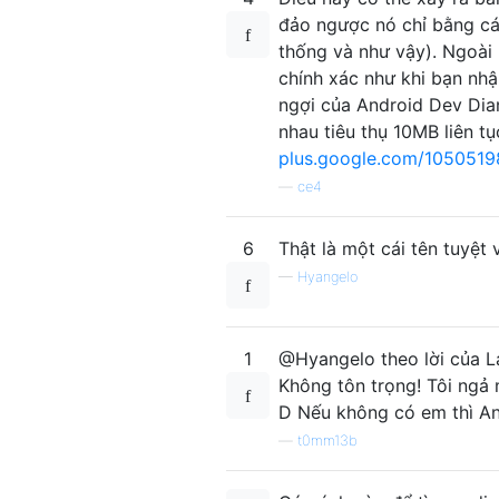
đảo ngược nó chỉ bằng cá
thống và như vậy). Ngoài r
chính xác như khi bạn nhậ
ngợi của Android Dev Dia
nhau tiêu thụ 10MB liên tụ
plus.google.com/105051
—
ce4
6
Thật là một cái tên tuyệt
—
Hyangelo
1
@Hyangelo theo lời của La
Không tôn trọng! Tôi ngả
D Nếu không có em thì And
—
t0mm13b