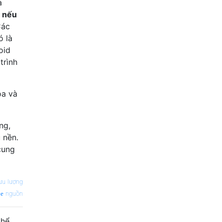
à
g nếu
Các
ó là
oid
trình
óa và
ng,
 nền.
cung
ưu lượng
nguồn
thể