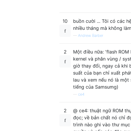
10
buồn cười ... Tôi có các
nhiều tháng mà không làm
—
Andrew Barber
2
Một điều nữa: 'flash ROM 
kernel và phân vùng / sy
giờ thay đổi, ngay cả khi
suất của bạn chỉ xuất phá
lau và xem nếu nó là một 
tiếng của Samsumg)
—
ce4
2
@ ce4: thuật ngữ ROM thực
đọc; về bản chất nó chỉ 
trình nào ghi vào thư mục