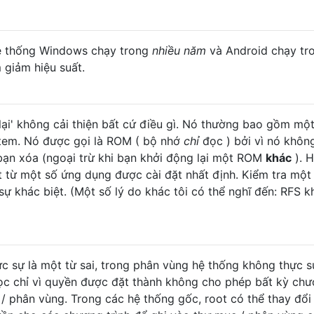
 hệ thống Windows chạy trong
nhiều năm
và Android chạy tr
 giảm hiệu suất.
lại' không cải thiện bất cứ điều gì. Nó thường bao gồm mộ
stem. Nó được gọi là ROM ( bộ nhớ
chỉ
đọc ) bởi vì nó khôn
 bạn xóa (ngoại trừ khi bạn khởi động lại một ROM
khác
). H
t từ một số ứng dụng được cài đặt nhất định. Kiểm tra một 
sự khác biệt. (Một số lý do khác tôi có thể nghĩ đến: RFS k
 sự là một từ sai, trong phân vùng hệ thống không thực s
đọc chỉ vì quyền được đặt thành không cho phép bất kỳ ch
 / phân vùng. Trong các hệ thống gốc, root có thể thay đổi