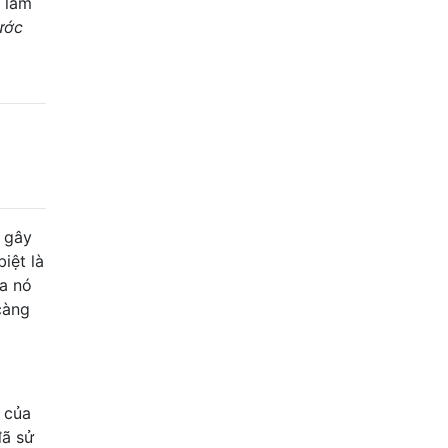
à làm
ước
 gây
iệt là
ủa nó
càng
 của
đã sử