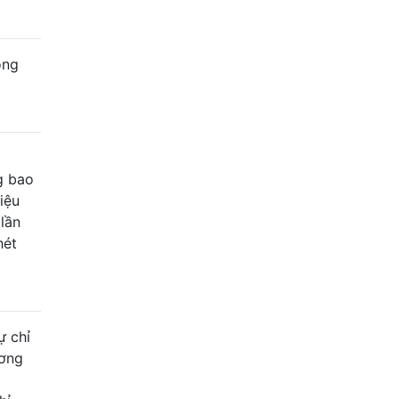
ong
t
g bao
iệu
lần
hét
ự chỉ
ương