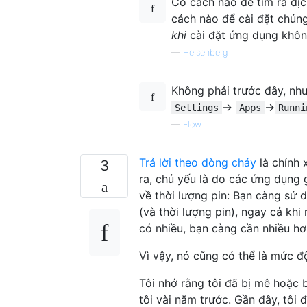
Có cách nào để tìm ra dị
cách nào để cài đặt chún
khi
cài đặt ứng dụng khô
—
Heisenberg
Không phải trước đây, nh
→
→
Settings
Apps
Runni
—
Flow
Trả lời theo dòng chảy
là chính 
3
ra, chủ yếu là do các ứng dụng 
về thời lượng pin: Bạn càng sử 
(và thời lượng pin), ngay cả kh
có nhiều, bạn càng cần nhiều hơ
Vì vậy, nó cũng có thể là mức 
Tôi nhớ rằng tôi đã bị mê hoặc 
tôi vài năm trước. Gần đây, tôi 