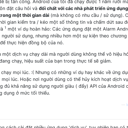
dễ bị tấn công. Android của tôi đã chạy được 1 năm rưỡi m
uôn đặt câu hỏi và
đối chất với các nhà phát triển ứng dụn
rong một thời gian dài
(mà không có nhu cầu / sử dụng). 
hời gian kiểm tra / kéo một số thông tin và chấm dứt sau đ
1
là
một ví dụ hoàn hảo: Các ứng dụng đặt một Alarm Andr
 người sử dụng, nhưng nhiều hơn một sự kiện theo chương 
 để thực hiện đồng bộ của nó.
 một dịch vụ chạy dài mà người dùng không thể vô hiệu h
ang chạy, hiệu suất của bạn trong thực tế sẽ giảm.
hạy mọi lúc. :( Nhưng có những ví dụ hay khác về ứng dụ
mọi lúc. Hoặc nơi người dùng có thể hủy kích hoạt dịch vụ
ng đủ khả năng sử dụng người giàu ( đẩy) API của Android 
g dụng ở mức tối thiểu.
—
l
ng cách cài đặt nhiều ứng dụng 'dịch vụ', tuy nhiên bạn có 