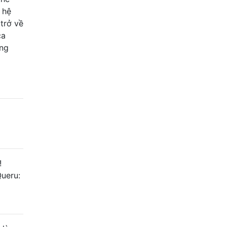
 hệ
 trở về
ca
ùng
!
ueru: