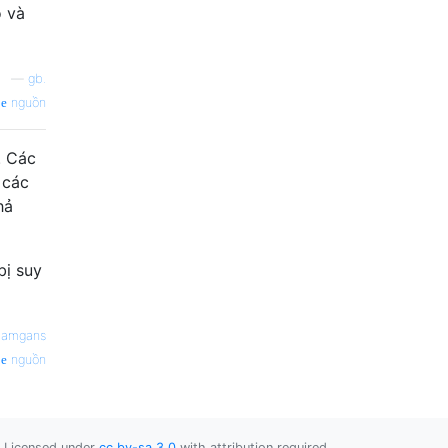
ô và
—
gb.
nguồn
. Các
 các
hả
bị suy
aamgans
nguồn
Licensed under
cc by-sa 3.0
with attribution required.