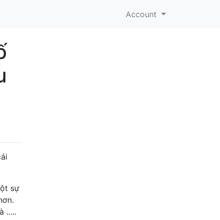
Account
ố
u
cái
ột sự
hơn.
.....