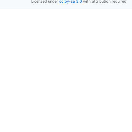
Licensed under
cc by-sa 3.0
with attribution required.