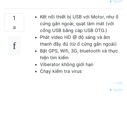
nguồn
Kết nối thiết bị USB với Motor, như ổ
1
cứng gắn ngoài, quạt làm mát (với
cổng USB bằng cáp USB OTG.)
Phát video HD @ độ sáng và âm
thanh đầy đủ (từ ổ cứng gắn ngoài)
Bật GPS, Wifi, 3G, bluetooth và thực
hiện tìm kiếm
Viberator không giới hạn
Chạy kiểm tra virus
—
totti
nguồn