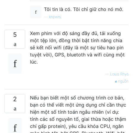
Tôi tin là có. Tôi chỉ giữ cho nó mở.
—
knpwrs
Xem phim với độ sáng đầy đủ, tải xuống
5
một tệp lớn, đồng thời bật tính năng chia
sẻ kết nối wifi (đây là một sự tiêu hao pin
tuyệt vời), GPS, bluetoth và wifi cùng một
lúc.
—
Louis Rhys
nguồn
Nếu bạn biết một số chương trình cơ bản,
2
bạn có thể viết một ứng dụng chỉ cần thực
hiện một số tính toán ngẫu nhiên (ví dụ:
tính các số nguyên tố, giai thừa hoặc thậm
chí gấp protein), yêu cầu khóa CPU, ngăn