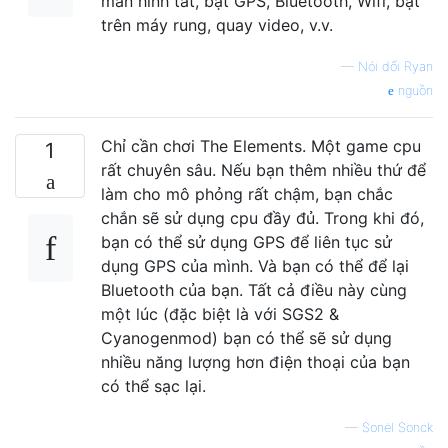
màn hình tắt, bật GPS, Bluetooth, Wifi, bật
trên máy rung, quay video, v.v.
—
Nói dối Ryan
nguồn
Chỉ cần chơi The Elements. Một game cpu
1
rất chuyên sâu. Nếu bạn thêm nhiều thứ để
làm cho mô phỏng rất chậm, bạn chắc
chắn sẽ sử dụng cpu đầy đủ. Trong khi đó,
bạn có thể sử dụng GPS để liên tục sử
dụng GPS của mình. Và bạn có thể để lại
Bluetooth của bạn. Tất cả điều này cùng
một lúc (đặc biệt là với SGS2 &
Cyanogenmod) bạn có thể sẽ sử dụng
nhiều năng lượng hơn điện thoại của bạn
có thể sạc lại.
—
Sonël Sonck