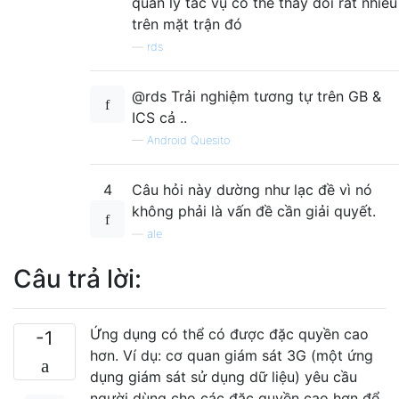
quản lý tác vụ có thể thay đổi rất nhiều
trên mặt trận đó
—
rds
@rds Trải nghiệm tương tự trên GB &
ICS cả ..
—
Android Quesito
4
Câu hỏi này dường như lạc đề vì nó
không phải là vấn đề cần giải quyết.
—
ale
Câu trả lời:
Ứng dụng có thể có được đặc quyền cao
-1
hơn. Ví dụ: cơ quan giám sát 3G (một ứng
dụng giám sát sử dụng dữ liệu) yêu cầu
người dùng cho các đặc quyền cao hơn để