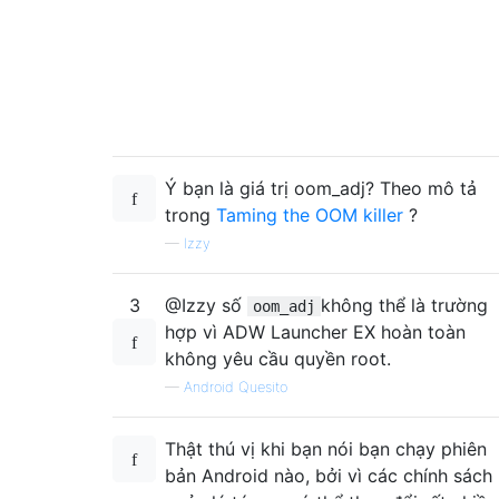
Ý bạn là giá trị oom_adj? Theo mô tả
trong
Taming the OOM killer
?
—
Izzy
3
@Izzy số
không thể là trường
oom_adj
hợp vì ADW Launcher EX hoàn toàn
không yêu cầu quyền root.
—
Android Quesito
Thật thú vị khi bạn nói bạn chạy phiên
bản Android nào, bởi vì các chính sách