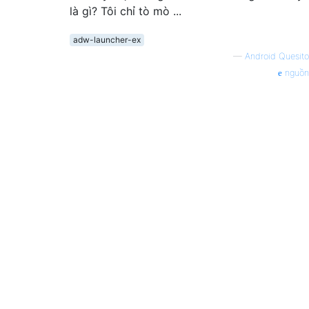
là gì? Tôi chỉ tò mò ...
adw-launcher-ex
—
Android Quesito
nguồn