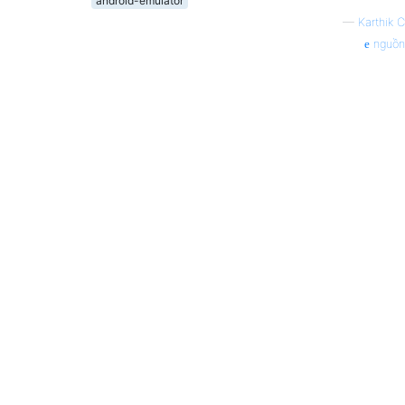
android-emulator
—
Karthik C
nguồn