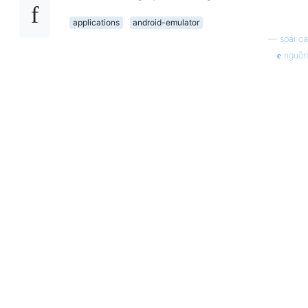
applications
android-emulator
—
soái ca
nguồn