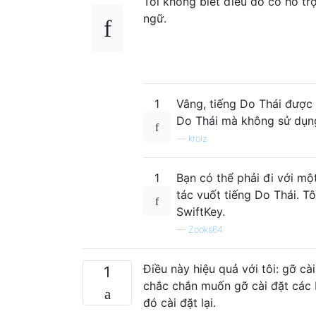
Tôi không biết điều đó có hỗ tr
ngữ.
1
Vâng, tiếng Do Thái được 
Do Thái mà không sử dụng
—
kroiz
1
Bạn có thể phải đi với m
tác vuốt tiếng Do Thái. T
SwiftKey.
—
Zooks64
Điều này hiệu quả với tôi: gỡ cà
1
chắc chắn muốn gỡ cài đặt các b
đó cài đặt lại.