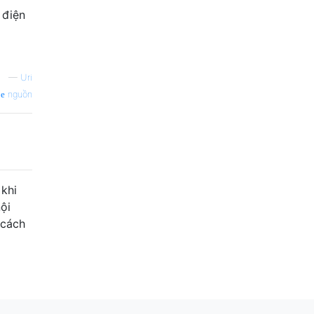
 điện
—
Uri
nguồn
 khi
ội
 cách