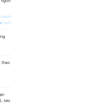
n ngôn
Zooks64
nguồn
ếng
 thao
bạn
), sau