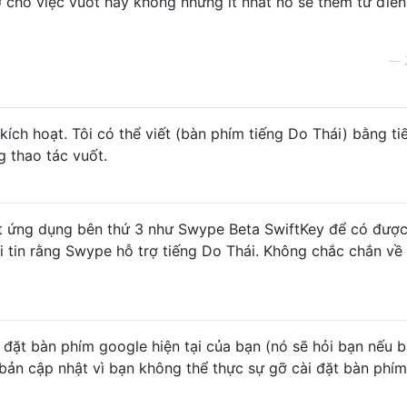
ợ cho việc vuốt hay không nhưng ít nhất nó sẽ thêm từ điể
—
kích hoạt. Tôi có thể viết (bàn phím tiếng Do Thái) bằng ti
 thao tác vuốt.
ột ứng dụng bên thứ 3 như Swype Beta SwiftKey để có được
ôi tin rằng Swype hỗ trợ tiếng Do Thái. Không chắc chắn về
i đặt bàn phím google hiện tại của bạn (nó sẽ hỏi bạn nếu 
ản cập nhật vì bạn không thể thực sự gỡ cài đặt bàn phím