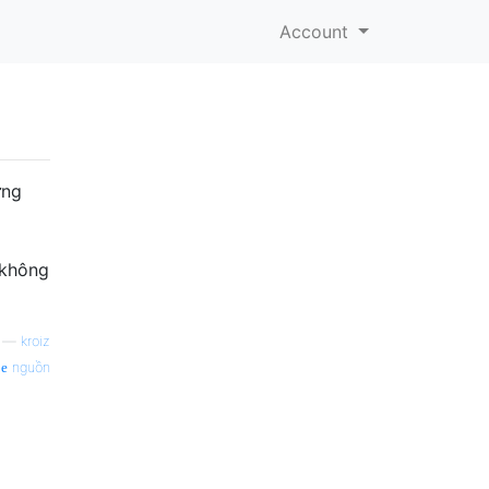
Account
ưng
 không
—
kroiz
nguồn