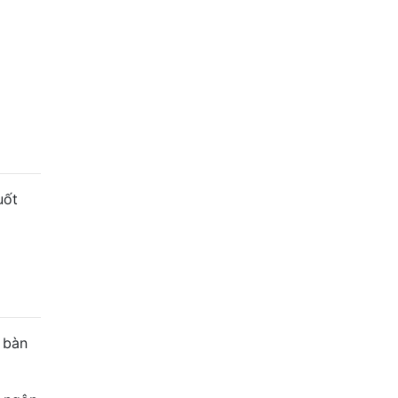
uốt
 bàn