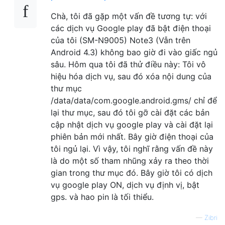
Chà, tôi đã gặp một vấn đề tương tự: với
các dịch vụ Google play đã bật điện thoại
của tôi (SM-N9005) Note3 (Vẫn trên
Android 4.3) không bao giờ đi vào giấc ngủ
sâu. Hôm qua tôi đã thử điều này: Tôi vô
hiệu hóa dịch vụ, sau đó xóa nội dung của
thư mục
/data/data/com.google.android.gms/ chỉ để
lại thư mục, sau đó tôi gỡ cài đặt các bản
cập nhật dịch vụ google play và cài đặt lại
phiên bản mới nhất. Bây giờ điện thoại của
tôi ngủ lại. Vì vậy, tôi nghĩ rằng vấn đề này
là do một số tham nhũng xảy ra theo thời
gian trong thư mục đó. Bây giờ tôi có dịch
vụ google play ON, dịch vụ định vị, bật
gps. và hao pin là tối thiểu.
—
Zibri