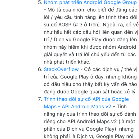
Nhóm phát triển Android Google Group
- Mô tả của nhóm cho biết để đăng các
lỗi / yêu cầu tính năng lên trình theo dõi
sự cố AOSP (# 3 ở trên). Ngoài ra, có vẻ
như hầu hết các câu hỏi liên quan đến vị
trí / Dịch vụ Google Play được đăng lên
nhóm này hiếm khi được nhóm Android
giải quyết và trả lời chủ yếu đến từ các
nhà phát triển khác.
StackOverflow
- Có các dịch vụ / thẻ vị
trí của Google Play ở đây, nhưng không
có dấu hiệu cho thấy bất kỳ vấn đề nào
đang được Google quan sát hoặc xử lý.
Trình theo dõi sự cố API của Google
Maps - API Android Maps v2
- Tính
năng này của trình theo dõi sự cố dành
riêng cho API Android Maps v2 (là một
phần của Dịch vụ Google Play), nhưng
không phải là Dịch vụ Google Play nói