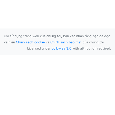
Khi sử dụng trang web của chúng tôi, bạn xác nhận rằng bạn đã đọc
và hiểu
Chính sách cookie
và
Chính sách bảo mật
của chúng tôi.
Licensed under
cc by-sa 3.0
with attribution required.