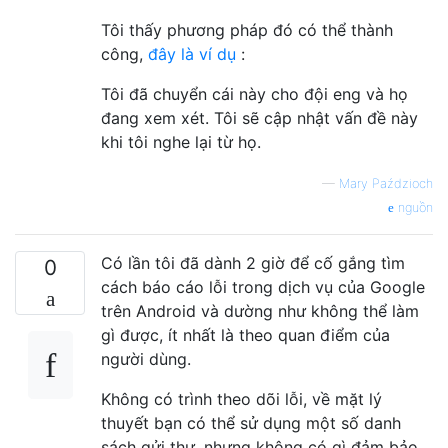
Tôi thấy phương pháp đó có thể thành
công,
đây là ví dụ
:
Tôi đã chuyển cái này cho đội eng và họ
đang xem xét. Tôi sẽ cập nhật vấn đề này
khi tôi nghe lại từ họ.
—
Mary Paździoch
nguồn
Có lần tôi đã dành 2 giờ để cố gắng tìm
0
cách báo cáo lỗi trong dịch vụ của Google
trên Android và dường như không thể làm
gì được, ít nhất là theo quan điểm của
người dùng.
Không có trình theo dõi lỗi, về mặt lý
thuyết bạn có thể sử dụng một số danh
sách gửi thư, nhưng không có gì đảm bảo