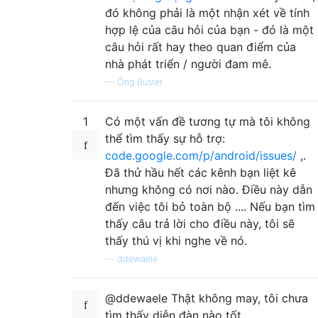
đó không phải là một nhận xét về tính
hợp lệ của câu hỏi của bạn - đó là một
câu hỏi rất hay theo quan điểm của
nhà phát triển / người đam mê.
—
Ông Buster
1
Có một vấn đề tương tự mà tôi không
thể tìm thấy sự hỗ trợ:
code.google.com/p/android/issues/
,.
Đã thử hầu hết các kênh bạn liệt kê
nhưng không có nơi nào. Điều này dẫn
đến việc tôi bỏ toàn bộ .... Nếu bạn tìm
thấy câu trả lời cho điều này, tôi sẽ
thấy thú vị khi nghe về nó.
—
ddewaele
@ddewaele Thật không may, tôi chưa
tìm thấy diễn đàn nào tốt.