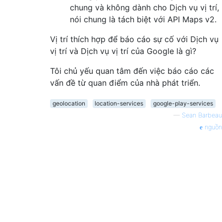
chung và không dành cho Dịch vụ vị trí,
nói chung là tách biệt với API Maps v2.
Vị trí thích hợp để báo cáo sự cố với Dịch vụ
vị trí và Dịch vụ vị trí của Google là gì?
Tôi chủ yếu quan tâm đến việc báo cáo các
vấn đề từ quan điểm của nhà phát triển.
geolocation
location-services
google-play-services
—
Sean Barbeau
nguồn