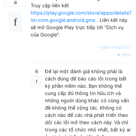
Truy cập liên kết
https://play.google.com/store/apps/details?
id=com.google.android.gms
. Liên kết này
sẽ mở Google Play trực tiếp tới "Dịch vụ
của Google".
—
người dùng53872
nguồn
6
Để lại một đánh giá không phải là
cách đúng để báo cáo lỗi trong bất
kỳ phần mềm nào. Bạn không thể
cung cấp đủ thông tin hữu ích và
những người dùng khác có cùng vấn
đề không thể cộng tác. Không có
cách nào để các nhà phát triển theo
dõi các lỗi mở theo cách này. Và chỉ
trong các tổ chức nhỏ nhất, bất kỳ ai