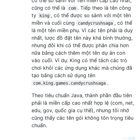
có thể so sánh với Tên miền cấp cao nhất,
cũng có thể là
. Tiếp theo là tên công
com
ty
, có thể được so sánh với một tên
king
miền và cuối cùng
, có thể
candycrushsaga
là một tên miền phụ. Vì các tên phải là duy
nhất, lược đồ đặt tên này khá bình thường,
nhưng đôi khi có thể được phân chia hơn
nữa bằng cách thêm một tên dự án con
vào cuối. Ví dụ: King có thể tách các trò
chơi khỏi các ứng dụng khác mà chúng đã
tạo bằng cách sử dụng tên
.
com.king.games.candycrushsaga
Theo tiêu chuẩn Java, thành phần đầu tiên
phải là miền cấp cao nhất hợp lệ (com, net,
edu, gov, quốc gia cụ thể), nhưng tôi nhớ
cũng thấy các tên gói không tôn trọng tiêu
chuẩn.
—
onik