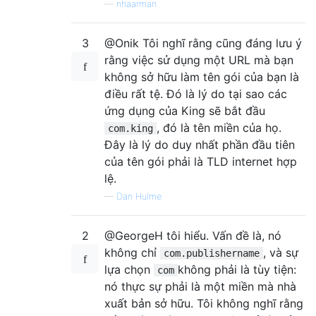
—
nhaarman
3
@Onik Tôi nghĩ rằng cũng đáng lưu ý
rằng việc sử dụng một URL mà bạn
không sở hữu làm tên gói của bạn là
điều rất tệ. Đó là lý do tại sao các
ứng dụng của King sẽ bắt đầu
, đó là tên miền của họ.
com.king
Đây là lý do duy nhất phần đầu tiên
của tên gói phải là TLD internet hợp
lệ.
—
Dan Hulme
2
@GeorgeH tôi hiểu. Vấn đề là, nó
không chỉ
, và sự
com.publishername
lựa chọn
không phải là tùy tiện:
com
nó thực sự phải là một miền mà nhà
xuất bản sở hữu. Tôi không nghĩ rằng