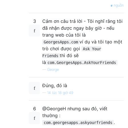
nguồn
3
Cảm ơn câu trả lời - Tôi nghĩ rằng tôi
đã nhận được ngay bây giờ - nếu
trang web của tôi là
ví dụ và tôi tạo một
GeorgesApps.com
trò chơi được gọi
Ask Your
thì đó sẽ
Friends
là
com.GeorgesApps.AskYourFriends
—
George
Đúng, đó là
—
14 lúc 18 giờ 49
6
@GeorgeH nhưng sau đó, viết
thường :
.
com.georgesapps.askyourfriends