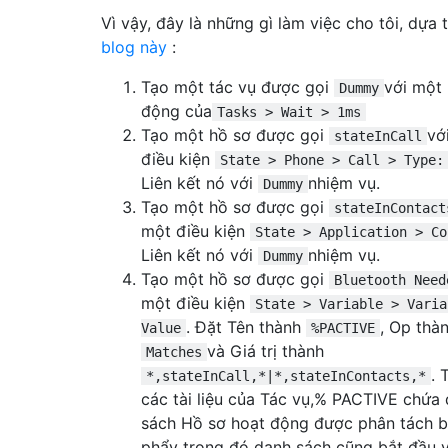
Vì vậy, đây là những gì làm việc cho tôi, dựa 
blog này
:
Tạo một tác vụ được gọi
với một
Dummy
động của
Tasks > Wait > 1ms
Tạo một hồ sơ được gọi
vớ
stateInCall
điều kiện
State > Phone > Call > Type:
Liên kết nó với
nhiệm vụ.
Dummy
Tạo một hồ sơ được gọi
stateInContact
một điều kiện
State > Application > Co
Liên kết nó với
nhiệm vụ.
Dummy
Tạo một hồ sơ được gọi
Bluetooth Need
một điều kiện
State > Variable > Varia
. Đặt Tên thành
, Op thà
Value
%PACTIVE
và Giá trị thành
Matches
. 
*,stateInCall,*|*,stateInContacts,*
các tài liệu của Tác vụ,% PACTIVE chứa
sách Hồ sơ hoạt động được phân tách 
phẩy trong đó danh sách cũng bắt đầu v