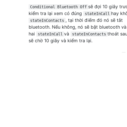
sẽ đợi 10 giây trư
Conditional Bluetooth Off
kiểm tra lại xem có đúng
hay kh
stateInCall
, tại thời điểm đó nó sẽ tắt
stateInContacts
bluetooth. Nếu không, nó sẽ bật bluetooth và
hai
và
thoát sa
stateInCall
stateInContacts
sẽ chờ 10 giây và kiểm tra lại.
—