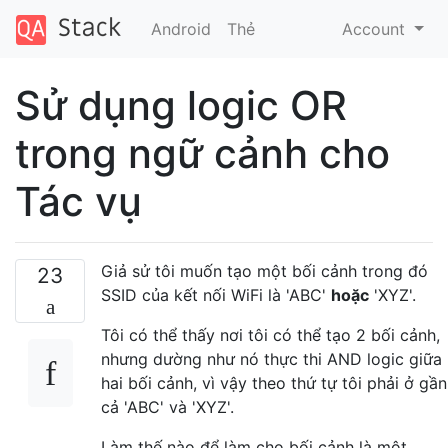
Android
Thẻ
Account
Sử dụng logic OR
trong ngữ cảnh cho
Tác vụ
Giả sử tôi muốn tạo một bối cảnh trong đó
23
SSID của kết nối WiFi là 'ABC'
hoặc
'XYZ'.
Tôi có thể thấy nơi tôi có thể tạo 2 bối cảnh,
nhưng dường như nó thực thi AND logic giữa
hai bối cảnh, vì vậy theo thứ tự tôi phải ở gần
cả 'ABC' và 'XYZ'.
Làm thế nào để làm cho bối cảnh là một