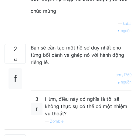
chúc mừng
—
kuba
nguồn
Bạn sẽ cần tạo một hồ sơ duy nhất cho
2
từng bối cảnh và ghép nó với hành động
riêng lẻ.
—
terry1769
nguồn
3
Hừm, điều này có nghĩa là tôi sẽ
không thực sự có thể có một nhiệm
vụ thoát?
—
Zombie