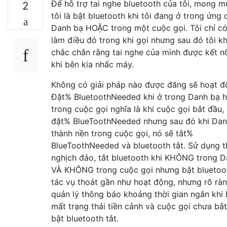
Để hỗ trợ tai nghe bluetooth của tôi, mong 
2
tôi là bật bluetooth khi tôi đang ở trong ứng
Danh bạ HOẶC trong một cuộc gọi. Tôi chỉ có
làm điều đó trong khi gọi nhưng sau đó tôi k
chắc chắn rằng tai nghe của mình được kết nố
khi bên kia nhấc máy.
Không có giải pháp nào được đăng sẽ hoạt đ
Đặt% BluetoothNeeded khi ở trong Danh bạ 
trong cuộc gọi nghĩa là khi cuộc gọi bắt đầu,
đặt% BlueToothNeeded nhưng sau đó khi Dan
thành nền trong cuộc gọi, nó sẽ tắt%
BlueToothNeeded và bluetooth tắt. Sử dụng t
nghịch đảo, tắt bluetooth khi KHÔNG trong 
VÀ KHÔNG trong cuộc gọi nhưng bật bluetoot
tác vụ thoát gần như hoạt động, nhưng rõ ràn
quản lý thông báo khoảng thời gian ngắn khi
mất trạng thái tiền cảnh và cuộc gọi chưa bắ
bật bluetooth tắt.