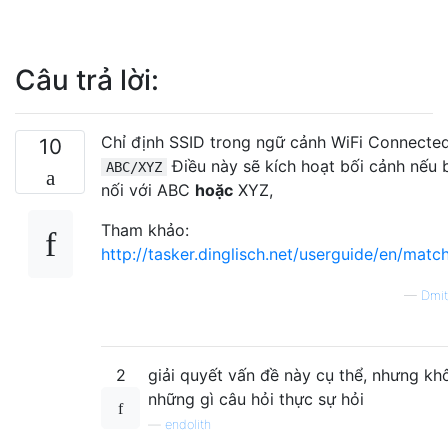
Câu trả lời:
Chỉ định SSID trong ngữ cảnh WiFi Connected
10
Điều này sẽ kích hoạt bối cảnh nếu 
ABC/XYZ
nối với ABC
hoặc
XYZ,
Tham khảo:
http://tasker.dinglisch.net/userguide/en/matc
—
Dmit
2
giải quyết vấn đề này cụ thể, nhưng kh
những gì câu hỏi thực sự hỏi
—
endolith