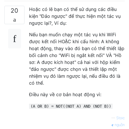
Hoặc có lẽ bạn có thể sử dụng các điều
20
kiện "Đảo ngược" để thực hiện một tác vụ
ngược lại?, Ví dụ:
Nếu bạn muốn chạy một tác vụ khi WiFi
được kết nối HOẶC khi cấu hình: A không
hoạt động, thay vào đó bạn có thể thiết lập
bối cảnh cho "WiFi bị ngắt kết nối" VÀ "Hồ
sơ: A được kích hoạt" cả hai với hộp kiểm
"đảo ngược" được chọn và thiết lập một
nhiệm vụ đó làm ngược lại, nếu điều đó là
có thể.
Điều này về cơ bản hoạt động vì:
(A OR B) = NOT((NOT A) AND (NOT B))
—
Stoic
nguồn