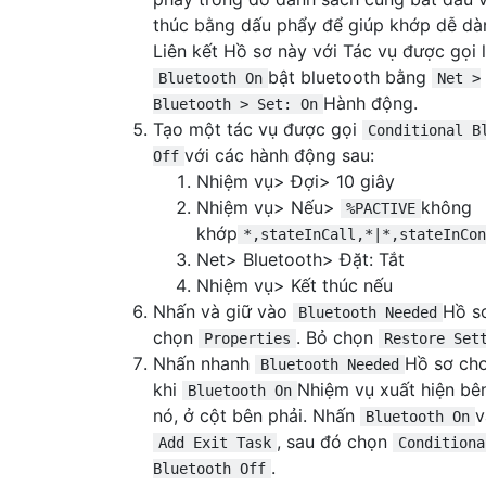
thúc bằng dấu phẩy để giúp khớp dễ dà
Liên kết Hồ sơ này với Tác vụ được gọi 
bật bluetooth bằng
Bluetooth On
Net >
Hành động.
Bluetooth > Set: On
Tạo một tác vụ được gọi
Conditional B
với các hành động sau:
Off
Nhiệm vụ> Đợi> 10 giây
Nhiệm vụ> Nếu>
không
%PACTIVE
khớp
*,stateInCall,*|*,stateInCon
Net> Bluetooth> Đặt: Tắt
Nhiệm vụ> Kết thúc nếu
Nhấn và giữ vào
Hồ s
Bluetooth Needed
chọn
. Bỏ chọn
Properties
Restore Set
Nhấn nhanh
Hồ sơ ch
Bluetooth Needed
khi
Nhiệm vụ xuất hiện bê
Bluetooth On
nó, ở cột bên phải. Nhấn
v
Bluetooth On
, sau đó chọn
Add Exit Task
Conditiona
.
Bluetooth Off