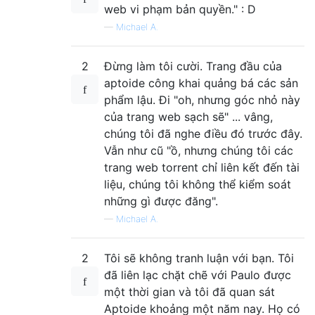
web vi phạm bản quyền." : D
—
Michael A.
2
Đừng làm tôi cười. Trang đầu của
aptoide công khai quảng bá các sản
phẩm lậu. Đi "oh, nhưng góc nhỏ này
của trang web sạch sẽ" ... vâng,
chúng tôi đã nghe điều đó trước đây.
Vẫn như cũ "ồ, nhưng chúng tôi các
trang web torrent chỉ liên kết đến tài
liệu, chúng tôi không thể kiểm soát
những gì được đăng".
—
Michael A.
2
Tôi sẽ không tranh luận với bạn. Tôi
đã liên lạc chặt chẽ với Paulo được
một thời gian và tôi đã quan sát
Aptoide khoảng một năm nay. Họ có