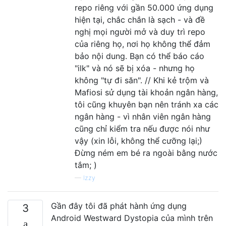
repo riêng với gần 50.000 ứng dụng
hiện tại, chắc chắn là sạch - và đề
nghị mọi người mở và duy trì repo
của riêng họ, nơi họ không thể đảm
bảo nội dung. Bạn có thể báo cáo
"ilk" và nó sẽ bị xóa - nhưng họ
không "tự đi săn". // Khi kẻ trộm và
Mafiosi sử dụng tài khoản ngân hàng,
tôi cũng khuyên bạn nên tránh xa các
ngân hàng - vì nhân viên ngân hàng
cũng chỉ kiểm tra nếu được nói như
vậy (xin lỗi, không thể cưỡng lại;)
Đừng ném em bé ra ngoài bằng nước
tắm; )
—
Izzy
Gần đây tôi đã phát hành ứng dụng
3
Android Westward Dystopia của mình trên