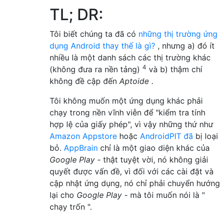
TL; DR:
Tôi biết chúng ta đã có
những thị trường ứng
dụng Android thay thế là gì?
, nhưng a) đó ít
nhiều là một danh sách các thị trường khác
4
(không đưa ra nền tảng)
và b) thậm chí
không đề cập đến
Aptoide
.
Tôi không muốn một ứng dụng khác phải
chạy trong nền vĩnh viễn để "kiểm tra tính
hợp lệ của giấy phép", vì vậy những thứ như
Amazon Appstore
hoặc
AndroidPIT đã
bị loại
bỏ.
AppBrain
chỉ là một giao diện khác của
Google Play
- thật tuyệt vời, nó không giải
quyết được vấn đề, vì đối với các cài đặt và
cập nhật ứng dụng, nó chỉ phải chuyển hướng
lại cho
Google Play
- mà tôi muốn nói là "
chạy trốn ".