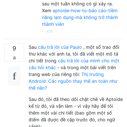
sau một tuần không có gì xảy ra.
Xem
aptoide-how-to-báo cáo-tiềm
năng lạm dụng-mà không trở thành
thành viên
—
k3b
Sau
câu trả lời của Paulo
, một số trao đổi
9
thư khác với anh ta, tôi đã viết một mô tả
chi tiết trong
câu trả lời của mình cho một
câu hỏi khác
- và trong một bài viết trên
trang web của riêng tôi:
Thị trường
Android: Các nguồn thay thế an toàn như
thế nào?
Sau đó, tôi đã theo dõi chặt chẽ về Aptoide
kể từ đó, và vẫn làm - vì vậy hãy để tôi
thêm một vài chi tiết (bao gồm một số
điểm đã được đề cập trước đó, cho ngữ
cảnh):