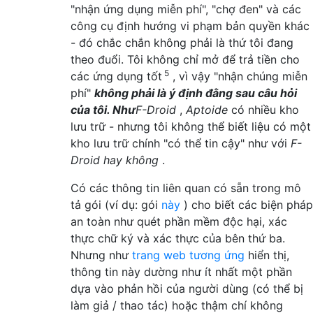
"nhận ứng dụng miễn phí", "chợ đen" và các
công cụ định hướng vi phạm bản quyền khác
- đó chắc chắn không phải là thứ tôi đang
theo đuổi. Tôi không chỉ mở để trả tiền cho
5
các ứng dụng tốt
, vì vậy "nhận chúng miễn
phí"
không phải là ý định đằng sau câu hỏi
của tôi.
Như
F-Droid
,
Aptoide
có nhiều kho
lưu trữ - nhưng tôi không thể biết liệu có một
kho lưu trữ chính "có thể tin cậy" như với
F-
Droid hay không
.
Có các thông tin liên quan có sẵn trong mô
tả gói (ví dụ: gói
này
) cho biết các biện pháp
an toàn như quét phần mềm độc hại, xác
thực chữ ký và xác thực của bên thứ ba.
Nhưng như
trang web tương ứng
hiển thị,
thông tin này dường như ít nhất một phần
dựa vào phản hồi của người dùng (có thể bị
làm giả / thao tác) hoặc thậm chí không