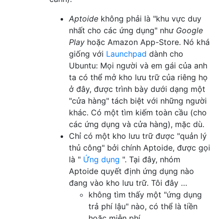
Aptoide
không phải là "khu vực duy
nhất cho các ứng dụng" như
Google
Play
hoặc Amazon App-Store. Nó khá
giống với
Launchpad
dành cho
Ubuntu: Mọi người và em gái của anh
ta có thể mở kho lưu trữ của riêng họ
ở đây, được trình bày dưới dạng một
"cửa hàng" tách biệt với những người
khác. Có một tìm kiếm toàn cầu (cho
các ứng dụng và cửa hàng), mặc dù.
Chỉ có một kho lưu trữ được "quản lý
thủ công" bởi chính Aptoide, được gọi
là "
Ứng dụng
". Tại đây, nhóm
Aptoide quyết định ứng dụng nào
đang vào kho lưu trữ. Tôi đây …
không tìm thấy một "ứng dụng
trả phí lậu" nào, có thể là tiền
hoặc miễn phí