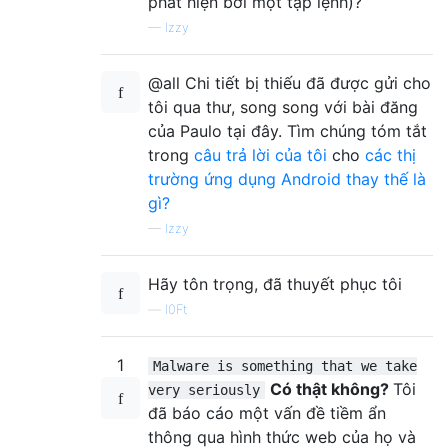
phát hiện bởi một tập lệnh)?
—
Izzy
@all Chi tiết bị thiếu đã được gửi cho
tôi qua thư, song song với bài đăng
của Paulo tại đây. Tìm chúng tóm tắt
trong
câu trả lời của tôi
cho
các thị
trường ứng dụng Android thay thế là
gì?
—
Izzy
Hãy tôn trọng, đã thuyết phục tôi
—
l0Ft
1
Malware is something that we take
Có thật không?
Tôi
very seriously
đã báo cáo một vấn đề tiềm ẩn
thông qua hình thức web của họ và