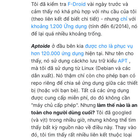
Tôi đã kiểm tra
F-Droid
vài ngày trước và
cảm thấy nó khá phù hợp với nhu cầu của tôi
(theo liên kết để biết chi tiết) - nhưng
chỉ
với
khoảng 1.200 Ứng dụng
(tính đến 6/2014), nó
để lại quá nhiều khoảng trống.
Aptoide
ở đầu bên kia
được cho là phục vụ
hơn 120.000 ứng dụng
hiện tại. Như tên cho
thấy, nó sử dụng cáckho lưu trữ kiểu
APT
,
mà tôi đã sử dụng từ Linux (Debian và các
dẫn xuất). Nó thậm chí còn cho phép bạn có
repo riêng để chia sẻ ứng dụng giữa các thiết
bị (hoặc với bạn bè). Tất cả các ứng dụng
được cung cấp miễn phí, do đó không cần
"máy chủ cấp phép". Nhưng
làm thế nào là an
toàn cho người dùng cuối?
Tôi đã googled
(và vịt) trong nhiều giờ, nhưng không thể tìm
thấy bất kỳ nguồn nào về điều này. Thay vào
đó, tôi tìm thấy rất nhiều liên kết thuộc loại