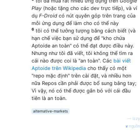
tôi đã mua rất nhiều ứng dụng trên
Google
Play
(hoặc tặng cho các dev trực tiếp), và ví
dụ
F-Droid
có nút quyên góp trên trang của
mỗi ứng dụng để làm cho có thể này
6
tôi có thể tưởng tượng bằng cách biết (và
hạn chế việc bạn sử dụng để "kho chứa
Aptoide an toàn" có thể đạt được điều này.
Nhưng như tôi đã viết, tôi không thể tìm ra
cái nào được coi là "an toàn". Các
bài viết
Aptoide trên Wikipedia
cho thấy có một
"repo mặc định" trên cài đặt, và nhiều hơn
nữa Repos cần phải được bổ sung bằng tay;
Vì vậy, nó có thể được gắn bó với cái đầu
tiên là an toàn.
alternative-markets
—
Izzy
nguồn