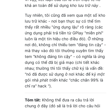
khá an toàn để sử dụng
kho lưu trữ này
.
Tuy nhiên, tôi cũng đã xem qua một số kho
lưu trữ khác - nơi bạn thực sự có thể tìm
thấy rất nhiều "ứng dụng lậu" rõ ràng (các
ứng dụng phải trả tiền từ GPlay "miễn phí"
luôn là một tín hiệu cho điều đó). Ở những
nơi đó, không chỉ thiếu tem "đáng tin cậy" -
mà thay vào đó tôi thường xuyên tìm thấy
tem "không đáng tin cậy" - có nghĩa là ứng
dụng có thể đã bị giả mạo (chi tiết khác
nhau; thường thì tôi thấy chữ ký là vấn đề:
"nó đã được sử dụng ở nơi khác để ký
một
gói
nhà phát triển khác
"chắc chắn 99% là
chỉ ra" hack ").
Tóm tắt:
Không thể đưa ra câu trả lời
chung ở đây (đó sẽ là trả lời cho câu hỏi