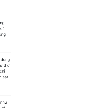
ng,
 cả
dụng
i dùng
cứ thứ
chỉ
m sát
 như
 bị