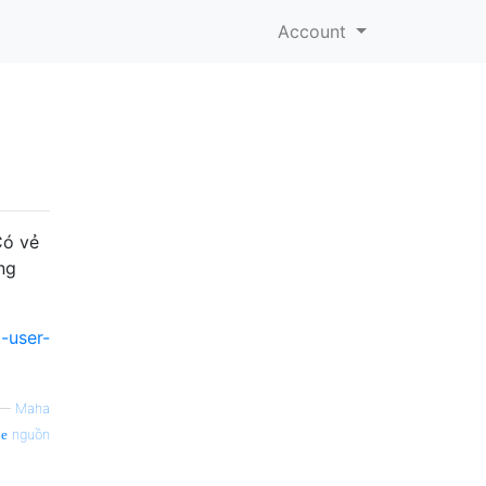
Account
Có vẻ
ng
-user-
—
Maha
nguồn