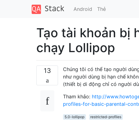
Android
Thẻ
Tạo tài khoản bị 
chạy Lollipop
Chúng tôi có thể tạo người dùng
13
như người dùng bị hạn chế không
(thiết bị di động chỉ có người 
Tham khảo:
http://www.howtoge
profiles-for-basic-parental-cont
5.0-lollipop
restricted-profiles