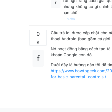
Tôi nghĩ rằng cách giải q
nhưng không có gì chính t
hạn chế
—
Maha
Câu trả lời được cập nhật cho 
0
thoại Android (bao gồm cả giới
Nó hoạt động bằng cách tạo tài
khoản Google con đó.
Dưới đây là hướng dẫn tôi đã tì
https://www.howtogeek.com/2053
for-basic-parental -controls /