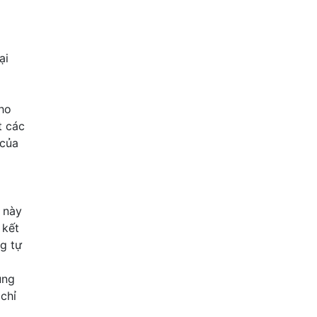
ại
cho
t các
 của
 này
 kết
g tự
ụng
chỉ