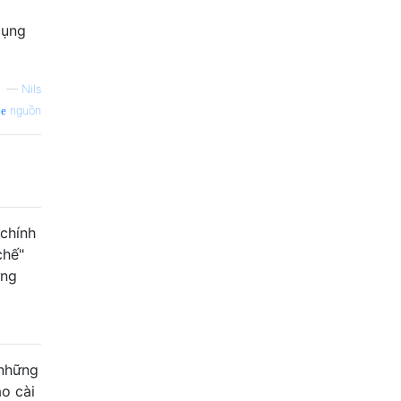
dụng
—
Nils
nguồn
 chính
chế"
ứng
 những
ào cài