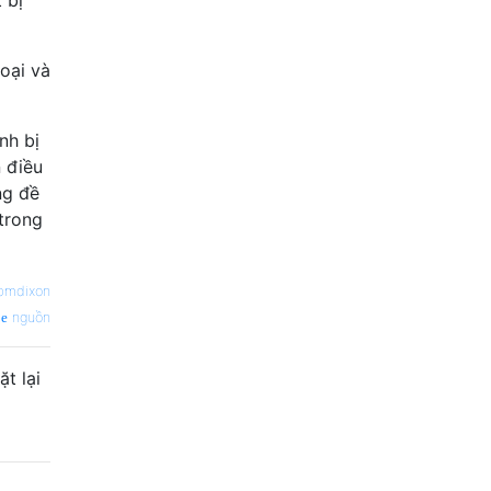
oại và
nh bị
 điều
ng đề
trong
bmdixon
nguồn
t lại