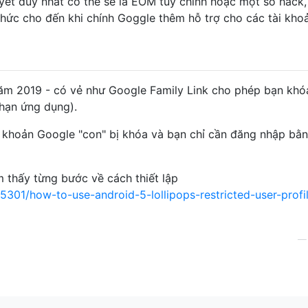
uyết duy nhất có thể sẽ là EOM tùy chỉnh hoặc một số hack,
hức cho đến khi chính Goggle thêm hỗ trợ cho các tài khoả
năm 2019 - có vẻ như Google Family Link cho phép bạn khó
 hạn ứng dụng).
 khoản Google "con" bị khóa và bạn chỉ cần đăng nhập bằn
m thấy từng bước về cách thiết lập
01/how-to-use-android-5-lollipops-restricted-user-profi