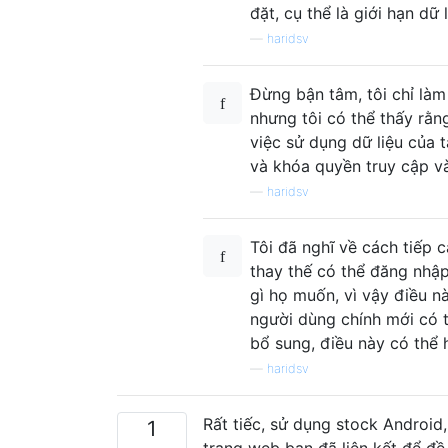
đặt, cụ thể là giới hạn dữ
—
haridsv
Đừng bận tâm, tôi chỉ làm
nhưng tôi có thể thấy rằn
việc sử dụng dữ liệu của 
và khóa quyền truy cập và
—
haridsv
Tôi đã nghĩ về cách tiếp 
thay thế có thể đăng nhập
gì họ muốn, vì vậy điều n
người dùng chính mới có t
bổ sung, điều này có thể 
—
haridsv
Rất tiếc, sử dụng stock Android
1
trang web bạn đã liên kết để đề 