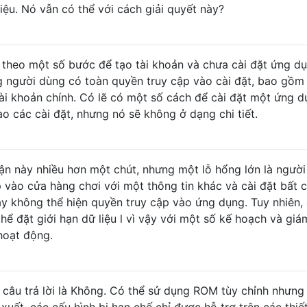
 liệu. Nó vẫn có thể với cách giải quyết này?
 theo một số bước để tạo tài khoản và chưa cài đặt ứng dụ
g người dùng có toàn quyền truy cập vào cài đặt, bao gồm
tài khoản chính. Có lẽ có một số cách để cài đặt một ứng 
o các cài đặt, nhưng nó sẽ không ở dạng chi tiết.
cận này nhiều hơn một chút, nhưng một lỗ hổng lớn là ngườ
 vào cửa hàng chơi với một thông tin khác và cài đặt bất 
ày không thể hiện quyền truy cập vào ứng dụng. Tuy nhiên, 
hể đặt giới hạn dữ liệu l vì vậy với một số kế hoạch và giá
hoạt động.
, câu trả lời là Không. Có thể sử dụng ROM tùy chỉnh nhưng
xuất, các cấu hình bị hạn chế chỉ được hỗ trợ trên các thiết