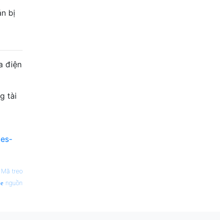
n bị
a điện
g tài
les-
—
Mã treo
nguồn