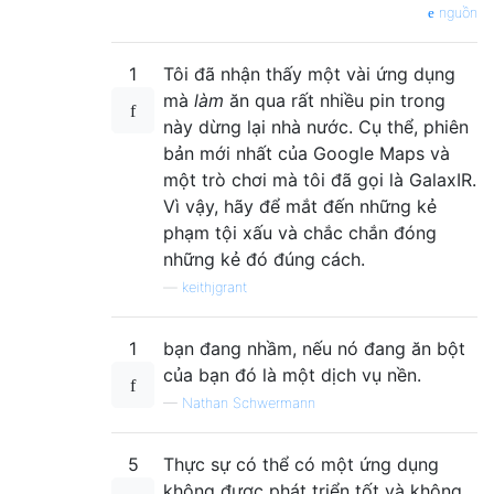
nguồn
1
Tôi đã nhận thấy một vài ứng dụng
mà
làm
ăn qua rất nhiều pin trong
này dừng lại nhà nước. Cụ thể, phiên
bản mới nhất của Google Maps và
một trò chơi mà tôi đã gọi là GalaxIR.
Vì vậy, hãy để mắt đến những kẻ
phạm tội xấu và chắc chắn đóng
những kẻ đó đúng cách.
—
keithjgrant
1
bạn đang nhầm, nếu nó đang ăn bột
của bạn đó là một dịch vụ nền.
—
Nathan Schwermann
5
Thực sự có thể có một ứng dụng
không được phát triển tốt và không