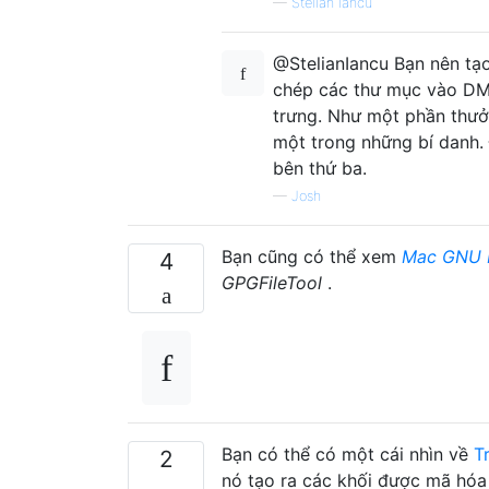
—
Stelian Iancu
@StelianIancu Bạn nên tạ
chép các thư mục vào DMG
trưng. Như một phần thưở
một trong những bí danh.
bên thứ ba.
—
Josh
Bạn cũng có thể xem
Mac GNU P
4
GPGFileTool
.
Bạn có thể có một cái nhìn về
T
2
nó tạo ra các khối được mã hóa