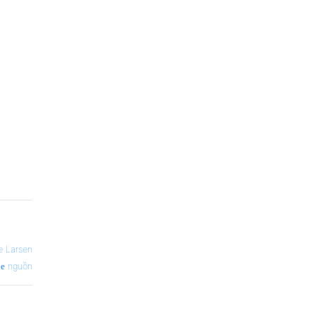
e Larsen
nguồn