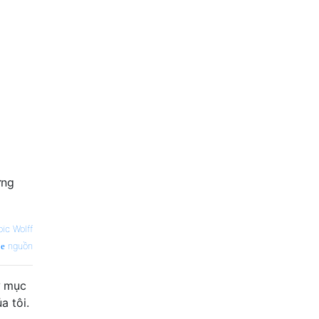
ưng
oïc Wolff
nguồn
ư mục
a tôi.