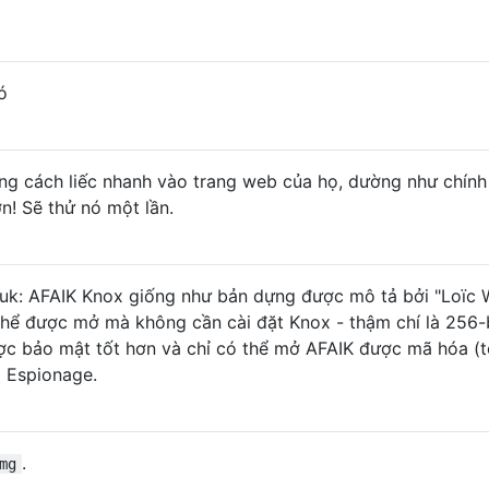
ó
ằng cách liếc nhanh vào trang web của họ, dường như chính
n! Sẽ thử nó một lần.
: AFAIK Knox giống như bản dựng được mô tả bởi "Loïc W
 thể được mở mà không cần cài đặt Knox - thậm chí là 256-b
ợc bảo mật tốt hơn và chỉ có thể mở AFAIK được mã hóa (t
 Espionage.
.
mg