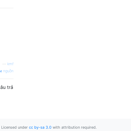
—
kmf
nguồn
âu trả
Licensed under
cc by-sa 3.0
with attribution required.