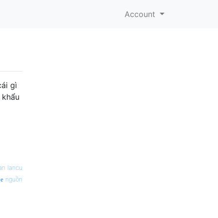
Account
ái gì
 khẩu
ian Iancu
nguồn