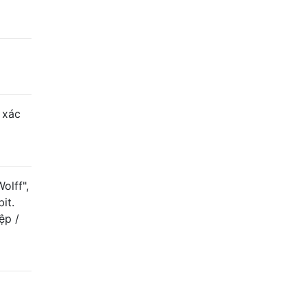
 xác
olff",
it.
ệp /