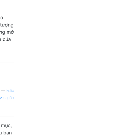
ao
 tượng
ắng mở
m của
—
Felix
nguồn
 mục,
u bạn