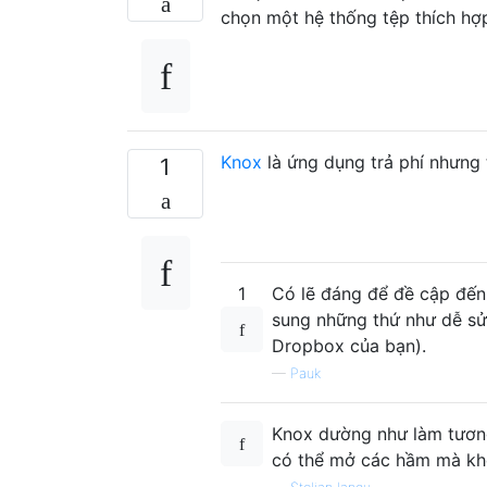
chọn một hệ thống tệp thích hợ
Knox
là ứng dụng trả phí nhưng t
1
1
Có lẽ đáng để đề cập đến
sung những thứ như dễ sử 
Dropbox của bạn).
—
Pauk
Knox dường như làm tương
có thể mở các hầm mà khô