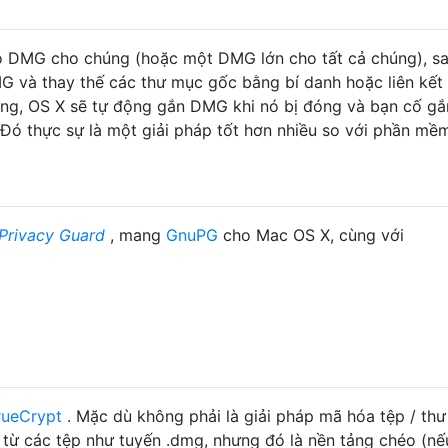
o DMG cho chúng (hoặc một DMG lớn cho tất cả chúng), s
 và thay thế các thư mục gốc bằng bí danh hoặc liên kết
ng, OS X sẽ tự động gắn DMG khi nó bị đóng và bạn cố g
 Đó thực sự là một giải pháp tốt hơn nhiều so với phần mề
rivacy Guard
, mang
GnuPG
cho Mac OS X, cùng với
rueCrypt
. Mặc dù không phải là giải pháp mã hóa tệp / thư
 từ các tệp như tuyến .dmg, nhưng đó là nền tảng chéo (nế