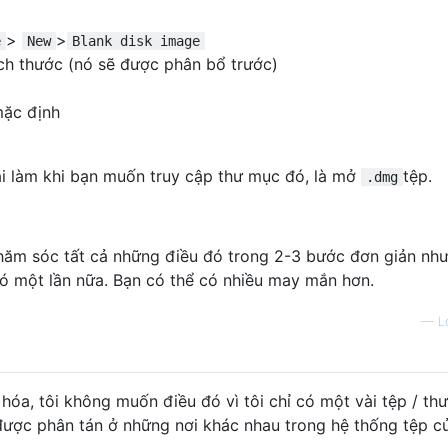
>
>
e
New
Blank disk image
ích thước (nó sẽ được phân bổ trước)
mặc định
ải làm khi bạn muốn truy cập thư mục đó, là mở
tệp.
.dmg
hăm sóc tất cả những điều đó trong 2-3 bước đơn giản nh
ó một lần nữa. Bạn có thể có nhiều may mắn hơn.
—
L
hóa, tôi không muốn điều đó vì tôi chỉ có một vài tệp / th
ược phân tán ở những nơi khác nhau trong hệ thống tệp củ