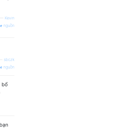
—
Kevin
nguồn
—
sbczk
nguồn
x bổ
n
 bạn