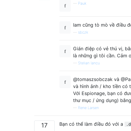
—
Pauk
Iam cũng tò mò về điều đ
—
sbczk
Gián điệp có vẻ thú vị, b
là những gì tôi cần. Cảm ơ
—
Stelian Iancu
@tomaszsobczak và @Pauk
và hình ảnh / kho tiền có
Với Espionage, bạn có đư
thư mục / ứng dụng) bằng
—
Rene Larsen
Bạn có thể làm điều đó với a
17
.d