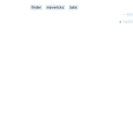
finder
mavericks
tabs
—
Ken
nguồn