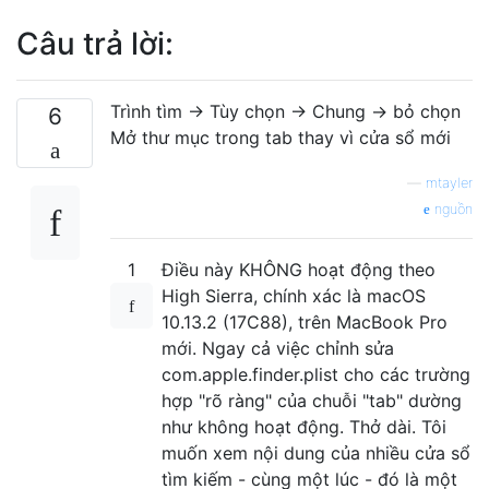
Câu trả lời:
Trình tìm → Tùy chọn → Chung → bỏ chọn
6
Mở thư mục trong tab thay vì cửa sổ mới
—
mtayler
nguồn
1
Điều này KHÔNG hoạt động theo
High Sierra, chính xác là macOS
10.13.2 (17C88), trên MacBook Pro
mới. Ngay cả việc chỉnh sửa
com.apple.finder.plist cho các trường
hợp "rõ ràng" của chuỗi "tab" dường
như không hoạt động. Thở dài. Tôi
muốn xem nội dung của nhiều cửa sổ
tìm kiếm - cùng một lúc - đó là một