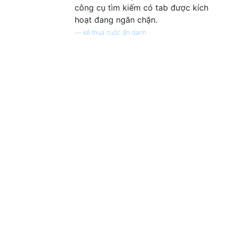
công cụ tìm kiếm có tab được kích
hoạt đang ngăn chặn.
—
kẻ thua cuộc ẩn danh